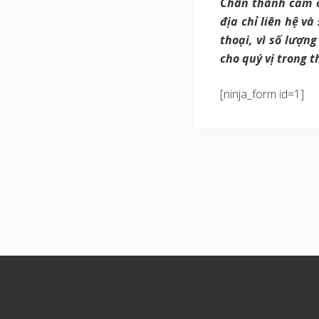
Chân thành cảm ơn
địa chỉ liên hệ và
thoại, vì số lượn
cho quý vị trong t
[ninja_form id=1]