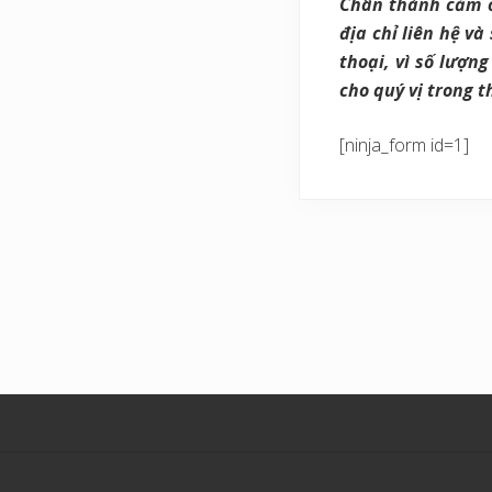
Chân thành cảm ơn
địa chỉ liên hệ và
thoại, vì số lượn
cho quý vị trong t
[ninja_form id=1]