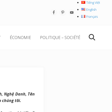
Tiếng Việt
English
Befo
Français
Hea
T
ÉCONOMIE
POLITIQUE – SOCIÉTÉ
Chercher
nh, Nghệ Danh, Tên
 chúng tôi.