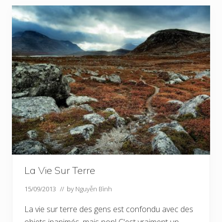
La Vie Sur Terre
15/09/2013
// by
Nguyễn Bình
La vie sur terre des gens est confondu avec des
objets inanimés, mais non! C'est vraiment un