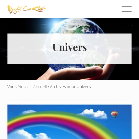
Menu
Passer
Men
au
Échange
contenu
Global
principal
Univers
Vous êtes ici :
Accueil
/
Archives pour Univers