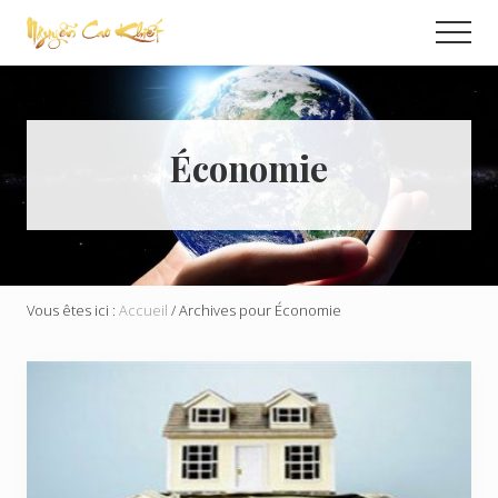
Menu
Passer
Men
au
Échange
contenu
Global
principal
Économie
Vous êtes ici :
Accueil
/
Archives pour Économie