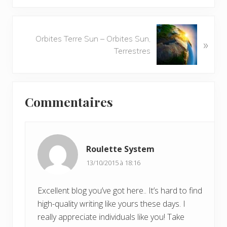
i
c
l
A
e
Orbites Terre Sun – Orbites Sun,
»
r
p
Terrestres
t
r
i
é
c
Interactions
c
l
é
Commentaires
e
du
d
s
e
lecteur
u
n
i
t
Roulette System
v
:
13/10/2015 à 18:16
a
n
t
Excellent blog you’ve got here.. It’s hard to find
:
high-quality writing like yours these days. I
really appreciate individuals like you! Take