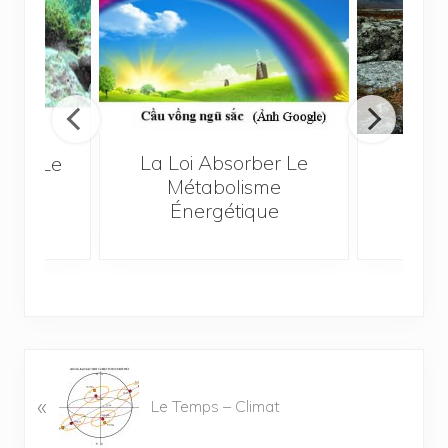
on
La Loi Absorber Le
La V
Dans Le
Métabolisme
éans
Énergétique
A
«
r
Le Temps – Climat
t