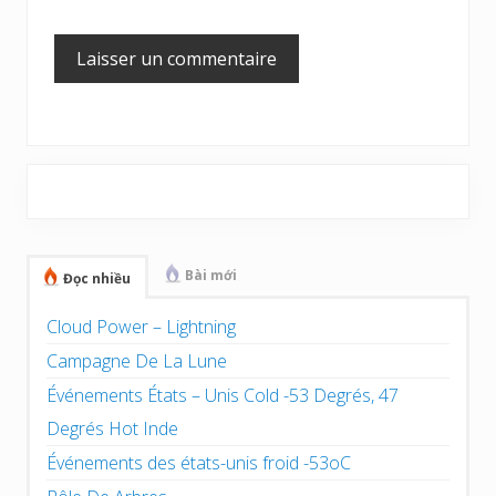
Barre
latérale
principale
Bài mới
Đọc nhiều
Cloud Power – Lightning
Campagne De La Lune
Événements États – Unis Cold -53 Degrés, 47
Degrés Hot Inde
Événements des états-unis froid -53oC