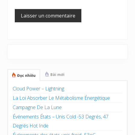
Barre
latérale
principale
Bài mới
Đọc nhiều
Cloud Power – Lightning
La Loi Absorber Le Métabolisme Énergétique
Campagne De La Lune
Événements États – Unis Cold -53 Degrés, 47
Degrés Hot Inde