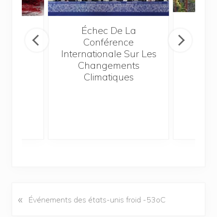
Ch
é
Échec De La
C
Conférence
Internationale Sur Les
Changements
Climatiques
«
A
Événements des états-unis froid -53oC
r