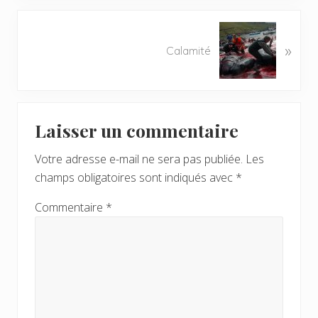
t
i
A
c
»
r
Calamité
l
t
e
i
p
c
r
Interactions
l
é
Laisser un commentaire
e
du
c
s
é
Votre adresse e-mail ne sera pas publiée.
Les
lecteur
u
d
champs obligatoires sont indiqués avec
*
i
e
v
Commentaire
*
n
a
t
n
:
t
: