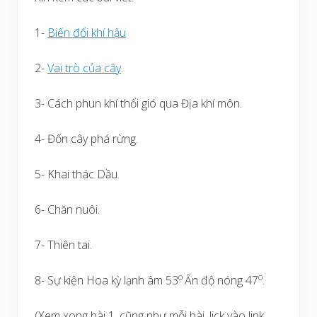
1-
Biến đổi khí hậu
2-
Vai trò của cây
.
3- Cách phun khí thổi gió qua Địa khí môn.
4- Đốn cây phá rừng.
5- Khai thác Dầu.
6- Chăn nuôi.
7- Thiên tai.
o
o
8- Sự kiện Hoa kỳ lạnh âm 53
Ấn độ nóng 47
.
(Xem xong bài 1, cũng như mỗi bài, lick vào link