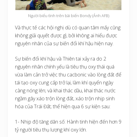
Người biểu tình trên bãi biển Bondy (Ảnh AFB)
Và thực tế các hội nghị dù có quan tâm mấy cũng
không giải quyết được gì, bởi không ai hiểu được
nguyên nhân của sự biến đổi khí hậu hiện nay.
Sự biến đổi khí hậu và Thiên tai xảy ra do 2
nguyên nhân chính yếu là tiêu thụ oxy thái quá
vừa làm cản trở việc thu cacbonic vào lòng đất để
tái tạo oxy cung cấp trở lại, làm khí quyển ngày
càng nóng lên; và khai thác dầu, khai thác nước
ngầm gây xáo trộn lòng đất, xáo trộn nhịp sinh
hóa của Trái Đất; thể hiện qua 6 sự kiện sau:
1- Nhịp độ tăng dân số: Hành tinh hiện đến hơn 9
tỷ người tiêu thụ lượng khí oxy lớn.