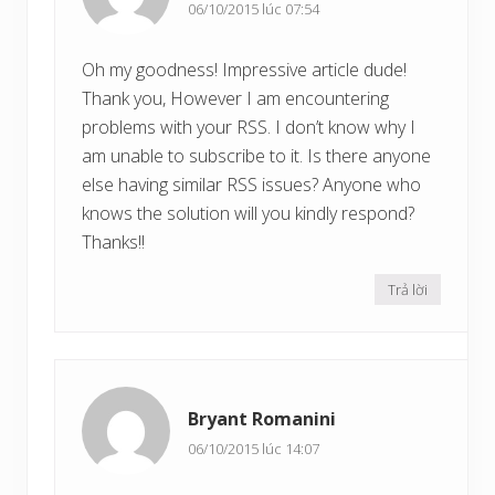
06/10/2015 lúc 07:54
Oh my goodness! Impressive article dude!
Thank you, However I am encountering
problems with your RSS. I don’t know why I
am unable to subscribe to it. Is there anyone
else having similar RSS issues? Anyone who
knows the solution will you kindly respond?
Thanks!!
Trả lời
Bryant Romanini
06/10/2015 lúc 14:07