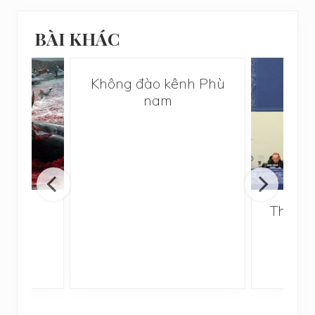
BÀI KHÁC
Không đào kênh Phù
nam
i
Thất B
Quố