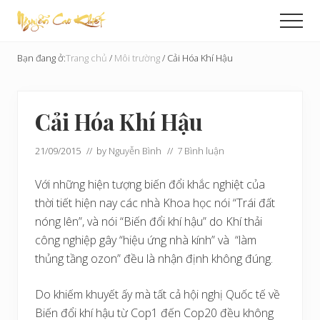
Menu
Skip
Bỏ
Men
to
qua
Cải
main
primary
Tạo
Bạn đang ở:
Trang chủ
/
Môi trường
/
Cải Hóa Khí Hậu
content
sidebar
Hoàn
Cầu
Cải Hóa Khí Hậu
21/09/2015
// by
Nguyễn Bình
//
7 Bình luận
Với những hiện tượng biến đổi khắc nghiệt của
thời tiết hiện nay các nhà Khoa học nói “Trái đất
nóng lên”, và nói “Biến đổi khí hậu” do Khí thải
công nghiệp gây “hiệu ứng nhà kính” và “làm
thủng tầng ozon” đều là nhận định không đúng.
Do khiếm khuyết ấy mà tất cả hội nghị Quốc tế về
Biến đổi khí hậu từ Cop1 đến Cop20 đều không