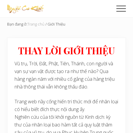
Menu
Skip
Men
to
Cải
main
Tạo
Bạn đang ở:
Trang chủ
/
Giới Thiệu
content
Hoàn
Cầu
THAY LỜI GIỚI THIỆU
Vũ trụ, Trời, Đất, Phật, Tiên, Thánh, con người và
vạn sự vạn vật được tạo ra như thế nào? Qua
hàng ngàn năm với nhiều cố gắng của hàng triệu
nhà thông thái vẫn không thấu đáo.
Trang web nầy cống hiến tri thức mới để nhân loại
có hiểu biết đích thực nội dung ấy.
Nghiên cứu của tôi khởi nguồn từ Kinh dịch: kỳ
thư của nhân loại bao hàm tất cả quy luật thâm
sâu của vũ trụ, do vua Phục Hy bên Trung quốc