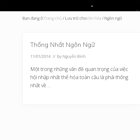
Bạn đang ở:
Trang chủ
/
Lưu trữ cho
Văn hóa
/
Ngôn ngữ
Thống Nhất Ngôn Ngữ
11/01/2014
// by
Nguyễn Bình
Một trong những vấn đề quan trọng của việc
hội nhập nhất thể hóa toàn cầu là phải thống
nhất về …