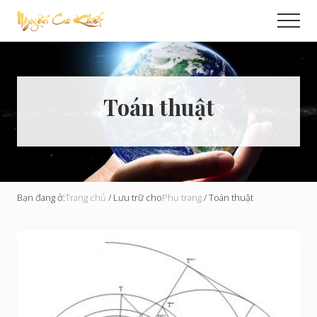
Menu
Skip
Men
to
Cải
main
Tạo
content
Hoàn
Cầu
Toán thuật
Bạn đang ở:
Trang chủ
/
Lưu trữ cho
Phụ trang
/
Toán thuật