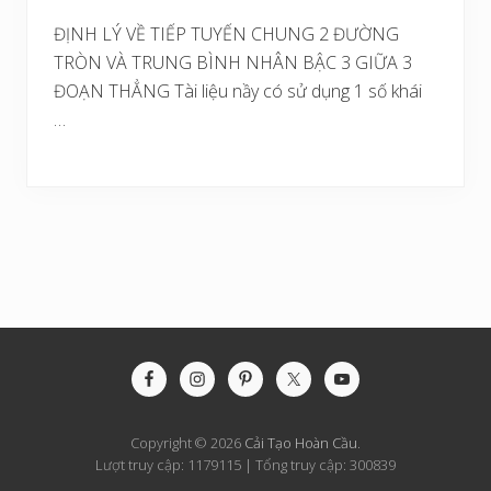
ĐỊNH LÝ VỀ TIẾP TUYẾN CHUNG 2 ĐƯỜNG
TRÒN VÀ TRUNG BÌNH NHÂN BẬC 3 GIỮA 3
ĐOẠN THẲNG Tài liệu nầy có sử dụng 1 số khái
…
Site
Footer
Copyright © 2026
Cải Tạo Hoàn Cầu
.
Lượt truy cập: 1179115 | Tổng truy cập: 300839