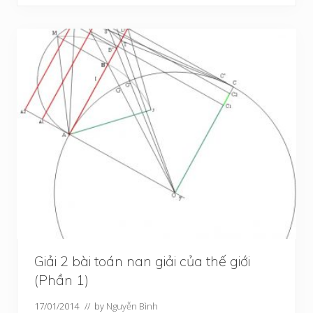
Giải 2 bài toán nan giải của thế giới
(Phần 1)
17/01/2014
// by
Nguyễn Bình