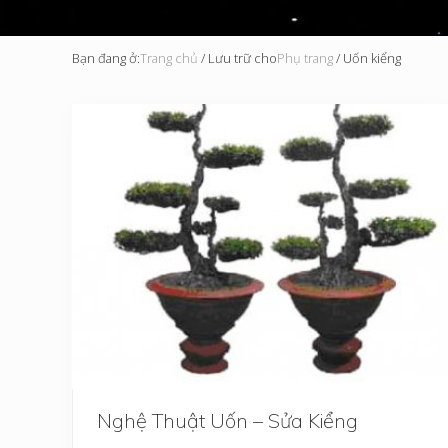
Bạn đang ở:
Trang chủ
/
Lưu trữ cho
Phụ trang
/
Uốn kiểng
Nghệ Thuật Uốn – Sửa Kiểng