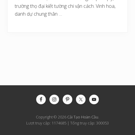
trường thọ đại kiết tường chi vận cách. Vinh hoa,
danh dự chung thân …
Site
Footer
Copyright © 2026
Cải Tạo Hoàn Cầu
.
Lượt truy cập: 1174685 | Tổng truy cập: 300053