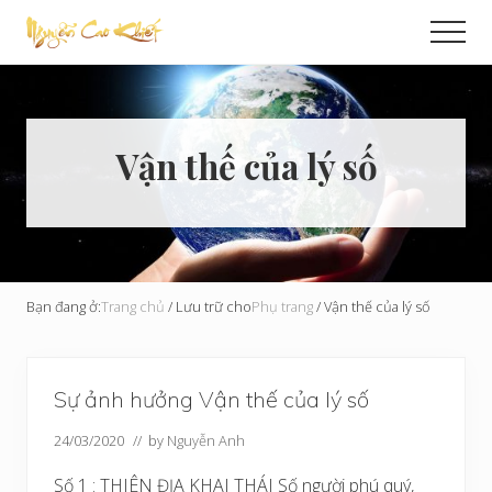
Menu
Skip
Men
to
Cải
main
Tạo
content
Hoàn
Cầu
Vận thế của lý số
Bạn đang ở:
Trang chủ
/
Lưu trữ cho
Phụ trang
/
Vận thế của lý số
Sự ảnh hưởng Vận thế của lý số
24/03/2020
// by
Nguyễn Anh
Số 1 : THIÊN ĐỊA KHAI THÁI Số người phú quý,