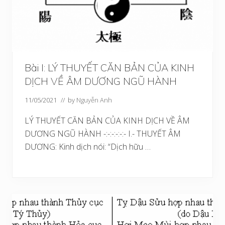
Bài I: LÝ THUYẾT CĂN BẢN CỦA KINH
DỊCH VỀ ÂM DƯƠNG NGŨ HÀNH
11/05/2021
// by
Nguyễn Anh
LÝ THUYẾT CĂN BẢN CỦA KINH DỊCH VỀ ÂM
DƯƠNG NGŨ HÀNH -:-:-:-:-:- I.- THUYẾT ÂM
DƯƠNG: Kinh dịch nói: “Dịch hữu …