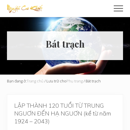
Menu
Skip
Men
to
Cải
main
Tạo
content
Hoàn
Cầu
Bát trạch
Bạn đang ở:
Trang chủ
/
Lưu trữ cho
Phụ trang
/
Bát trạch
LẬP THÀNH 120 TUỔI TỪ TRUNG
NGUƠN ĐẾN HẠ NGUƠN (kể từ năm
1924 – 2043)