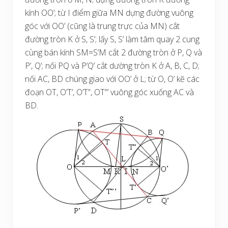
kính OO’; từ I điểm giữa MN dựng đường vuông
góc với OO’ (cũng là trung trực của MN) cắt
đường tròn K ở S, S’; lấy S, S’ làm tâm quay 2 cung
cùng bán kính SM=S’M cắt 2 đường tròn ở P, Q và
P’, Q’; nối PQ và P’Q’ cắt dường tròn K ở A, B, C, D;
nối AC, BD chúng giao với OO’ ở L; từ O, O’ kẽ các
đoạn OT, O’T’, O’T”, OT”’ vuông góc xuống AC và
BD.