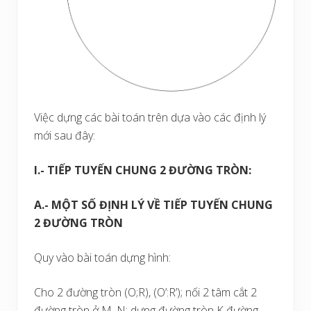
Việc dựng các bài toán trên dựa vào các định lý
mới sau đây:
I.- TIẾP TUYẾN CHUNG 2 ĐƯỜNG TRÒN:
A.- MỘT SỐ ĐỊNH LÝ VỀ TIẾP TUYẾN CHUNG
2 ĐƯỜNG TRÒN
Quy vào bài toán dựng hình:
Cho 2 đường tròn (O;R), (O’:R’); nối 2 tâm cắt 2
đường tròn ở M, N; dựng đường tròn K đường