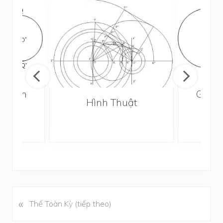
án Nan
Giải 
Hình Thuật
 Giới
Giải
)
«
B
Thế Toàn Kỳ (tiếp theo)
à