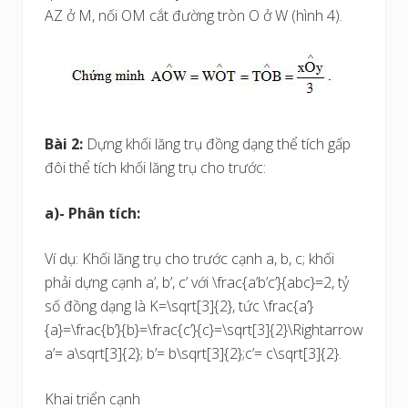
AZ ở M, nối OM cắt đường tròn O ở W (hình 4).
Bài 2:
Dựng khối lăng trụ đồng dạng thể tích gấp
đôi thể tích khối lăng trụ cho trước:
a)- Phân tích:
Ví dụ: Khối lăng trụ cho trước cạnh a, b, c; khối
phải dựng cạnh a’, b’, c’ với
\frac{a’b’c’}{abc}=2
, tỷ
số đồng dạng là
K=\sqrt[3]{2}
, tức
\frac{a’}
{a}=\frac{b’}{b}=\frac{c’}{c}=\sqrt[3]{2}\Rightarrow
a’= a\sqrt[3]{2}; b’= b\sqrt[3]{2};c’= c\sqrt[3]{2}
.
Khai triển cạnh