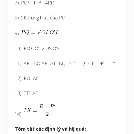
2
2
7). PQ
– TT’
= 4RR’.
8). SK trung trực của PQ.
9).
10). PQ.OO’=2 OS.O’S.
11). AP= BQ AP=AT=BQ=BT”=CQ’=CT’=DP’=DT”’.
12). PQ=AC.
13). TT’=AB.
14).
Tóm tắt các định lý và hệ quả: