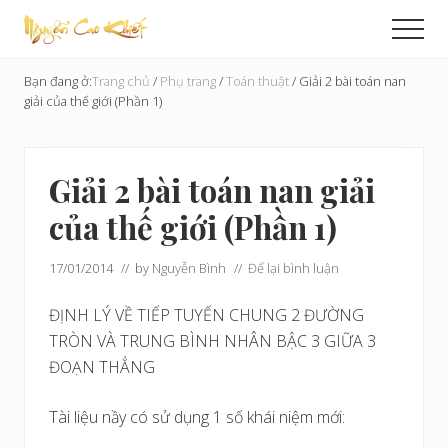
Menu
Skip
Bỏ
Men
to
qua
Cải
main
primary
Tạo
Bạn đang ở:
Trang chủ
/
Phụ trang
/
Toán thuật
/
Giải 2 bài toán nan
content
sidebar
Hoàn
giải của thế giới (Phần 1)
Cầu
Giải 2 bài toán nan giải
của thế giới (Phần 1)
17/01/2014
// by
Nguyễn Bình
//
Để lại bình luận
ĐỊNH LÝ VỀ TIẾP TUYẾN CHUNG 2 ĐƯỜNG
TRÒN VÀ TRUNG BÌNH NHÂN BẬC 3 GIỮA 3
ĐOẠN THẲNG
Tài liệu nầy có sử dụng 1 số khái niệm mới: