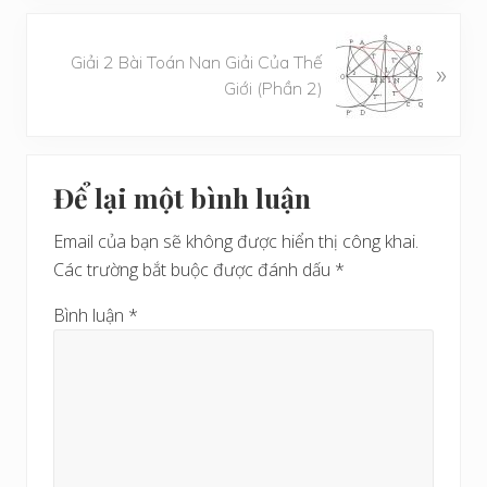
i
v
B
i
Giải 2 Bài Toán Nan Giải Của Thế
»
à
ế
Giới (Phần 2)
i
t
v
t
i
r
Reader
ế
ư
Để lại một bình luận
t
Interactions
ớ
s
c
Email của bạn sẽ không được hiển thị công khai.
a
Các trường bắt buộc được đánh dấu
*
u
Bình luận
*