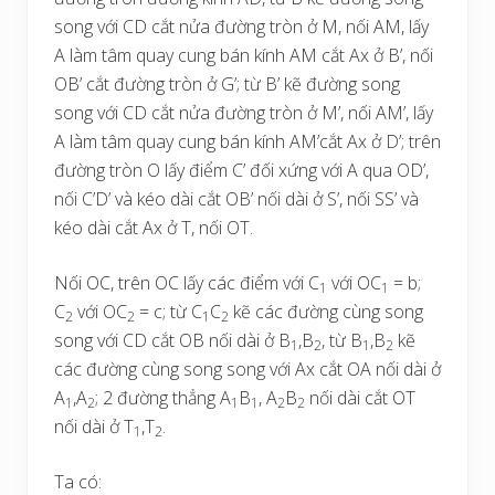
song với CD cắt nửa đường tròn ở M, nối AM, lấy
A làm tâm quay cung bán kính AM cắt Ax ở B’, nối
OB’ cắt đường tròn ở G’; từ B’ kẽ đường song
song với CD cắt nửa đường tròn ở M’, nối AM’, lấy
A làm tâm quay cung bán kính AM’cắt Ax ở D’; trên
đường tròn O lấy điểm C’ đối xứng với A qua OD’,
nối C’D’ và kéo dài cắt OB’ nối dài ở S’, nối SS’ và
kéo dài cắt Ax ở T, nối OT.
Nối OC, trên OC lấy các điểm với C
với OC
= b;
1
1
C
với OC
= c; từ C
C
kẽ các đường cùng song
2
2
1
2
song với CD cắt OB nối dài ở B
,B
, từ B
,B
kẽ
1
2
1
2
các đường cùng song song với Ax cắt OA nối dài ở
A
,A
; 2 đường thẳng A
B
, A
B
nối dài cắt OT
1
2
1
1
2
2
nối dài ở T
,T
.
1
2
Ta có: