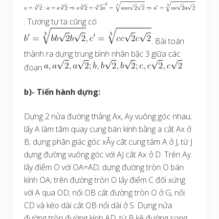
. Tương tự ta cũng có
. Bài toán
thành ra dựng trung bình nhân bậc 3 giữa các
đoạn
b)- Tiến hành dựng:
Dựng 2 nửa đường thẳng Ax, Ay vuông góc nhau;
lấy A làm tâm quay cung bán kính bằng a cắt Ax ở
B; dựng phân giác góc xÂy cắt cung tâm A ở J, từ J
dựng đường vuông góc với AJ cắt Ax ở D. Trên Ay
lấy điểm O với OA=AD; dựng đường tròn O bán
kính OA; trên đường tròn O lấy điểm C đối xứng
với A qua OD; nối OB cắt đường tròn O ở G, nối
CD và kéo dài cắt OB nối dài ở S. Dựng nửa
đường tròn đường kính AD, từ B kẽ đường song