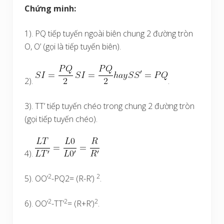
Chứng minh:
1). PQ tiếp tuyến ngoài biên chung 2 đường tròn
O, O’ (gọi là tiếp tuyến biên).
2).
.
3). TT’ tiếp tuyến chéo trong chung 2 đường tròn
(gọi tiếp tuyến chéo).
4).
2
2
5). OO’
-PQ2= (R-R’)
.
2
2
2
6). OO’
-TT’
= (R+R’)
.