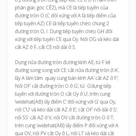
phân giác góc CÊZ), mà CE là tiếp tuyến của
đường tròn O (C đối xứng với A là tiếp điểm của
tiếp tuyến AZ) CE là tiếp tuyến chéo chung 2
đường tròn O, I. Dựng tiếp tuyến chéo GH đối
xứng với tiếp tuyến CE qua Oy. Nối OG và kéo dài
cắt AZ ở F, cắt CE nối dài ở S.
Dựng nửa đường tròn đường kính AE, từ F kẽ
đường song song với CE cắt nửa đường tròn ở A’,
lấy A làm tâm quay cung bán kính AA’ cắt AZ ở F’;
Nối OF’ cắt đường tròn O ở G’, từ G’dựng tiếp
tuyến với đường tròn O cắt Oy ở U’, trên cung
\widehat{AB}
lấy điểm C’ đối xứng với G’ qua Oy,
nối C’U’ và kéo dài cắt AZ ở E’, cắt OF’ nối dài ở S’;
nối SS’ cắt AZ ở V, nối OV cắt đường tròn O ở T;
trên cung
\widehat{AB}
lấy điểm P đối xứng với A
qua OV, nối PV cắt Oy ở L, nối LT và kéo dài cắt