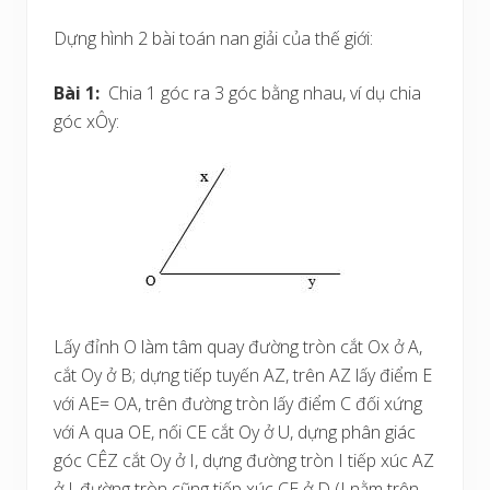
Dựng hình 2 bài toán nan giải của thế giới:
Bài 1:
Chia 1 góc ra 3 góc bằng nhau, ví dụ chia
góc xÔy:
Lấy đỉnh O làm tâm quay đường tròn cắt Ox ở A,
cắt Oy ở B; dựng tiếp tuyến AZ, trên AZ lấy điểm E
với AE= OA, trên đường tròn lấy điểm C đối xứng
với A qua OE, nối CE cắt Oy ở U, dựng phân giác
góc CÊZ cắt Oy ở I, dựng đường tròn I tiếp xúc AZ
ở J, đường tròn cũng tiếp xúc CE ở D (I nằm trên