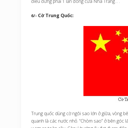
điêu đứng phải 1 lần đóng cửa Nhà Trắng… .
Cờ Trung Quốc:
6/-
Trung quốc dùng cờ ngôi sao lớn ở giữa, vòng bên
quanh là các nước nhỏ. “Chòm sao” ở bên góc lá 