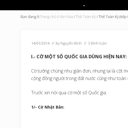
Bạn đang ở:
Trang chủ
/
Văn hóa
/
Thế Toàn Kỳ
/
Thế Toàn Kỳ (tiếp 
14/01/2014
// by
Nguyễn Bình
//
3 Bình luận
I.- CỜ MỘT SỐ QUỐC GIA DÙNG HIỆN NAY:
Cờ tưởng chừng như giản đơn, nhưng lại là cột m
cộng đồng người trong đất nước cũng như toàn 
Trước xin nói qua cờ một số Quốc gia:
1/- Cờ Nhật Bản: