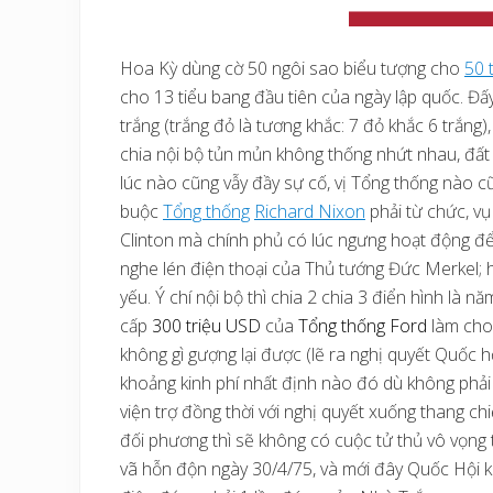
Hoa Kỳ dùng cờ 50 ngôi sao biểu tượng cho
50 
cho 13 tiểu bang đầu tiên của ngày lập quốc. Đấ
trắng (trắng đỏ là tương khắc: 7 đỏ khắc 6 trắng)
chia nội bộ tủn mủn không thống nhứt nhau, đất 
lúc nào cũng vẫy đầy sự cố, vị Tổng thống nào cũ
buộc
Tổng thống
Richard Nixon
phải từ chức, vụ
Clinton mà chính phủ có lúc ngưng hoạt động để
nghe lén điện thoại của Thủ tướng Đức Merkel;
yếu. Ý chí nội bộ thì chia 2 chia 3 điển hình là
cấp
300 triệu USD
của
Tổng thống Ford
làm cho
không gì gượng lại được (lẽ ra nghị quyết Quốc 
khoảng kinh phí nhất định nào đó dù không phải
viện trợ đồng thời với nghị quyết xuống thang ch
đối phương thì sẽ không có cuộc tử thủ vô vọng
vã hỗn độn ngày 30/4/75, và mới đây Quốc Hội