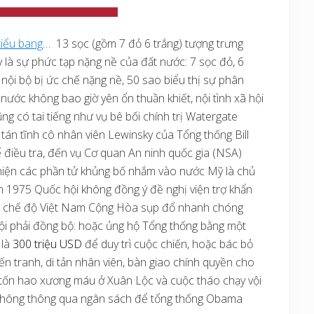
tiểu bang
… 13 sọc (gồm 7 đỏ 6 trắng) tượng trưng
y là sự phức tạp nặng nề của đất nước: 7 sọc đỏ, 6
, nội bộ bị ức chế nặng nề, 50 sao biểu thị sự phân
nước không bao giờ yên ổn thuần khiết, nội tình xã hội
ng có tai tiếng như vụ bê bối chính trị
Watergate
 tán tĩnh cô nhân viên Lewinsky của Tổng thống Bill
 điều tra, đến vụ Cơ quan An ninh quốc gia (NSA)
 hiện các phần tử khủng bố nhắm vào nước Mỹ là chủ
 năm 1975 Quốc hội không đồng ý đề nghị viện trợ khẩn
 chế độ Việt Nam Cộng Hòa sụp đổ nhanh chóng
hội phải đồng bộ: hoặc ủng hộ Tổng thống bằng một
 là
300 triệu USD
để duy trì cuộc chiến, hoặc bác bỏ
iến tranh, di tản nhân viên, bàn giao chính quyền cho
 tốn hao xương máu ở Xuân Lộc và cuộc tháo chạy vội
 không thông qua ngân sách để tổng thống Obama