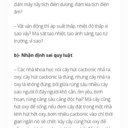
đám mây nầy tích điện dương, đám kia tích điện
âm?
– Vật vận động thì áp suất thấp, nhiệt độ thấp vì
sao vậy? Ma sát tạo nhiệt, tạo ánh sáng, tạo từ
trường, vì sao?
b)- Nhận định sai quy luật
:
– Các nhà khoa học nói cây hút cacbonic nhả ra
oxy; cây hút cacbonic là đúng, nhưng cây nhả ra
oxy là không đúng, bởi giữa rừng sâu nhiều cây
sao người ở đây người khô cằn, ốm yếu, bịnh
hoạn, rừng càng sâu càng độc hại? Mà cây cũng
hút oxy để sống; nếu đem cây đặt trong một nhà
kính hút hết oxy, bơm nhiều cacbonic vào chỉ thời
gian ngắn nó sẽ chết. Vậy cây cũng hút oxy để