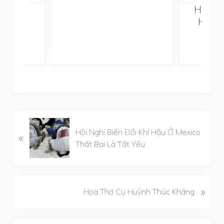
í Hậu
Hội Ng
Hậu Ở
Bại
B
Hội Nghị Biến Đổi Khí Hậu Ở Mexico
«
à
Thất Bại Là Tất Yếu
i
v
i
ế
B
»
Họa Thơ Cụ Huỳnh Thúc Kháng
t
à
t
i
r