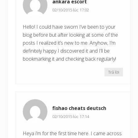
ankara escort
02/10/2015 lúc 17:02
Hello! I could have sworn I’ve been to your
blog before but after looking at some of the
posts I realized it’s new to me. Anyhow, I’m
definitely happy I discovered it and I’ll be
bookmarking it and checking back regularly!
Trả lời
fishao cheats deutsch
02/10/2015 lúc 17:14
Heya i’m for the first time here. I came across