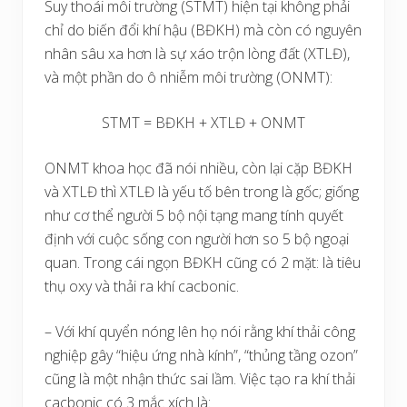
Suy thoái môi trường (STMT) hiện tại không phải
chỉ do biến đổi khí hậu (BĐKH) mà còn có nguyên
nhân sâu xa hơn là sự xáo trộn lòng đất (XTLĐ),
và một phần do ô nhiễm môi trường (ONMT):
STMT = BĐKH + XTLĐ + ONMT
ONMT khoa học đã nói nhiều, còn lại cặp BĐKH
và XTLĐ thì XTLĐ là yếu tố bên trong là gốc; giống
như cơ thể người 5 bộ nội tạng mang tính quyết
định với cuộc sống con người hơn so 5 bộ ngoại
quan. Trong cái ngọn BĐKH cũng có 2 mặt: là tiêu
thụ oxy và thải ra khí cacbonic.
– Với khí quyển nóng lên họ nói rằng khí thải công
nghiệp gây “hiệu ứng nhà kính”, “thủng tầng ozon”
cũng là một nhận thức sai lầm. Việc tạo ra khí thải
cacbonic có 3 mắc xích là: