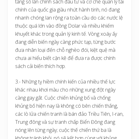
tầng số lẫn chính sách đầu tư và cơ chế quản lý tài
chính của quốc gia giàu nhứt hành tinh, nó đang
nhanh chóng lan rộng ra toàn cầu do các nước lệ
thuộc quá lớn vào đồng Dolar và nhiều khiếm
khuyết khác trong quản lý kinh tế. Vòng xoáy ấy
đang diễn biến ngày càng phức tạp, từng bước
đưa nhân loại đến chỗ nghèo đói, kiệt quệ mà
chưa ai hiểu biết cặn kẽ để đưa ra được chính
sách cải biến thích hợp.
3.- Những tỵ hiềm chính kiến của nhiều thế lực
khác nhau khơi màu cho những xung đột ngày
càng gay gắt. Cuộc chiến khủng bố và chống
khủng bố hiện nay là không có bên chiến thắng,
các lò lửa chiến tranh là bán đảo Triều Tiên, I-ran,
Trung đông và sự tranh chấp Biển Đông đang
nóng lên từng ngày; cuộc thế chiến thứ ba là
không tránh khỏi, nó sẽ kết hợp cùng với khủng