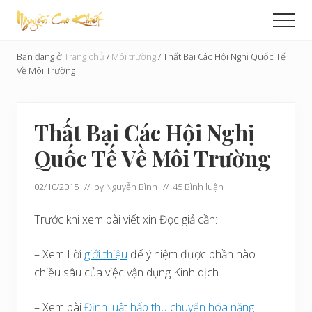
Menu
Skip
Bỏ
Men
to
qua
Cải
main
primary
Tạo
Bạn đang ở:
Trang chủ
/
Môi trường
/
Thất Bại Các Hội Nghị Quốc Tế
content
sidebar
Hoàn
Về Môi Trường
Cầu
Thất Bại Các Hội Nghị
Quốc Tế Về Môi Trường
02/10/2015
// by
Nguyễn Bình
//
45 Bình luận
Trước khi xem bài viết xin Đọc giả cần:
– Xem Lời
giới thiệu
để ý niệm được phần nào
chiều sâu của việc vận dụng Kinh dịch.
– Xem bài
Định luật hấp thu chuyển hóa năng