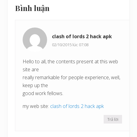
Reader
v
ư
Bình luận
i
Interactions
ớ
ế
c
t
s
clash of lords 2 hack apk
a
u
02/10/2015 lúc 07:08
Hello to all, the contents present at this web
site are
really remarkable for people experience, well,
keep up the
good work fellows.
my web site:
clash of lords 2 hack apk
Trả lời