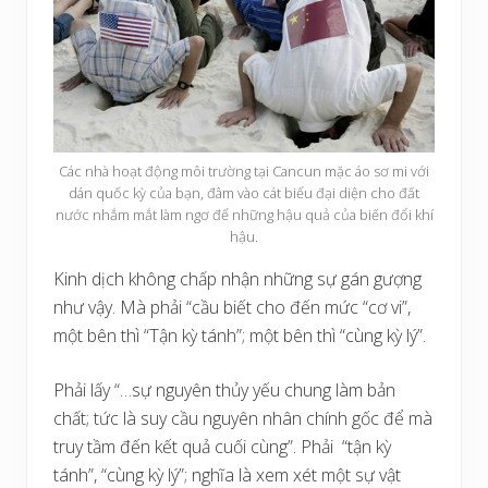
Các nhà hoạt động môi trường tại Cancun mặc áo sơ mi với
dán quốc kỳ của bạn, đâm vào cát biểu đại diện cho đất
nước nhắm mắt làm ngơ để những hậu quả của biến đổi khí
hậu.
Kinh dịch không chấp nhận những sự gán gượng
như vậy. Mà phải “cầu biết cho đến mức “cơ vi”,
một bên thì “Tận kỳ tánh”; một bên thì “cùng kỳ lý”.
Phải lấy “…sự nguyên thủy yếu chung làm bản
chất; tức là suy cầu nguyên nhân chính gốc để mà
truy tầm đến kết quả cuối cùng”. Phải “tận kỳ
tánh”, “cùng kỳ lý”; nghĩa là xem xét một sự vật