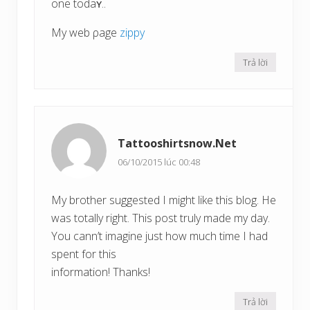
one todaʏ..
My web ρage
zippy
Trả lời
Tattooshirtsnow.Net
06/10/2015 lúc 00:48
My brother suggested I might like this blog. He
was totally right. This post truly made my day.
You cann’t imagine just how much time I had
spent for this
information! Thanks!
Trả lời