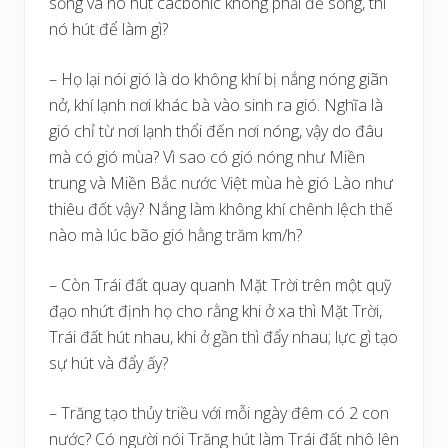
sống và nó hút cacbonic không phải để sống, thì
nó hút để làm gì?
– Họ lại nói gió là do không khí bị nắng nóng giãn
nở, khí lạnh nơi khác bà vào sinh ra gió. Nghĩa là
gió chỉ từ nơi lạnh thổi đến nơi nóng, vậy do đâu
mà có gió mùa? Vì sao có gió nóng như Miền
trung và Miền Bắc nước Việt mùa hè gió Lào như
thiêu đốt vậy? Nắng làm không khí chênh lệch thế
nào mà lúc bão gió hằng trăm km/h?
– Còn Trái đất quay quanh Mặt Trời trên một quỹ
đạo nhứt định họ cho rằng khi ở xa thì Mặt Trời,
Trái đất hút nhau, khi ở gần thì đẩy nhau; lực gì tạo
sự hút và đẩy ấy?
– Trăng tạo thủy triều với mỗi ngày đêm có 2 con
nước? Có người nói Trăng hút làm Trái đất nhô lên