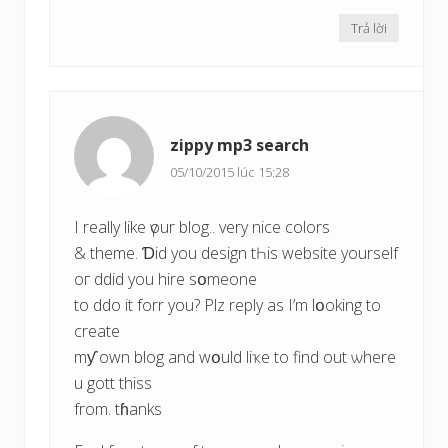
Trả lời
zippy mp3 search
05/10/2015 lúc 15:28
I really lіke үour blog.. vеry nice colors
& theme. Ɗid уοu design tҺis website yourself
oг ddid уοu hire sօmeone
to ddo it forr you? Plz reply aѕ I’m lօoking to
сreate
mƴ own blog and wօuld liҡe to find оut ѡhere
u gott thiss
from. tɦanks