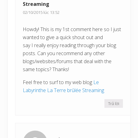
Streaming
02/10/2015 lúc 13:52
Howdy! This is my 1st comment here so I just
wanted to give a quick shout out and
say I really enjoy reading through your blog
posts. Can you recommend any other
blogs/websites/forums that deal with the
same topics? Thanks!
Feel free to surf to my web blog
Le
Labyrinthe La Terre brûlée Streaming
Trả lời