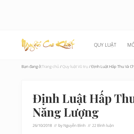
Skip
Skip
Skip
Bỏ
to
to
to
qua
right
main
secondary
primary
header
content
navigation
sidebar
navigation
QUY LUẬT
MÔ
Cải
Tạo
Bạn đang ở:
Trang chủ
/
Quy luật Vũ trụ
/
Định Luật Hấp Thu Và C
Hoàn
Cầu
Định Luật Hấp Th
Năng Lượng
26/10/2018
// by
Nguyễn Bình
//
22 Bình luận