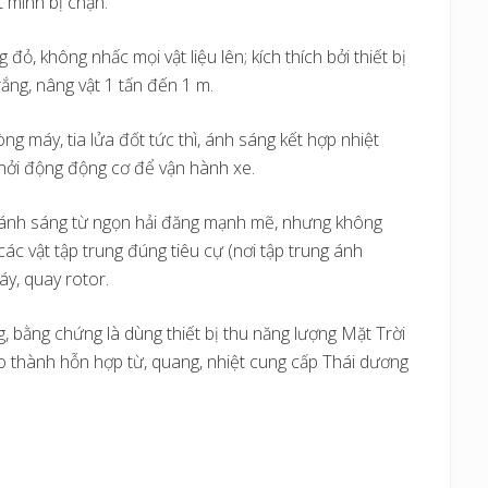
t mình bị chặn.
ỏ, không nhấc mọi vật liệu lên; kích thích bởi thiết bị
rắng, nâng vật 1 tấn đến 1 m.
g máy, tia lửa đốt tức thì, ánh sáng kết hợp nhiệt
hởi động động cơ để vận hành xe.
 ánh sáng từ ngọn hải đăng mạnh mẽ, nhưng không
các vật tập trung đúng tiêu cự (nơi tập trung ánh
áy, quay rotor.
g, bằng chứng là dùng thiết bị thu năng lượng Mặt Trời
ạo thành hỗn hợp từ, quang, nhiệt cung cấp Thái dương