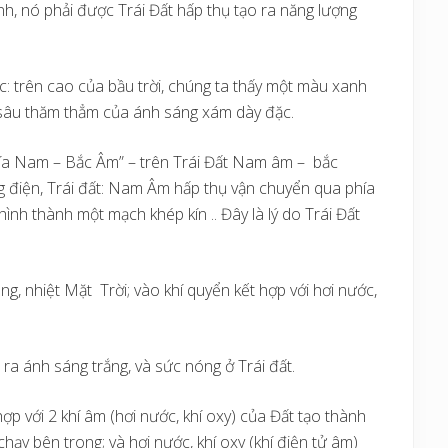
h, nó phải được Trái Đất hấp thụ tạo ra năng lượng
: trên cao của bầu trời, chúng ta thấy một màu xanh
 sâu thăm thẳm của ánh sáng xám dày đặc.
 phía Nam – Bắc Âm” – trên Trái Đất Nam âm – bắc
 điện, Trái đất: Nam Âm hấp thụ vận chuyển qua phía
nh thành một mạch khép kín .. Đây là lý do Trái Đất
g, nhiệt Mặt Trời; vào khí quyển kết hợp với hơi nước,
 ra ánh sáng trắng, và sức nóng ở Trái đất.
hợp với 2 khí âm (hơi nước, khí oxy) của Đất tạo thành
hạy bên trong; và hơi nước, khí oxy (khí điện tử âm)