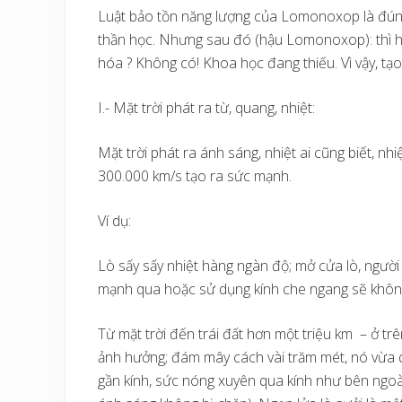
Luật bảo tồn năng lượng của Lomonoxop là đúng c
thần học. Nhưng sau đó (hậu Lomonoxop): thì h
hóa ? Không có! Khoa học đang thiếu. Vì vậy, tạo 
I.- Mặt trời phát ra từ, quang, nhiệt:
Mặt trời phát ra ánh sáng, nhiệt ai cũng biết, nh
300.000 km/s tạo ra sức mạnh.
Ví dụ:
Lò sấy sấy nhiệt hàng ngàn độ; mở cửa lò, người 
mạnh qua hoặc sử dụng kính che ngang sẽ khôn
Từ mặt trời đến trái đất hơn một triệu km – ở t
ảnh hưởng; đám mây cách vài trăm mét, nó vừa q
gần kính, sức nóng xuyên qua kính như bên ngoài.