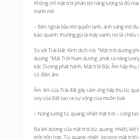
Không chỉ mặt trời phân bố năng lượng là đủ mạn
mạnh mẽ.
– Bên ngoài bầu khí quyển lạnh, ánh sáng mờ đục
bao quanh; thường gọi là mây xanh, nó là chiều
So với Trái Đất: Kinh dịch nói: “Mặt trời dương
dương. “Mặt Trời Nam dương phát ra năng lượng
bắc Dương phát hành, Mặt trời Bắc Âm hấp thụ, hì
có điện âm.
Âm khí của Trái đất gây cảm ứng hấp thụ từ, quan
oxy của Đất tạo ra sự sống của muôn loài.
– Năng lượng từ, quang, nhiệt mặt trời – cũng tạo
Ba khí dương của mặt trời (từ, quang, nhiệt), kết 
một hỗn hợp. Từ, quang, nhiệt (proton mặt trời) c