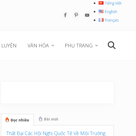
Tiếng Việt
English
Befo
Français
Hea
 LUYỆN
VĂN HÓA
PHỤ TRANG
Search
Sidebar
chính
Bài mới
Đọc nhiều
Thất Bại Các Hội Nghị Quốc Tế Về Môi Trường