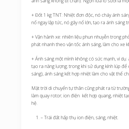
ánh sáng không bị chặn). Ngọn lửa lò sưởi là mộ
+ Đốt 1 kg TNT: Nhiệt đơn độc, nó cháy ánh sáng đ
nổ ngay lập tức, nó gây nổ lớn, tạo ra ánh sáng t
+ Vận hành xe: nhiên liệu phun nhuyễn trong phòn
phát nhanh theo vận tốc ánh sáng, làm cho xe k
+ Ánh sáng một mình không có sức mạnh, ví dụ:
tạo ra năng lượng; trong khi sử dụng kính lúp để 
sáng), ánh sáng kết hợp nhiệt làm cho vật thể ch
Mặt trời di chuyển tự thân cũng phát ra từ trườn
làm quay rotor; ion điện kết hợp quang, nhiệt t
hệ.
– Trái đất hấp thụ ion điện, sáng, nhiệt.