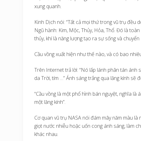
xung quanh.
Kinh Dịch nói: “Tất cả mọi thứ trong vũ trụ đều d
Ngũ hành: Kim, Mộc, Thủy, Hỏa, Thổ. Đó là toàn b
thủy, khí là năng lượng tạo ra sự sống và chuyển
Cầu vồng xuất hiện như thế nào, và có bao nhiê
Trên Internet trả lời: “Nó lấp lánh phân tán ánh
da Trời, tím …” Ánh sáng trắng qua lăng kính sẽ 
“Cầu vồng là một phổ hình bán nguyệt, nghĩa l
một lăng kính”.
Cơ quan vũ trụ NASA nói đám mây năm màu là m
giọt nước nhiễu hoặc uốn cong ánh sáng, làm c
khác nhau.