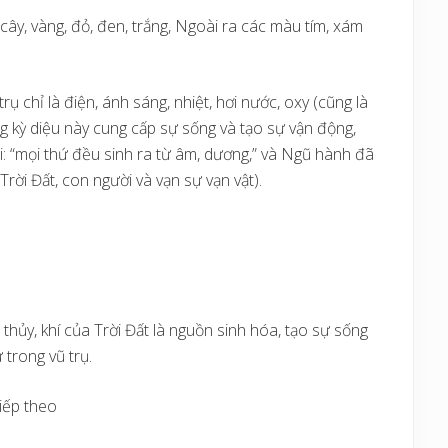
y, vàng, đỏ, đen, trắng, Ngoài ra các màu tím, xám
ụ chỉ là điện, ánh sáng, nhiệt, hơi nước, oxy (cũng là
g kỳ diệu này cung cấp sự sống và tạo sự vận động,
i: “mọi thứ đều sinh ra từ âm, dương,” và Ngũ hành đã
 Trời Đất, con người và vạn sự vạn vật).
thủy, khí của Trời Đất là nguồn sinh hóa, tạo sự sống
 trong vũ trụ.
tiếp theo