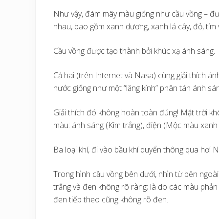
Như vậy, đám mây màu giống như cầu vồng – được
nhau, bao gồm xanh dương, xanh lá cây, đỏ, tím 
Cầu vồng được tạo thành bởi khúc xạ ánh sáng.
Cả hai (trên Internet và Nasa) cùng giải thích á
nước giống như một “lăng kính” phân tán ánh sán
Giải thích đó không hoàn toàn đúng! Mặt trời khô
màu: ánh sáng (Kim trắng), điện (Mộc màu xanh l
Ba loại khí, đi vào bầu khí quyển thông qua hơi
Trong hình cầu vồng bên dưới, nhìn từ bên ngoài 
trắng và đen không rõ ràng; là do các màu phản
đen tiếp theo cũng không rõ đen.