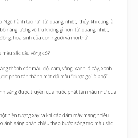
o Ngũ hành tạo ra”; từ, quang, nhiệt, thủy, khí cũng là
ộ năng lượng vũ trụ không gì hơn; từ, quang, nhiệt,
 động, hóa sinh của con người và mọi thứ.
u màu sắc cầu vồng có?
 sáng thành các màu đỏ, cam, vàng, xanh lá cây, xanh
được phân tán thành một dải màu “được gọi là phổ”.
à ánh sáng được truyền qua nước phát tán màu như qua
ột hiện tượng xảy ra khi các đám mây mang nhiều
ho ánh sáng phản chiếu theo bước sóng tạo màu sắc