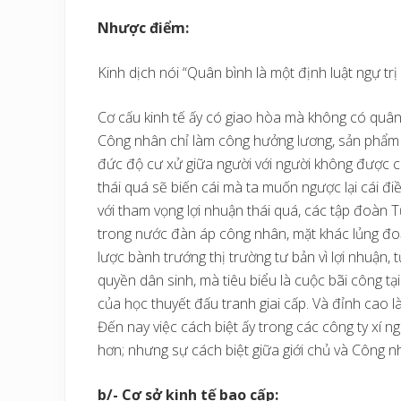
Nhược điểm:
Kinh dịch nói “Quân bình là một định luật ngự trị 
Cơ cấu kinh tế ấy có giao hòa mà không có quân 
Công nhân chỉ làm công hưởng lương, sản phẩm là
đức độ cư xử giữa người với người không được coi
thái quá sẽ biến cái mà ta muốn ngược lại cái đi
với tham vọng lợi nhuận thái quá, các tập đoàn 
trong nước đàn áp công nhân, mặt khác lủng đo
lược bành trướng thị trường tư bản vì lợi nhuận,
quyền dân sinh, mà tiêu biểu là cuộc bãi công t
của học thuyết đấu tranh giai cấp. Và đỉnh cao là
Đến nay việc cách biệt ấy trong các công ty xí n
hơn; nhưng sự cách biệt giữa giới chủ và Công n
b/- Cơ sở kinh tế bao cấp: