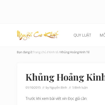
Skip
Skip
Skip
Bỏ
to
to
to
qua
right
main
secondary
primary
header
content
navigation
sidebar
navigation
QUY LUẬT
MÔ
Cải
Tạo
Bạn đang ở:
Trang chủ
/
Kinh tế
/
Khủng Hoảng Kinh Tế
Hoàn
Cầu
Khủng Hoảng Kinh
01/10/2015
// by
Nguyễn Bình
//
5 Bình luận
Trước khi xem bài viết xin Đọc giả cần: