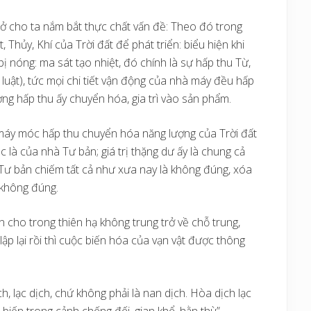
ở cho ta nắm bắt thực chất vấn đề: Theo đó trong
Thủy, Khí của Trời đất để phát triển: biểu hiện khi
ị nóng: ma sát tạo nhiệt, đó chính là sự hấp thu Từ,
luật), tức mọi chi tiết vận động của nhà máy đều hấp
ượng hấp thu ấy chuyển hóa, gia trì vào sản phẩm.
 máy móc hấp thu chuyển hóa năng lượng của Trời đất
là của nhà Tư bản; giá trị thặng dư ấy là chung cả
 Tư bản chiếm tất cả như xưa nay là không đúng, xóa
 không đúng.
n cho trong thiên hạ không trung trở về chỗ trung,
p lại rồi thì cuộc biến hóa của vạn vật được thông
h, lạc dịch, chứ không phải là nan dịch. Hòa dịch lạc
 biến trong cảnh chống đối, gian khổ, hằn thù”.