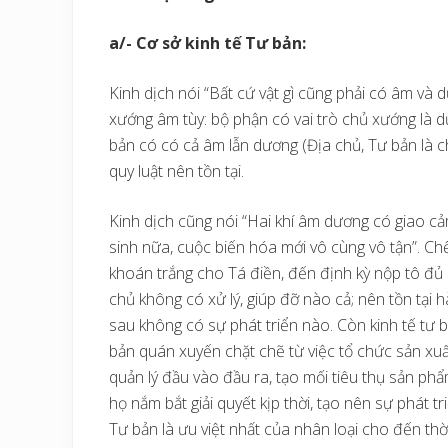
a/- Cơ sở kinh tế Tư bản:
Kinh dịch nói “Bất cứ vật gì cũng phải có âm và
xướng âm tùy: bộ phận có vai trò chủ xướng là d
bản có có cả âm lẫn dương (Địa chủ, Tư bản là
quy luật nên tồn tại.
Kinh dịch cũng nói “Hai khí âm dương có giao cảm 
sinh nữa, cuộc biến hóa mới vô cùng vô tận”. Ch
khoán trắng cho Tá điền, đến định kỳ nộp tô đủ 
chủ không có xử lý, giúp đỡ nào cả; nên tồn tại
sau không có sự phát triển nào. Còn kinh tế tư 
bản quán xuyến chặt chẽ từ việc tổ chức sản xuất,
quản lý đầu vào đầu ra, tạo mối tiêu thụ sản phẩ
họ nắm bắt giải quyết kịp thời, tạo nên sự phát tr
Tư bản là ưu việt nhất của nhân loại cho đến thờ