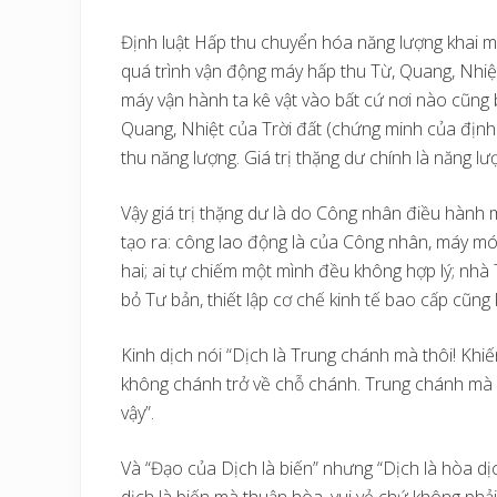
Định luật Hấp thu chuyển hóa năng lượng khai m
quá trình vận động máy hấp thu Từ, Quang, Nhiệt, 
máy vận hành ta kê vật vào bất cứ nơi nào cũng b
Quang, Nhiệt của Trời đất (chứng minh của định 
thu năng lượng. Giá trị thặng dư chính là năng l
Vậy giá trị thặng dư là do Công nhân điều hành
tạo ra: công lao động là của Công nhân, máy móc 
hai; ai tự chiếm một mình đều không hợp lý; nhà
bỏ Tư bản, thiết lập cơ chế kinh tế bao cấp cũng
Kinh dịch nói “Dịch là Trung chánh mà thôi! Khiế
không chánh trở về chỗ chánh. Trung chánh mà lậ
vậy”.
Và “Đạo của Dịch là biến” nhưng “Dịch là hòa dịc
dịch là biến mà thuận hòa, vui vẻ chứ không phải