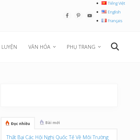
Tiếng Việt
English
Befo
Français
Hea
 LUYỆN
VĂN HÓA
PHỤ TRANG
Search
Sidebar
chính
Bài mới
Đọc nhiều
Thất Bại Các Hội Nghị Quốc Tế Về Môi Trường