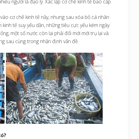
iều người là đạo lý. Xác lập cơ chế kính tế bao cấp.
 vào cơ chế kinh tế nầy, nhưng sau xóa bỏ cá nhân
n kinh tế suy yếu dần, những tiêu cực yếu kém ngày
ng, một số nước còn lại phải đổi mới mới trụ lại và
ẫng sau cùng trong nhận định vấn đề.
có?