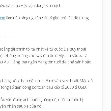
iều sâu của việc vận dụng Kinh dịch.
ợng
làm nền tảng nghiên cứu lý giải mọi vấn đề trong
————
ảng tài chính tồi tệ nhất kể từ cuộc Đại suy thoái
ệc khủng hoảng cho vay địa ốc ở Mỹ, mà sâu xa là
âu Âu. Hàng loạt ngân hàng tên tuổi đã phá sản hoặc
 băng, kéo theo nền kinh tế rơi vào suy thoái. Mặc dù
 tổng số tiền công bố toàn cầu xấp xỉ 2000 tỉ USD.
u vẫn đang ảnh hưởng nặng nề, nhất là khối thị
yên nhân sâu xa của nó.