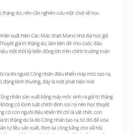
trị thặng dư, nên cần nghiên cứu một chút về học
nhân xuất hiện Các-Mác (Karl Marx) nhà đại học giả
Thuyết giá trị thặng dư, làm tiền đề cho cuộc đấu
iệu một thời kỳ biến động lớn trên chính trường toàn
 dôi ra khi người Công nhân điều khiển máy móc tạo ra,
ao động bình thường, đây là một phát hiện mới.
Công nhân sản xuất bằng máy móc sinh ra giá trị thặng
không có Định luật chính đính soi rọi nên học thuyết
 có con người điều khiển thì chỉ là vật chết, con
giá trị thặng dư là do Công nhân tạo ra; từ đó để xóa
n tư liệu sản xuất, đem lại công bằng cho xã hội,