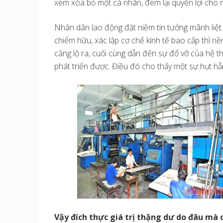
xem xóa bỏ một cá nhân, đem lại quyền lợi cho nh
Nhân dân lao động đặt niềm tin tưởng mãnh liệt
chiếm hữu, xác lập cơ chế kính tế bao cấp thì nề
càng lộ ra, cuối cùng dẫn đến sự đổ vỡ của hệ thố
phát triển được. Điều đó cho thấy một sự hụt h
Vậy đích thực giá trị thặng dư do đâu mà 