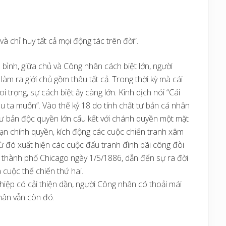
và chỉ huy tất cả mọi động tác trên đời”.
bình, giữa chủ và Công nhân cách biệt lớn, người
m ra giới chủ gồm thâu tất cả. Trong thời kỳ mà cái
 trọng, sự cách biệt ấy càng lớn. Kinh dịch nói “Cái
ều ta muốn”. Vào thế kỷ 18 do tính chất tư bản cá nhân
Tư bản độc quyền lớn cấu kết với chánh quyền một mặt
ạn chính quyền, kích động các cuộc chiến tranh xâm
 từ đó xuất hiện các cuộc đấu tranh đình bãi công đòi
ại thành phố Chicago ngày 1/5/1886, dẫn đến sự ra đời
 cuộc thế chiến thứ hai.
ghiệp có cải thiện dần, người Công nhân có thoải mái
hân vẫn còn đó.