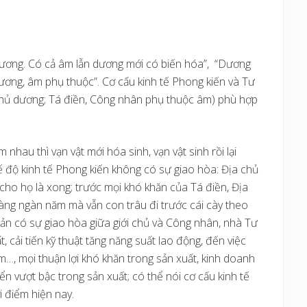
 dương. Có cả âm lẫn dương mới có biến hóa”, “Dương
ương, âm phụ thuộc”. Cơ cấu kinh tế Phong kiến và Tư
 chủ dương; Tá điền, Công nhân phụ thuộc âm) phù hợp
nhau thì vạn vật mới hóa sinh, vạn vật sinh rồi lại
ế độ kinh tế Phong kiến không có sự giao hòa: Địa chủ
cho họ là xong; trước mọi khó khăn của Tá điền, Địa
 hàng ngàn năm mà vẫn con trâu đi trước cái cày theo
bản có sự giao hòa giữa giới chủ và Công nhân, nhà Tư
 cải tiến kỹ thuật tăng năng suất lao động, đến việc
m…, mọi thuận lợi khó khăn trong sản xuất, kinh doanh
iển vượt bậc trong sản xuất; có thể nói cơ cấu kinh tế
i điểm hiện nay.