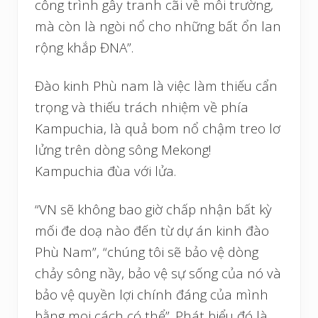
công trình gây tranh cãi về môi trường,
mà còn là ngòi nổ cho những bất ổn lan
rộng khắp ĐNA”.
Đào kinh Phù nam là việc làm thiếu cẩn
trọng và thiếu trách nhiệm về phía
Kampuchia, là quả bom nổ chậm treo lơ
lửng trên dòng sông Mekong!
Kampuchia đùa với lửa.
“VN sẽ không bao giờ chấp nhận bất kỳ
mối đe doạ nào đến từ dự án kinh đào
Phù Nam”, “chúng tôi sẽ bảo vệ dòng
chảy sông nầy, bảo vệ sự sống của nó và
bảo vệ quyền lợi chính đáng của mình
bằng mọi cách có thể”. Phát biểu đó là