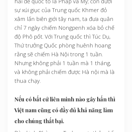
hai đế quốc to là Pháp và Mỹ; còn dưới
sự xúi giục của Trung quốc Khmer đỏ
xâm lấn biên giới tây nam, ta đưa quân
chỉ 7 ngày chiếm Nongpenh xóa bỏ chế
độ Phô pốt. Với Trung quốc thì Túc Dụ,
Thứ trưởng Quốc phòng huênh hoang
rằng sẽ chiếm Hà Nội trong 1 tuần.
Nhưng không phải 1 tuần mà 1 tháng,
và không phải chiếm được Hà nội mà là
thua chạy.
Nếu có bất cứ liên minh nào gây hấn thì
Việt nam cũng có đầy đủ khả năng làm
cho chúng thất bại.