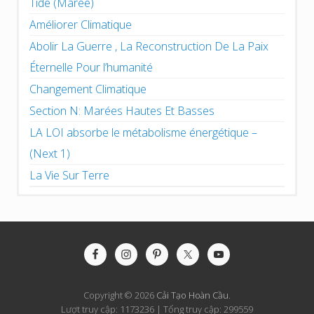
Tide (Marée)
Améliorer Climatique
Abolir La Guerre , La Reconstruction De La Paix
Éternelle Pour l’humanité
Changement Climatique
Section N: Marées Hautes Et Basses
LA LOI absorbe le métabolisme énergétique –
(Next 1)
La Vie Sur Terre
Site
Footer
Copyright © 2026
Cải Tạo Hoàn Cầu
.
Lượt truy cập: 1173236 | Tổng truy cập: 299559