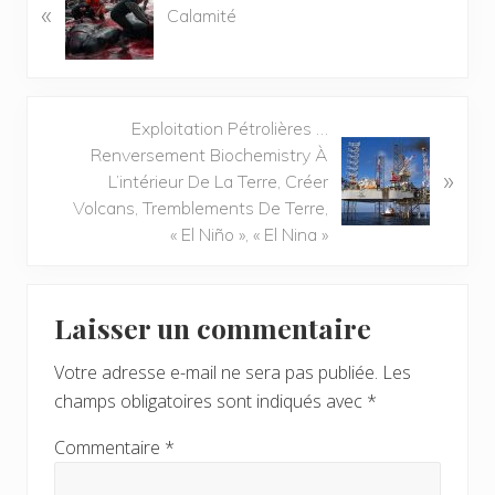
«
r
Calamité
t
i
c
l
A
Exploitation Pétrolières …
e
r
Renversement Biochemistry À
p
»
t
L’intérieur De La Terre, Créer
r
i
Volcans, Tremblements De Terre,
é
c
« El Niño », « El Nina »
c
l
é
e
Interactions
d
s
Laisser un commentaire
e
du
u
n
i
Votre adresse e-mail ne sera pas publiée.
Les
lecteur
t
v
champs obligatoires sont indiqués avec
*
:
a
n
Commentaire
*
t