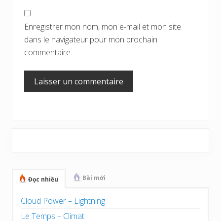
Enregistrer mon nom, mon e-mail et mon site
dans le navigateur pour mon prochain
commentaire.
Barre
latérale
principale
Bài mới
Đọc nhiều
Cloud Power – Lightning
Le Temps – Climat