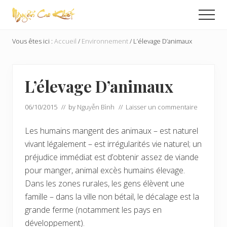
Menu
Passer
Passer
Men
au
à
Échange
contenu
la
Global
Vous êtes ici :
Accueil
/
Environnement
/
L’élevage D’animaux
principal
barre
latérale
principale
L’élevage D’animaux
06/10/2015
// by
Nguyễn Bình
//
Laisser un commentaire
Les humains mangent des animaux – est naturel
vivant légalement – est irrégularités vie naturel; un
préjudice immédiat est d’obtenir assez de viande
pour manger, animal excès humains élevage.
Dans les zones rurales, les gens élèvent une
famille – dans la ville non bétail, le décalage est la
grande ferme (notamment les pays en
développement).