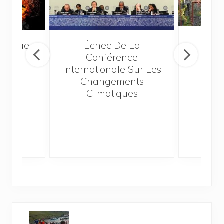
Ch
matique
Échec De La
C
Conférence
Internationale Sur Les
Changements
Climatiques
A