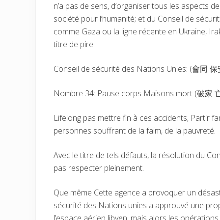
n’a pas de sens, d’organiser tous les aspects de l
société pour l’humanité; et du Conseil de sécuri
comme Gaza ou la ligne récente en Ukraine, Irak.
titre de pire:
Conseil de sécurité des Nations Unies: (會同 保安 
Nombre 34: Pause corps Maisons mort (破家 
Lifelong pas mettre fin à ces accidents, Partir f
personnes souffrant de la faim, de la pauvreté.
Avec le titre de tels défauts, la résolution du Co
pas respecter pleinement.
Que même Cette agence a provoquer un désastr
sécurité des Nations unies a approuvé une prop
l’espace aérien libyen, mais alors les opérations