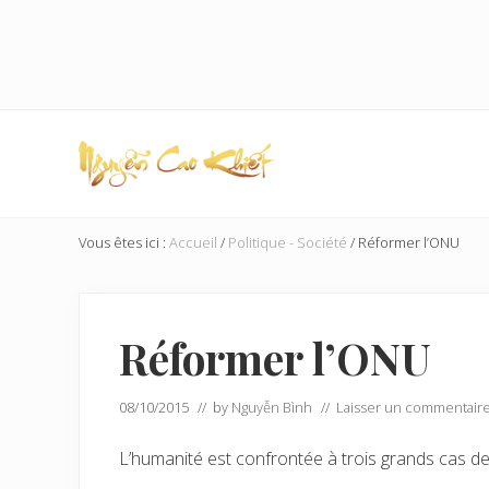
Skip
Passer
Skip
Passer
to
au
to
à
right
contenu
secondary
la
header
principal
navigation
barre
navigation
latérale
principale
Échange
Global
Vous êtes ici :
Accueil
/
Politique - Société
/
Réformer l’ONU
Réformer l’ONU
08/10/2015
// by
Nguyễn Bình
//
Laisser un commentair
L’humanité est confrontée à trois grands cas d