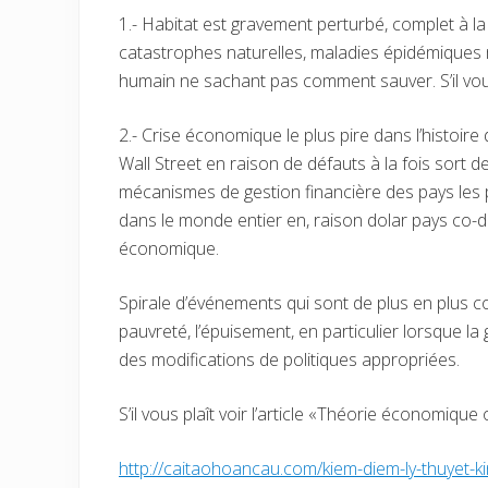
1.- Habitat est gravement perturbé, complet à la
catastrophes naturelles, maladies épidémiques 
humain ne sachant pas comment sauver. S’il vous p
2.- Crise économique le plus pire dans l’histoi
Wall Street en raison de défauts à la fois sort de 
mécanismes de gestion financière des pays les pl
dans le monde entier en, raison dolar pays co-d
économique.
Spirale d’événements qui sont de plus en plus 
pauvreté, l’épuisement, en particulier lorsque la
des modifications de politiques appropriées.
S’il vous plaît voir l’article «Théorie économique o
http://caitaohoancau.com/kiem-diem-ly-thuyet-ki