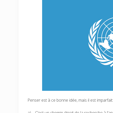
Penser est à ce bonne idée, mais il est imparfait
a) – C’est un chemin étroit de la recherche à l’a