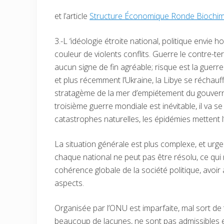
et l’article
Structure Économique Ronde Biochim
3.-L ‘idéologie étroite national, politique envie 
couleur de violents conflits. Guerre le contre-te
aucun signe de fin agréable; risque est la guerre
et plus récemment l’Ukraine, la Libye se réchauff
stratagème de la mer d’empiétement du gouvern
troisième guerre mondiale est inévitable, il va 
catastrophes naturelles, les épidémies mettent 
La situation générale est plus complexe, et urgen
chaque national ne peut pas être résolu, ce qui
cohérence globale de la société politique, avoir 
aspects.
Organisée par l’ONU est imparfaite, mal sort de ti
beaucoup de lacunes, ne sont pas admissibles 