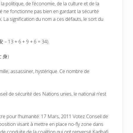
a politique, de l’économie, de la culture et de la
té ne fonctionne pas bien en gardant la sécurité
 La signification du nom a ces défauts, le sort du
– 13 + 6 + 9 + 6 = 34).
亡 身)
amille, assassiner, hystérique. Ce nombre de
nseil de sécurité des Nations unies, le national n’est
e pour l’humanité: 17 Mars, 2011 Votez Conseil de
osition visant à mettre en place no-fly zone dans
 de conduite de la coalition qui ont renversé Kadhafi