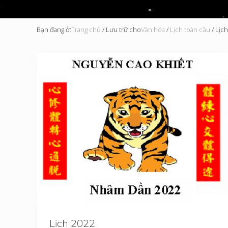
Bạn đang ở:
Trang chủ
/
Lưu trữ cho
Văn hóa
/
Lịch toàn cầu
/
Lịch
Lịch 2022