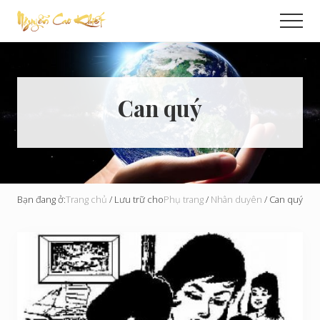
Menu
Skip
Men
to
Cải
main
Tạo
content
Hoàn
Cầu
Can quý
Bạn đang ở:
Trang chủ
/
Lưu trữ cho
Phụ trang
/
Nhân duyên
/
Can quý