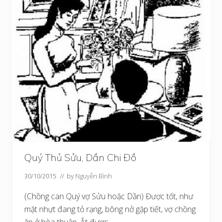
Quý Thủ Sửu, Dần Chi Đồ
30/10/2015
// by
Nguyễn Bình
(Chồng can Quý vợ Sửu hoặc Dần) Được tốt, như
mặt nhựt đang tỏ rạng, bông nở gặp tiết, vợ chồng
ăn ở hòa thuận. Ắt được …