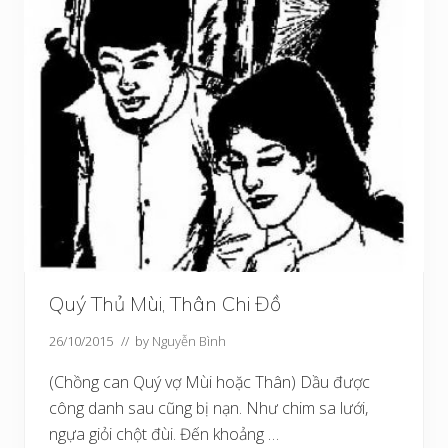
Quý Thủ Mùi, Thân Chi Đồ
26/10/2015
// by
Nguyễn Bình
(Chồng can Quý vợ Mùi hoặc Thân) Dầu được
công danh sau cũng bị nạn. Như chim sa lưới,
ngựa giỏi chột đùi. Đến khoảng …