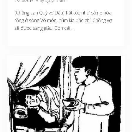
25/10/2015
// by
Nguyễn Bình
(Chồng can Quý vợ Dậu) Rất tốt, như cá nọ hóa
rồng ở sông Võ môn, hùm kia đắc chí. Chồng vợ
sẽ được sang giàu. Con cái …