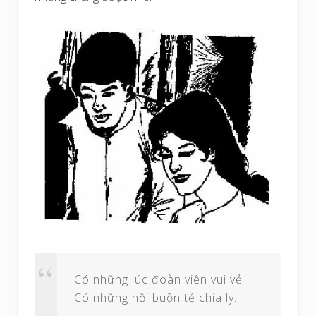
Có những lúc đoàn viên vui vẻ
Có những hồi buồn tẻ chia ly.