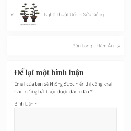
B
«
à
Nghệ Thuật Uốn – Sửa Kiểng
i
v
i
ế
B
»
Bàn Long – Hàm Ân
t
à
t
i
r
Reader
v
ư
Để lại một bình luận
i
Interactions
ớ
ế
c
Email của bạn sẽ không được hiển thị công khai.
t
Các trường bắt buộc được đánh dấu
*
s
a
Bình luận
*
u