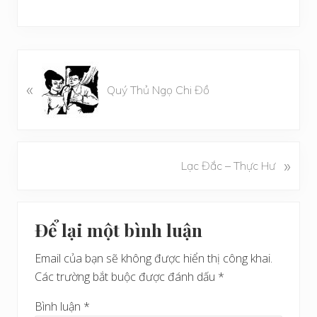
B
«
à
Quý Thủ Ngọ Chi Đồ
i
v
i
ế
B
»
Lạc Đắc – Thực Hư
t
à
t
i
r
Reader
v
ư
Để lại một bình luận
i
Interactions
ớ
ế
c
Email của bạn sẽ không được hiển thị công khai.
t
Các trường bắt buộc được đánh dấu
*
s
a
Bình luận
*
u