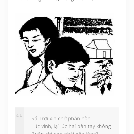
Số Trời xin chớ phàn nàn
Lúc vinh, lại lúc hai bàn tay không
Buồn chi cho phải bận lòng?