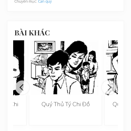
Chuyên mục:
Can quý
BÀI KHÁC
 Hợi Chi
Quý Thủ Tý Chi Đồ
Quý Th