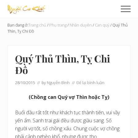
Menu
Skip
Bỏ
Men
to
qua
Cải
main
primary
Tạo
Bạn đang ở:
Trang chủ
/
Phụ trang
/
Nhân duyên
/
Can quý
/
Quý Thủ
content
sidebar
Hoàn
Thìn, Tỵ Chi Đồ
Cầu
Quý Thủ Thìn, Tỵ Chi
Đồ
28/10/2015
// by
Nguyễn Bình
//
Để lại bình luận
(Chồng can Quý vợ Thìn hoặc Tỵ)
Buổi đầu rất tốt như khách tục thành tiên, vui vầy
yến ẩm. Sanh trai gái đều được giàu sang. Số
người vợ tốt, số chồng xấu. Chung cuộc vợ chồng
phải cảnh nghèo khổ, nhưng được thọ.