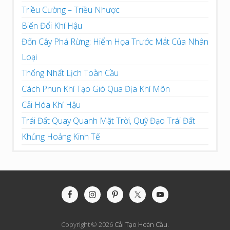
Triều Cường – Triều Nhược
Biến Đổi Khí Hậu
Đốn Cây Phá Rừng: Hiểm Họa Trước Mắt Của Nhân
Loại
Thống Nhất Lịch Toàn Cầu
Cách Phun Khí Tạo Gió Qua Địa Khí Môn
Cải Hóa Khí Hậu
Trái Đất Quay Quanh Mặt Trời, Quỹ Đạo Trái Đất
Khủng Hoảng Kinh Tế
Site
Footer
Copyright © 2026
Cải Tạo Hoàn Cầu
.