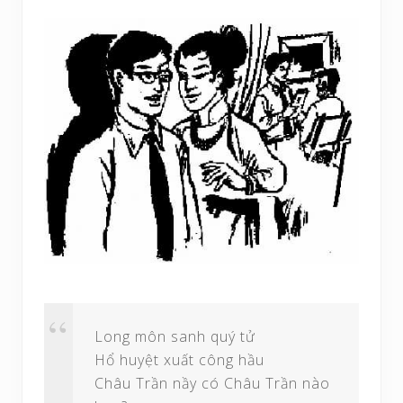
Long môn sanh quý tử
Hổ huyệt xuất công hầu
Châu Trần nầy có Châu Trần nào