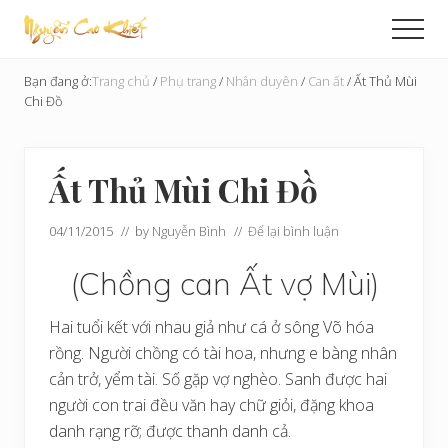
Menu
Skip
Bỏ
Men
to
qua
Cải
main
primary
Tạo
Bạn đang ở:
Trang chủ
/
Phụ trang
/
Nhân duyên
/
Can ất
/
Ất Thủ Mùi
content
sidebar
Hoàn
Chi Đồ
Cầu
Ất Thủ Mùi Chi Đồ
04/11/2015
// by
Nguyễn Bình
//
Để lại bình luận
(Chồng can Ất vợ Mùi)
Hai tuổi kết với nhau giả như cá ở sông Võ hóa
rồng. Người chồng có tài hoa, nhưng e bàng nhân
cản trở, yểm tài. Số gặp vợ nghèo. Sanh được hai
người con trai đều văn hay chữ giỏi, đặng khoa
danh rạng rỡ; được thanh danh cả.