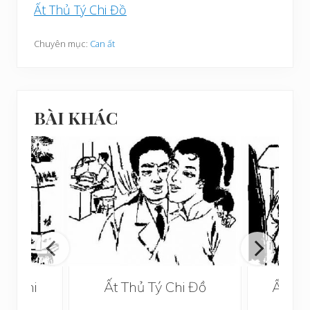
Ất Thủ Tý Chi Đồ
Chuyên mục:
Can ất
BÀI KHÁC
Hợi Chi
Ất Thủ Tý Chi Đồ
Ất Th