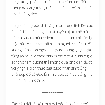
– Sự tương phản hai màu cho ta hình ảnh; đối
tượng da càng trắng, thể hình càng tươi thì tim của
họ sẽ càng đen.
– Sự khêu gợi xác thịt càng mạnh, dục tình lên cao
ám cái tâm càng mạnh, cái huyền bị ức chế mất
hết sự sâu xa mầu nhiệm, làm cho tâm chỉ còn lại
một màu đen thăm thẳm: con người trở nên u tối
không còn khôn ngoan nhạy bén: Ông Quỳnh đã
từng ăn rau “vô tâm” nhìn được mặt vua, nhưng lối
sống vô tâm buông thả không đưa ông đến được
với ý nghĩa đích thực của cuộc nhân sinh: Ông
phải sụp đổ cả Đức lẫn Trí trước cái “ da trắng … bì
bạch” của bà Điểm./.
==========
Các câu đối liệt kê trong bài báo (có kèm theo)