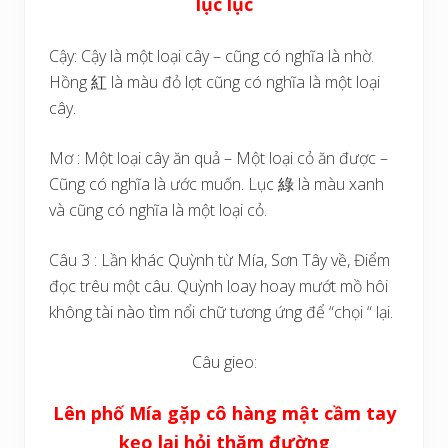
lục lục
Cậy: Cậy là một loại cây – cũng có nghĩa là nhờ.
Hồng 紅 là màu đỏ lợt cũng có nghĩa là một loại
cây.
Mơ : Một loại cây ăn quả – Một loại cỏ ăn được –
Cũng có nghĩa là ước muốn. Lục 綠 là màu xanh
và cũng có nghĩa là một loại cỏ.
Câu 3 : Lần khác Quỳnh từ Mía, Sơn Tây về, Điểm
đọc trêu một câu. Quỳnh loay hoay mướt mồ hôi
không tài nào tìm nổi chữ tương ứng để “chọi “ lại.
Câu gieo:
Lên phố Mía gặp cô hàng mật cầm tay
kẹo lại hỏi thăm đường