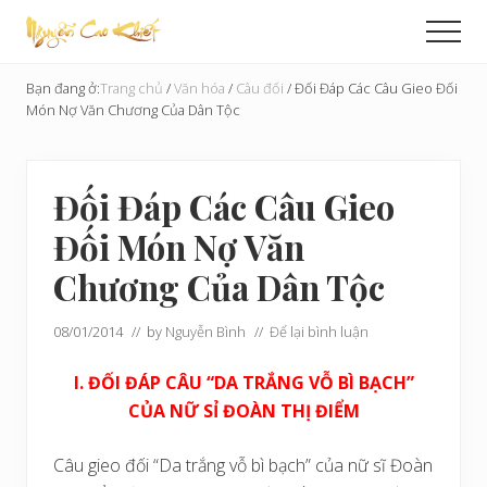
Menu
Skip
Bỏ
Men
to
qua
Cải
main
primary
Tạo
Bạn đang ở:
Trang chủ
/
Văn hóa
/
Câu đối
/
Đối Đáp Các Câu Gieo Đối
content
sidebar
Hoàn
Món Nợ Văn Chương Của Dân Tộc
Cầu
Đối Đáp Các Câu Gieo
Đối Món Nợ Văn
Chương Của Dân Tộc
08/01/2014
// by
Nguyễn Bình
//
Để lại bình luận
I. ĐỐI ĐÁP CÂU “DA TRẮNG VỖ BÌ BẠCH”
CỦA NỮ SỈ ĐOÀN THỊ ĐIỂM
Câu gieo đối “Da trắng vỗ bì bạch” của nữ sĩ Đoàn