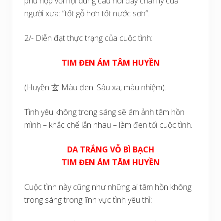
phù hợp với nội dung câu nói đầy chân lý của
người xưa: “tốt gỗ hơn tốt nước sơn”.
2/- Diễn đạt thực trạng của cuộc tình:
TIM ĐEN ÁM TÂM HUYỀN
(Huyền 玄 Màu đen. Sâu xa; màu nhiệm).
Tình yêu không trong sáng sẽ ám ảnh tâm hồn
mình – khắc chế lẫn nhau – làm đen tối cuộc tình.
DA TRẮNG VỖ BÌ BẠCH
TIM ĐEN ÁM TÂM HUYỀN
Cuộc tình này cũng như những ai tâm hồn không
trong sáng trong lĩnh vực tình yêu thì: