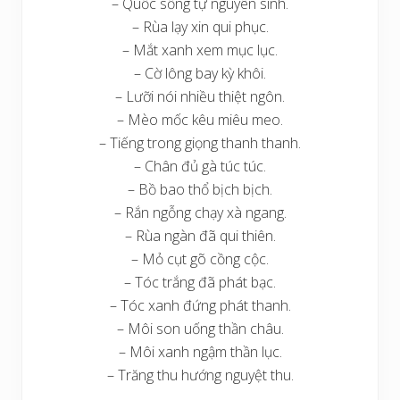
– Quốc sống tự nguyên sinh.
– Rùa lạy xin qui phục.
– Mắt xanh xem mục lục.
– Cờ lông bay kỳ khôi.
– Lưỡi nói nhiều thiệt ngôn.
– Mèo mốc kêu miêu meo.
– Tiếng trong giọng thanh thanh.
– Chân đủ gà túc túc.
– Bồ bao thổ bịch bịch.
– Rắn ngỗng chạy xà ngang.
– Rùa ngàn đã qui thiên.
– Mỏ cụt gõ cồng cộc.
– Tóc trắng đã phát bạc.
– Tóc xanh đứng phát thanh.
– Môi son uống thần châu.
– Môi xanh ngậm thần lục.
– Trăng thu hướng nguyệt thu.