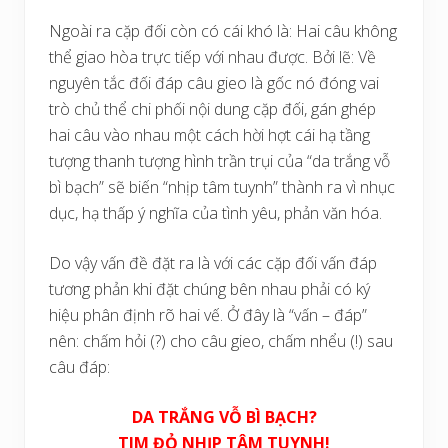
Ngoài ra cặp đối còn có cái khó là: Hai câu không
thể giao hòa trực tiếp với nhau được. Bởi lẽ: Về
nguyên tắc đối đáp câu gieo là gốc nó đóng vai
trò chủ thể chi phối nội dung cặp đối, gán ghép
hai câu vào nhau một cách hời hợt cái hạ tầng
tượng thanh tượng hình trần trụi của “da trắng vỗ
bì bạch” sẽ biến “nhịp tâm tuynh” thành ra vì nhục
dục, hạ thấp ý nghĩa của tình yêu, phản văn hóa.
Do vậy vấn đề đặt ra là với các cặp đối vấn đáp
tương phản khi đặt chúng bên nhau phải có ký
hiệu phân định rõ hai vế. Ở đây là “vấn – đáp”
nên: chấm hỏi (?) cho câu gieo, chấm nhểu (!) sau
câu đáp:
DA TRẮNG VỖ BÌ BẠCH?
TIM ĐỎ NHỊP TÂM TUYNH!