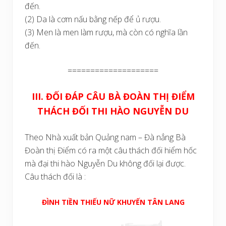
đến.
(2) Da là cơm nấu bằng nếp để ủ rượu.
(3) Men là men làm rượu, mà còn có nghĩa lần
đến.
====================
III. ĐỐI ĐÁP CÂU BÀ ĐOÀN THỊ ĐIỂM
THÁCH ĐỐI THI HÀO NGUYỄN DU
Theo Nhà xuất bản Quảng nam – Đà nẳng Bà
Đoàn thị Điểm có ra một câu thách đối hiểm hốc
mà đại thi hào Nguyễn Du không đối lại được.
Câu thách đối là :
ĐÌNH TIỀN THIẾU NỮ KHUYẾN TÂN LANG