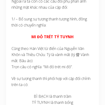
Ngoài ra ta còn có các câu đối phụ phản ánh
những mặt khác nhau của cặp đối:
1/ – Bổ sung sự tượng thanh tượng hình, đồng
thời có chuyển nghĩa:
MI ĐỎ TRÉT TÝ TUYNH
Cũng theo Hán Việt từ điển của Nguyễn Văn
Khôn và Thiều Chửu: Tý là vành mắt (tý 眥 Vành
mắt. Bâu áo)
Trọn câu có nghĩa: “Mi đỏ trét mi đỏ”.
Về sự tượng thanh thì phối hợp với cặp đối chỉnh
trên ta có:
BÌ BẠCH là thanh trầm
TÝ TUYNH là thanh bổng