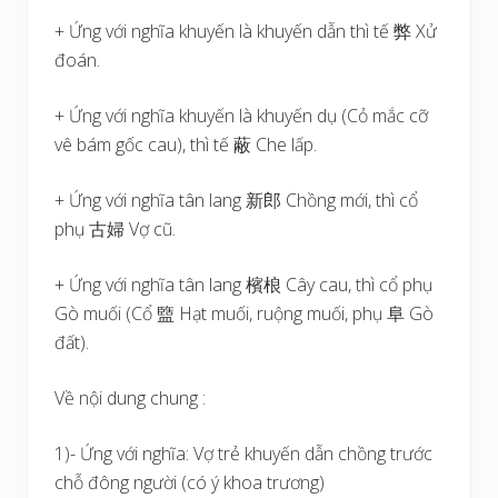
+ Ứng với nghĩa khuyến là khuyến dẫn thì tế 弊 Xử
đoán.
+ Ứng với nghĩa khuyến là khuyến dụ (Cỏ mắc cỡ
vê bám gốc cau), thì tế 蔽 Che lấp.
+ Ứng với nghĩa tân lang 新郎 Chồng mới, thì cổ
phụ 古婦 Vợ cũ.
+ Ứng với nghĩa tân lang 檳桹 Cây cau, thì cổ phụ
Gò muối (Cổ 盬 Hạt muối, ruộng muối, phụ 阜 Gò
đất).
Về nội dung chung :
1)- Ứng với nghĩa: Vợ trẻ khuyến dẫn chồng trước
chỗ đông người (có ý khoa trương)