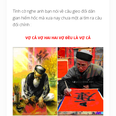
Tình cờ nghe anh bạn nói về câu gieo đối dân
gian hiểm hốc mà xưa nay chưa một ai tìm ra câu
đối chỉnh :
VỢ CẢ VỢ HAI HAI VỢ ĐỀU LÀ VỢ CẢ