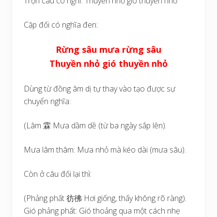
Trọn câu có nghĩ: Thuyền nhỏ gió thuyền nhỏ
Cặp đối có nghĩa đen:
Rừng sâu mưa rừng sâu
Thuyền nhỏ gió thuyền nhỏ
Dùng từ đồng âm dị tự thay vào tạo được sự
chuyển nghĩa:
(Lâm 霖 Mưa dầm dề (từ ba ngày sắp lên).
Mưa lâm thâm: Mưa nhỏ mà kéo dài (mưa sâu).
Còn ở câu đối lại thì:
(Phảng phất 彷彿 Hơi giống, thấy không rõ ràng).
Gió phảng phất: Gió thoảng qua một cách nhẹ