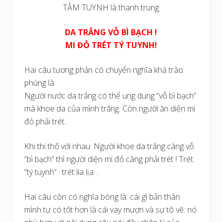
TÂM TUYNH là thanh trung
DA TRẮNG VỖ BÌ BẠCH !
MI ĐỎ TRÉT TÝ TUYNH!
Hai câu tương phản có chuyển nghĩa khá trào
phúng là:
Người nước da trắng có thể ung dung “vỗ bì bạch”
mà khoe da của mình trắng. Còn người ăn diện mi
đỏ phải trét.
Khi thi thố với nhau: Người khoe da trắng càng vỗ
“bì bạch” thì người diện mi đỏ càng phải trét ! Trét
“tý tuynh” : trét lia lịa…
Hai câu còn có nghĩa bóng là: cái gì bản thân
mình tự có tốt hơn là cái vay mượn và sự tô vẽ: nó