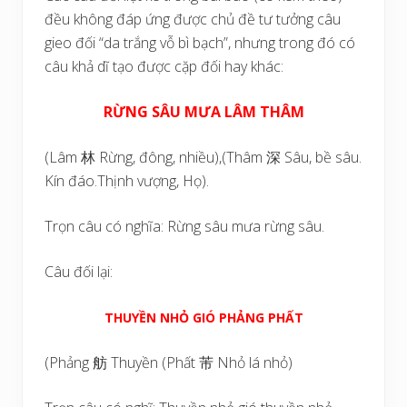
đều không đáp ứng được chủ đề tư tưởng câu
gieo đối “da trắng vỗ bì bạch”, nhưng trong đó có
câu khả dĩ tạo được cặp đối hay khác:
RỪNG SÂU MƯA LÂM THÂM
(Lâm 林 Rừng, đông, nhiều),(Thâm 深 Sâu, bề sâu.
Kín đáo.Thịnh vượng, Họ).
Trọn câu có nghĩa: Rừng sâu mưa rừng sâu.
Câu đối lại:
THUYỀN NHỎ GIÓ PHẢNG PHẤT
(Phảng 舫 Thuyền (Phất 芾 Nhỏ lá nhỏ)