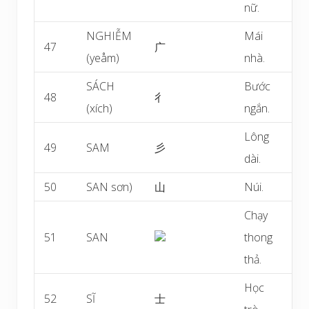
nữ.
NGHIỄM
Mái
47
广
(yeåm)
nhà.
SÁCH
Bước
48
彳
(xích)
ngắn.
Lông
49
SAM
彡
dài.
50
SAN sơn)
山
Núi.
Chạy
51
SAN
thong
thả.
Học
52
SĨ
士