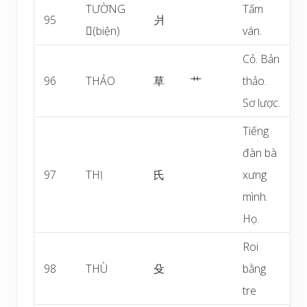
TƯỜNG
Tấm
95
爿
(biện)
ván.
Cỏ. Bản
96
THẢO
草
艹
thảo.
Sơ lược.
Tiếng
đàn bà
97
THỊ
氏
xưng
mình.
Họ.
Roi
98
THÙ
殳
bằng
tre