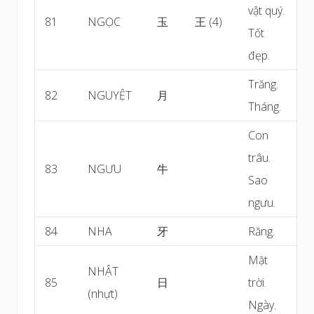
vật quý.
81
NGỌC
玉
王 (4)
Tốt
đẹp.
Trăng.
82
NGUYỆT
月
Tháng.
Con
trâu.
83
NGƯU
牛
Sao
ngưu.
84
NHA
牙
Răng.
Mặt
NHẬT
85
日
trời.
(nhựt)
Ngày.