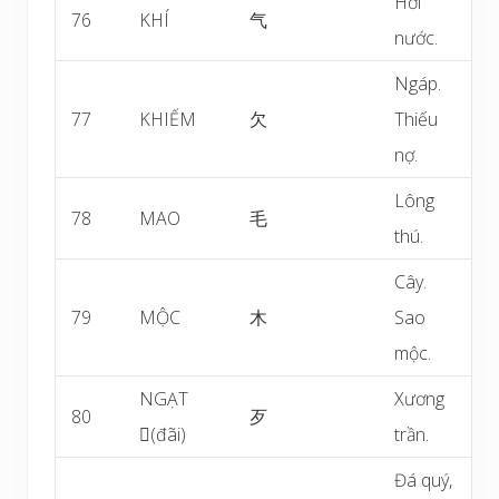
Hơi
76
KHÍ
气
nước.
Ngáp.
77
KHIẾM
欠
Thiếu
nợ.
Lông
78
MAO
毛
thú.
Cây.
79
MỘC
木
Sao
mộc.
NGẠT
Xương
80
歹
(đãi)
trần.
Đá quý,