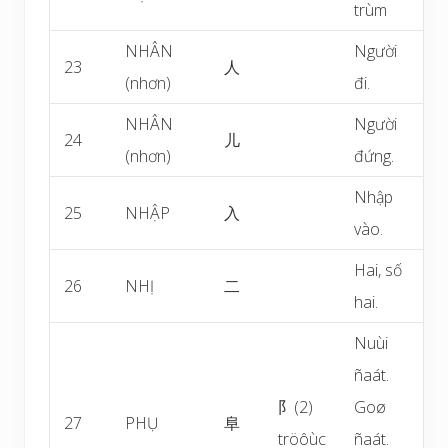
trùm
NHÂN
Người
23
人
(nhơn)
đi.
NHÂN
Người
24
儿
(nhơn)
đứng.
Nhập
25
NHẬP
入
vào.
Hai, số
26
NHỊ
二
hai.
Nuùi
ñaát.
阝(2)
Goø
27
PHỤ
阜
tröôùc
ñaát.