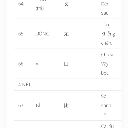
64
攵
Đến
(thỉ)
sau.
Lùn.
65
UÔNG
尢
Khiễng
chân.
Chu vi.
66
VI
囗
Vây
bọc.
4 NÉT
So
67
BỈ
比
sánh.
Lệ.
Cái rìu.