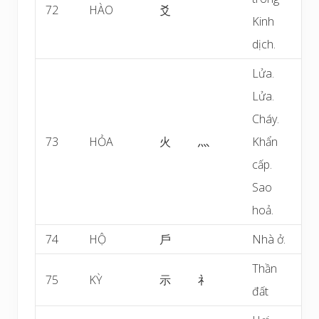
72
HÀO
爻
Kinh
dịch.
Lửa.
Lửa.
Cháy.
73
HỎA
火
灬
Khẩn
cấp.
Sao
hoả.
74
HỘ
戶
Nhà ở.
Thần
75
KỲ
示
礻
đất