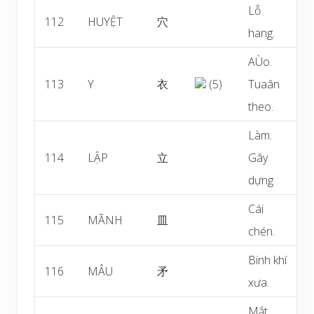
Lỗ
112
HUYỆT
穴
hang.
AÙo.
113
Y
衣
(5)
Tuaân
theo.
Làm.
114
LẬP
立
Gây
dựng
Cái
115
MÃNH
皿
chén.
Binh khí
116
MÂU
矛
xưa.
Mắt.