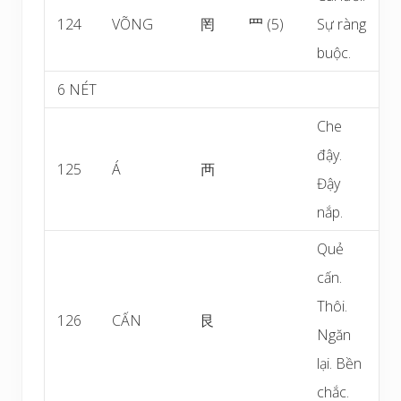
124
VÕNG
罔
罒 (5)
Sự ràng
buộc.
6 NÉT
Che
đậy.
125
Á
襾
Đậy
nắp.
Quẻ
cấn.
Thôi.
126
CẤN
艮
Ngăn
lại. Bền
chắc.