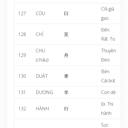
Cối giả
127
CỮU
臼
gạo.
Đến.
128
CHÍ
至
Rất. To.
CHU
Thuyền.
129
舟
(châu)
Đeo.
Bèn.
130
DUẬT
聿
Cái bút.
131
DƯƠNG
羊
Con dê.
Đi. Thi
132
HÀNH
行
hành.
Sọc