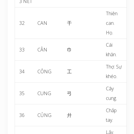
3 NÉT
Thiên
32
CAN
干
can.
Họ.
Cái
33
CÂN
巾
khăn.
Thợ. Sự
34
CÔNG
工
khéo.
Cây
35
CUNG
弓
cung.
Chắp
36
CỦNG
廾
tay.
Lấy.