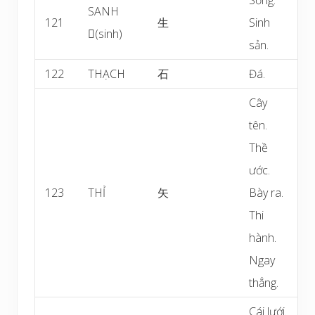
SANH
121
生
Sinh
(sinh)
sản.
122
THẠCH
石
Đá.
Cây
tên.
Thề
ước.
123
THỈ
矢
Bày ra.
Thi
hành.
Ngay
thẳng.
Cái lưới.