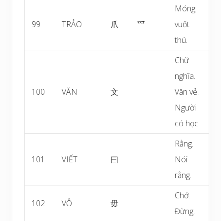
Móng
99
TRẢO
爪
爫
vuốt
thú.
Chữ
nghĩa.
100
VĂN
文
Văn vẻ.
Người
có học.
Rằng.
101
VIẾT
曰
Nói
rằng.
Chớ.
102
VÔ
毋
Đừng.