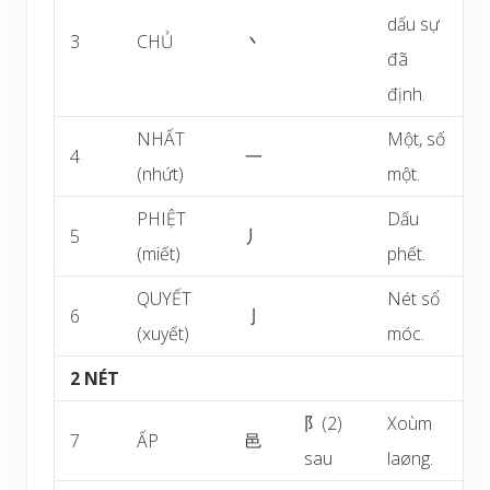
dấu sự
3
CHỦ
丶
đã
định.
NHẤT
Một, số
4
一
(nhứt)
một.
PHIỆT
Dấu
5
丿
(miết)
phết.
QUYẾT
Nét sổ
6
亅
(xuyết)
móc.
2 NÉT
阝(2)
Xoùm
7
ẤP
邑
sau
laøng.