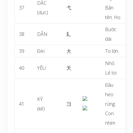
DẶC
37
弋
Bắn
(dực)
tên. Họ.
Bước
38
DẪN
廴
dài.
39
ĐẠI
大
To lớn.
Nhỏ.
40
YÊU
夭
Lẻ loi.
Đầu
heo
KÝ
41
彐
rừng.
(kế)
Con
nhím