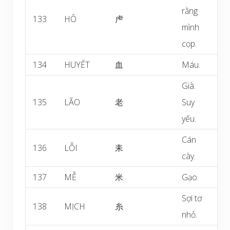
rằng
133
HÔ
虍
mình
cọp.
134
HUYẾT
血
Máu.
Già.
135
LÃO
老
Suy
yếu.
Cán
136
LỖI
耒
cày.
137
MỄ
米
Gạo.
Sợi tơ
138
MỊCH
糸
nhỏ.