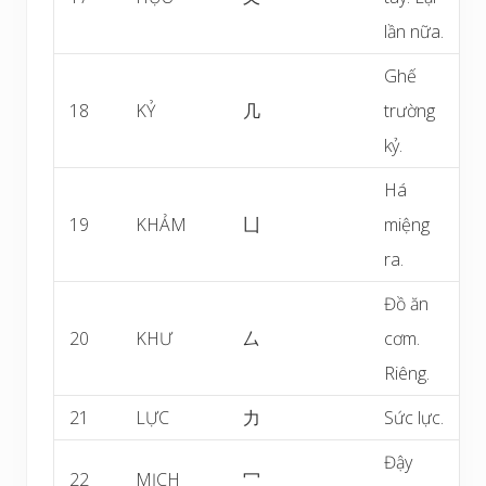
lần nữa.
Ghế
18
KỶ
几
trường
kỷ.
Há
19
KHẢM
凵
miệng
ra.
Đồ ăn
20
KHƯ
厶
cơm.
Riêng.
21
LỰC
力
Sức lực.
Đậy
22
MỊCH
冖