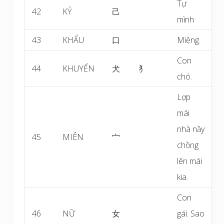
Tự
42
KỶ
己
mình
43
KHẨU
口
Miệng.
Con
44
KHUYỂN
犬
犭
chó.
Lợp
mái
nhà nầy
45
MIÊN
宀
chồng
lên mái
kia.
Con
46
NỮ
女
gái. Sao