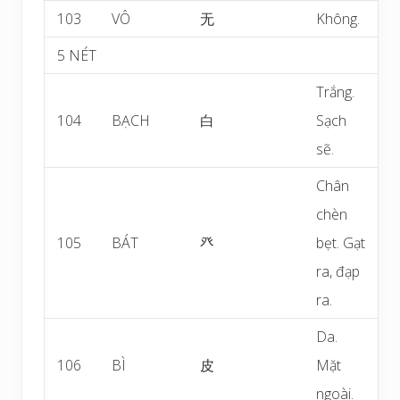
103
VÔ
无
Không.
5 NÉT
Trắng.
104
BẠCH
白
Sạch
sẽ.
Chân
chèn
105
BÁT
癶
bẹt. Gạt
ra, đạp
ra.
Da.
106
BÌ
皮
Mặt
ngoài.