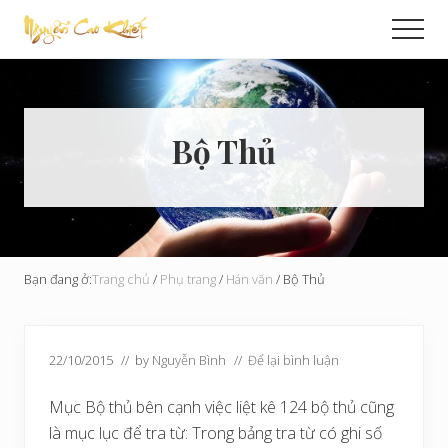
Menu
Skip
Bỏ
Men
to
qua
Cải
main
primary
Tạo
content
sidebar
Hoàn
Cầu
Bộ Thủ
Bạn đang ở:
Trang chủ
/
Phụ trang
/
Hán văn
/
Bộ Thủ
22/10/2015
// by
Nguyễn Bình
//
Để lại bình luận
Mục Bộ thủ bên cạnh việc liệt kê 124 bộ thủ cũng
là mục lục để tra từ: Trong bảng tra từ có ghi số