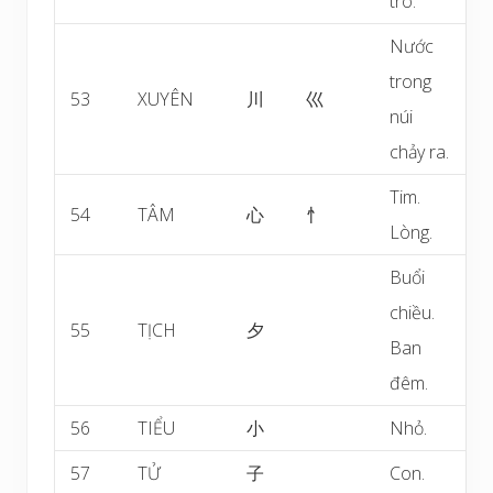
trò.
Nước
trong
53
XUYÊN
川
巛
núi
chảy ra.
Tim.
54
TÂM
心
忄
Lòng.
Buổi
chiều.
55
TỊCH
夕
Ban
đêm.
56
TIỂU
小
Nhỏ.
57
TỬ
子
Con.