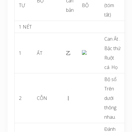
BỘ
căn
TỰ
BỘ
(tóm
bản
tắt)
1 NÉT
Can Ất .
Bậc thứ
1
ẤT
乙
Ruột
cá. Họ
Bộ sổ.
Trên
2
CỖN
丨
dưới
thông
nhau.
Đánh