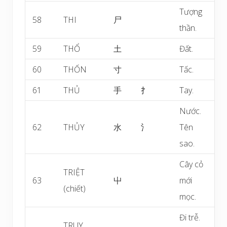
Tượng
58
THI
尸
thần.
59
THỔ
土
Đất.
60
THỐN
寸
Tấc.
61
THỦ
手
扌
Tay.
Nước.
62
THỦY
水
氵
Tên
sao.
Cây cỏ
TRIỆT
63
屮
mới
(chiết)
mọc.
Đi trễ.
TRUY