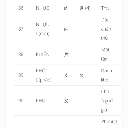
86
NHỤC
肉
月 (4)
Thịt.
Dấu
NHỰU
87
禸
chân
(dữu)
thú.
Một
88
PHIẾN
片
tấm.
PHỘC
Đánh
89
攴
夂
(phác)
khẻ.
Cha.
90
PHỤ
父
Người
già.
Phương