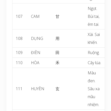
Ngọt.
107
CAM
甘
Bùi tai,
êm tai.
Xài. Sai
108
DỤNG
用
khiến.
109
ĐIỀN
田
Ruộng.
110
HÒA
禾
Cây lúa.
Màu
đen.
111
HUYỀN
玄
Sâu xa
mầu
nhiệm.