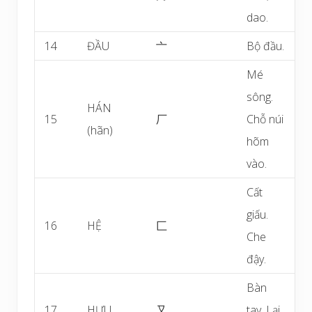
dao.
14
ĐẦU
亠
Bộ đầu.
Mé
sông.
HÁN
15
厂
Chỗ núi
(hãn)
hõm
vào.
Cất
giấu.
16
HỆ
匚
Che
đậy.
Bàn
17
HỰU
又
tay. Lại