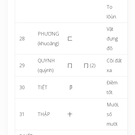
To
lôùn.
Vật
PHƯƠNG
28
匚
đựng
(khuoâng)
đồ.
QUYNH
Cõi đất
29
冂
冂 (2)
(quỳnh)
xa.
Điềm
30
TIẾT
卩
tốt.
Mười,
31
THẬP
十
số
mười.