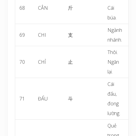
68
CÂN
斤
Cái
búa.
Ngành
69
CHI
支
nhánh.
Thôi.
70
CHỈ
止
Ngăn
lại.
Cái
đấu,
71
ĐẨU
斗
đong
lường.
Quẻ
trong