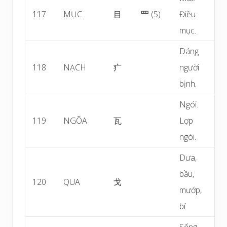
117
MỤC
目
罒 (5)
Điều
mục.
Dáng
118
NẠCH
疒
người
bịnh.
Ngói.
119
NGÕA
瓦
Lợp
ngói.
Dưa,
bầu,
120
QUA
戈
mướp,
bí.
Sống.