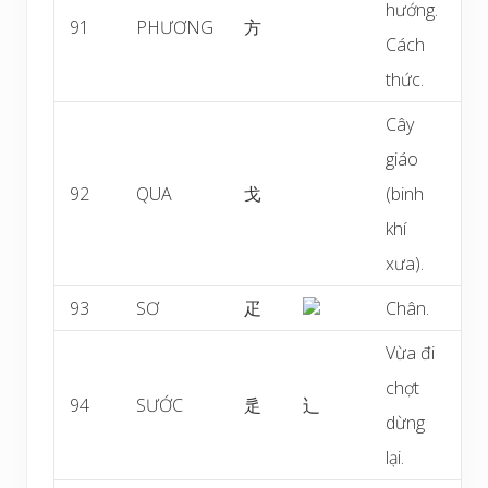
hướng.
91
PHƯƠNG
方
Cách
thức.
Cây
giáo
92
QUA
戈
(binh
khí
xưa).
93
SƠ
疋
Chân.
Vừa đi
chợt
94
SƯỚC
辵
辶
dừng
lại.