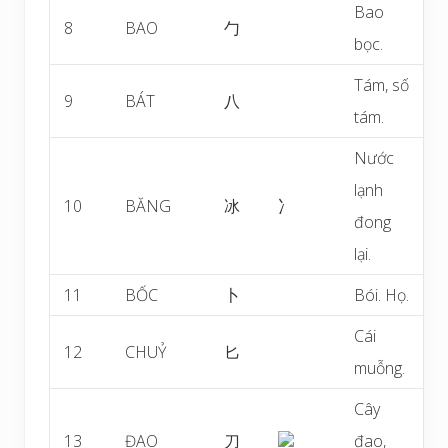
Bao
8
BAO
勹
bọc.
Tám, số
9
BÁT
八
tám.
Nước
lạnh
10
BĂNG
冰
冫
đong
lại.
11
BỐC
卜
Bói. Họ.
Cái
12
CHUỶ
匕
muỗng.
Cây
13
ĐAO
刀
đao,