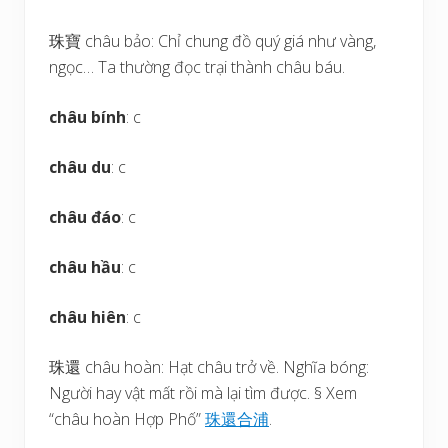
珠寶 châu bảo: Chỉ chung đồ quý giá như vàng,
ngọc… Ta thường đọc trại thành châu báu.
châu bính
: c
châu du
: c
châu đáo
: c
châu hầu
: c
châu hiên
: c
珠還 châu hoàn: Hạt châu trở về. Nghĩa bóng:
Người hay vật mất rồi mà lại tìm được. § Xem
“châu hoàn Hợp Phố”
珠
還
合
浦
.