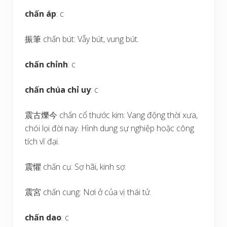
chấn áp
: c
振筆 chấn bút: Vẫy bút, vung bút.
chấn chỉnh
: c
chấn chúa chỉ uy
: c
震古爍今 chấn cổ thước kim: Vang động thời xưa,
chói lọi đời nay. Hình dung sự nghiệp hoặc công
tích vĩ đại.
震懼 chấn cụ: Sợ hãi, kinh sợ.
震宮 chấn cung: Nơi ở của vị thái tử.
chấn dao
: c