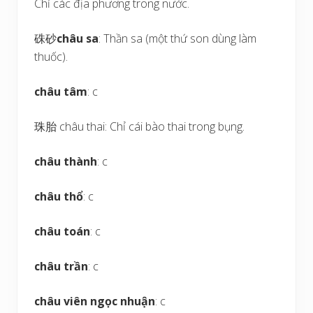
Chỉ các địa phương trong nước.
硃砂
châu sa
: Thần sa (một thứ son dùng làm
thuốc).
châu tâm
: c
珠胎 châu thai: Chỉ cái bào thai trong bụng.
châu thành
: c
châu thổ
: c
châu toán
: c
châu trần
: c
châu viên ngọc nhuận
: c