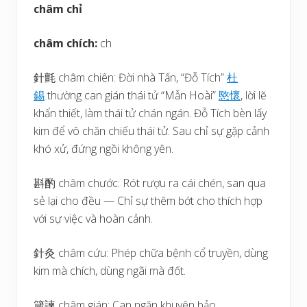
châm chỉ
châm chích:
ch
針氈 châm chiên: Đời nhà Tấn, “Đỗ Tích”
杜
錫
thường can gián thái tử “Mẫn Hoài”
愍
懷
, lời lẽ
khẩn thiết, làm thái tử chán ngán. Đỗ Tích bèn lấy
kim để vô chăn chiếu thái tử. Sau chỉ sự gặp cảnh
khó xử, đứng ngồi không yên.
斟酌 châm chước: Rót rượu ra cái chén, san qua
sẻ lại cho đều — Chỉ sự thêm bớt cho thích hợp
với sự việc và hoàn cảnh.
針灸 châm cứu: Phép chữa bệnh cổ truyền, dùng
kim mà chích, dùng ngãi mà đốt.
箴諫 châm gián: Can ngăn khuyên bảo