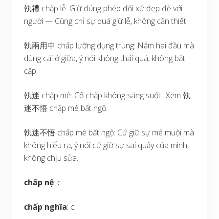
執禮 chấp lễ: Giữ đúng phép đối xử đẹp đẽ với
người — Cũng chỉ sự quá giữ lễ, không cần thiết
執兩用中 chấp lưỡng dụng trung: Nắm hai đầu mà
dùng cái ở giữa, ý nói không thái quá, không bất
cập.
執迷 chấp mê: Cố chấp không sáng suốt.. Xem 執
迷不悟 chấp mê bất ngộ.
執迷不悟 chấp mê bất ngộ: Cứ giữ sự mê muội mà
không hiểu ra, ý nói cứ giữ sự sai quấy của mình,
không chịu sửa.
chấp nệ
: c
chấp nghĩa
: c