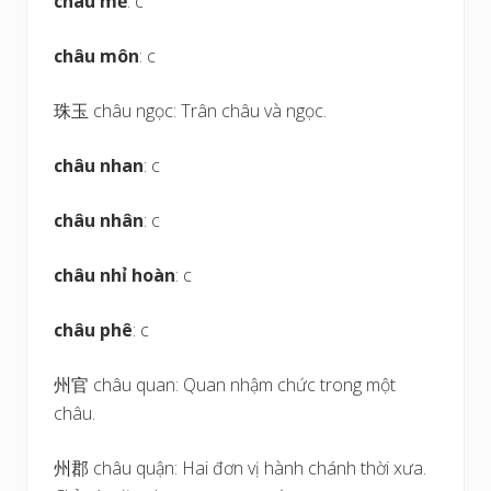
châu mễ
: c
châu môn
: c
珠玉 châu ngọc: Trân châu và ngọc.
châu nhan
: c
châu nhân
: c
châu nhỉ hoàn
: c
châu phê
: c
州官 châu quan: Quan nhậm chức trong một
châu.
州郡 châu quận: Hai đơn vị hành chánh thời xưa.