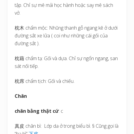
tập. Chỉ sự mê mải học hành hoặc say mê sách
vở.
枕木 chẩm mộc: Nhũng thanh gỗ ngang kê ở dưới
đường sắt xe lửa ( coi như những cái gối của
đường sắt ).
枕藉 chẩm tạ: Gối và dựa. Chỉ sự ngổn ngang, san
sát nối tiếp.
枕席 chẩm tịch: Gối và chiếu.
Chân
chân bằng thật cứ
: c
真皮 chân bì: Lớp da ở trong biểu bì. § Cũng gọi là
“hạ bì”
下
皮
.