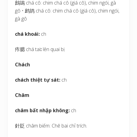
鷓鴣 chá cô: chim chá cô (giá cô), chim ngói, gà
gô • 鹧鸪 chá cô: chim chá cô (giá cô), chim ngói,
gà gô
chá khoái:
ch
痄腮 chá tai
:
lên quai bị
Chách
chách thiệt tự sát:
ch
Châm
châm bất nhập không:
ch
針貶 châm biếm: Chê bai chỉ trích.