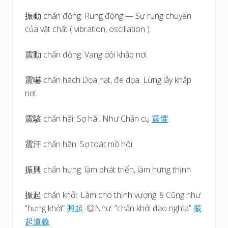
振動 chấn động: Rung động — Sự rung chuyển
của vật chất ( vibration, oscillation ).
震動 chấn động: Vang dội khắp nơi.
震嚇 chấn hách:Dọa nạt, đe dọa. Lừng lẫy khắp
nơi.
震駭 chấn hãi: Sợ hãi. Như Chấn cụ
震
懼
.
震汗 chấn hãn: Sợ toát mồ hôi.
振興 chấn hưng: làm phát triển, làm hưng thịnh
振起 chấn khởi: Làm cho thịnh vượng. § Cũng như
“hưng khởi”
興
起
. ◎Như: “chấn khởi đạo nghĩa”
振
起
道
義
.