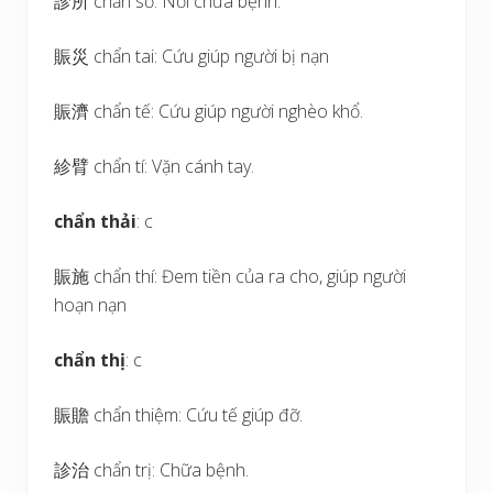
診所 chẩn sở: Nơi chữa bệnh.
賑災 chẩn tai: Cứu giúp người bị nạn
賑濟 chẩn tế: Cứu giúp người nghèo khổ.
紾臂 chẩn tí: Vặn cánh tay.
chẩn thải
: c
賑施 chẩn thí: Đem tiền của ra cho, giúp người
hoạn nạn
chẩn thị
: c
賑贍 chẩn thiệm: Cứu tế giúp đỡ.
診治 chẩn trị: Chữa bệnh.