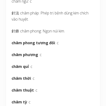
châm ngư: c
針法 châm pháp: Phép trị bệnh dùng kim chích
vào huyệt.
針鋒 châm phong: Ngọn núi kim.
châm phong tương đối
: c
châm phương
: c
châm quỉ
: c
châm thời
: c
châm thuật
: c
châm tỳ
: c