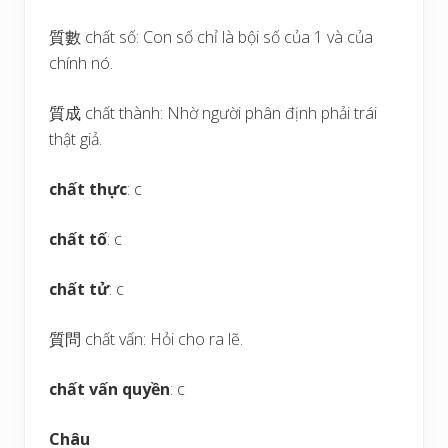
質數 chất số: Con số chỉ là bội số của 1 và của
chính nó.
質成 chất thành: Nhờ người phân định phải trái
thật giả.
chất thực
: c
chất tố
: c
chất tử
: c
質問 chất vấn: Hỏi cho ra lẽ.
chất vấn quyền
: c
Châu