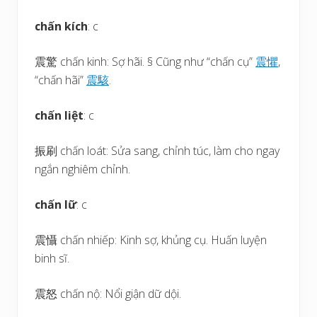
chấn kích
: c
震驚 chấn kinh: Sợ hãi. § Cũng như “chấn cụ”
震
懼
,
“chấn hãi”
震
駭
.
chấn liệt
: c
振刷 chấn loát: Sửa sang, chỉnh túc, làm cho ngay
ngắn nghiêm chỉnh.
chấn lữ
: c
震懾 chấn nhiếp: Kinh sợ, khủng cụ. Huấn luyện
binh sĩ.
震怒 chấn nộ: Nổi giận dữ dội.