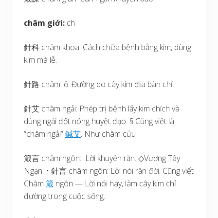
châm giới:
ch
針科 châm khoa: Cách chữa bệnh bằng kim, dùng
kim mà lễ.
針路 châm lộ: Đường do cây kim địa bàn chỉ.
針艾 châm ngải: Phép trị bệnh lấy kim chích và
dùng ngải đốt nóng huyệt đạo. § Cũng viết là
“châm ngải”
鍼
艾
. Như châm cứu
箴言 châm ngôn: Lời khuyên răn. ◇Vương Tây
Ngạn • 針言 châm ngôn: Lời nói răn đời. Cũng viết
Châm
箴
ngôn — Lời nói hay, làm cây kim chỉ
đường trong cuộc sống.