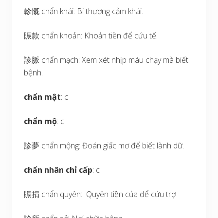
軫慨 chẩn khái: Bi thương cảm khái.
賑款 chẩn khoản: Khoản tiền để cứu tế.
診脈 chẩn mạch: Xem xét nhịp máu chạy mà biết
bệnh.
chẩn mật
: c
chẩn mộ
: c
診夢 chẩn mộng: Đoán giấc mơ để biết lành dữ.
chẩn nhân chỉ cấp
: c
賑捐 chẩn quyên: Quyên tiền của để cứu trợ