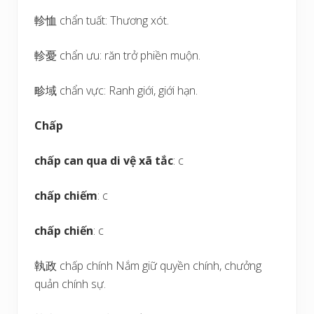
軫恤 chẩn tuất: Thương xót.
軫憂 chẩn ưu: răn trở phiền muộn.
畛域 chẩn vực: Ranh giới, giới hạn.
Chấp
chấp can qua di vệ xã tắc
: c
chấp chiếm
: c
chấp chiến
: c
執政 chấp chính Nắm giữ quyền chính, chưởng
quản chính sự.