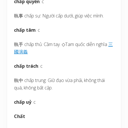
chấp quyền
: c
執事 chấp sự: Người cấp dưới, giúp việc mình.
chấp tâm
: c
執手 chấp thủ: Cầm tay. ◇Tam quốc diễn nghĩa
三
國
演
義
chấp trách
: c
執中 chấp trung: Giữ đạo vừa phải, không thái
quá, không bất cập.
chấp uỷ
: c
Chất