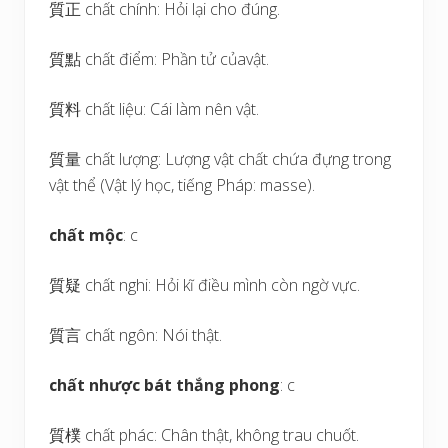
質正 chất chính: Hỏi lại cho đúng.
質點 chất điểm: Phần tử củavật.
質料 chất liệu: Cái làm nên vật.
質量 chất lượng: Lượng vật chất chứa đựng trong
vật thể (Vật lý học, tiếng Pháp: masse).
chất mộc
: c
質疑 chất nghi: Hỏi kĩ điều mình còn ngờ vực.
質言 chất ngôn: Nói thật.
chất nhược bát thắng phong
: c
質樸 chất phác: Chân thật, không trau chuốt.