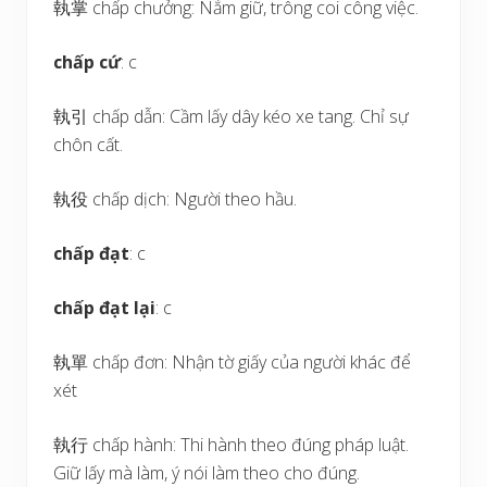
執掌 chấp chưởng: Nắm giữ, trông coi công việc.
chấp cứ
: c
執引 chấp dẫn: Cầm lấy dây kéo xe tang. Chỉ sự
chôn cất.
執役 chấp dịch: Người theo hầu.
chấp đạt
: c
chấp đạt lại
: c
執單 chấp đơn: Nhận tờ giấy của người khác để
xét
執行 chấp hành: Thi hành theo đúng pháp luật.
Giữ lấy mà làm, ý nói làm theo cho đúng.