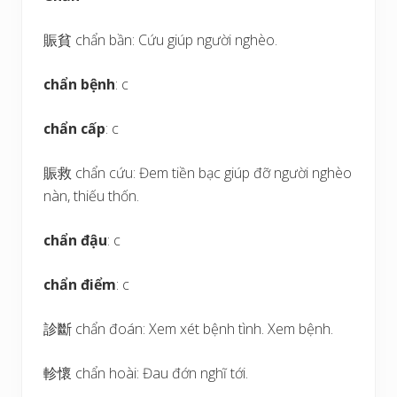
賑貧 chẩn bần: Cứu giúp người nghèo.
chẩn bệnh
: c
chẩn cấp
: c
賑救 chẩn cứu: Đem tiền bạc giúp đỡ người nghèo
nàn, thiếu thốn.
chẩn đậu
: c
chẩn điểm
: c
診斷 chẩn đoán: Xem xét bệnh tình. Xem bệnh.
軫懷 chẩn hoài: Đau đớn nghĩ tới.