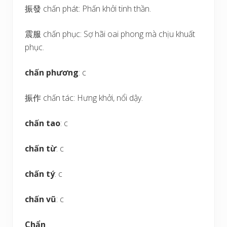
振發 chấn phát: Phấn khởi tinh thần.
震服 chấn phục: Sợ hãi oai phong mà chịu khuất
phục.
chấn phương
: c
振作 chấn tác: Hưng khởi, nổi dậy.
chấn tao
: c
chấn từ
: c
chấn tý
: c
chấn vũ
: c
Chẩn