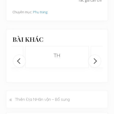
Tác giả cẩn chí
Chuyên mục:
Phụ trang
BÀI KHÁC
TH
«
B
Thiên Địa NHân vận – Bổ sung
à
i