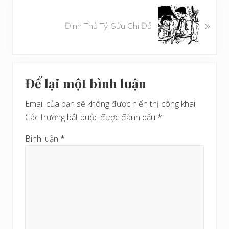
v
B
i
»
à
Đinh Thủ Tý, Sửu Chi Đồ
ế
i
t
v
t
i
r
Reader
ế
ư
Để lại một bình luận
t
Interactions
ớ
s
c
Email của bạn sẽ không được hiển thị công khai.
a
Các trường bắt buộc được đánh dấu
*
u
Bình luận
*