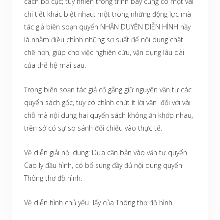
cách bố cục; tuy nhiên trong trình bày cũng có một vài
chi tiết khác biệt nhau; một trong những động lực mà
tác giả biên soạn quyển NHÂN DUYÊN DIỄN HÌNH nầy
là nhằm điều chỉnh những sơ suất để nội dung chặt
chẽ hơn, giúp cho việc nghiên cứu, vận dụng lâu dài
của thế hệ mai sau.
Trong biên soạn tác giả cố gắng giữ nguyên văn tự các
quyển sách gốc, tuy có chỉnh chút ít lời văn đối với vài
chỗ mà nội dung hai quyển sách không ăn khớp nhau,
trên sở có sự so sánh đối chiếu vào thực tế.
Về diễn giải nội dung: Dựa căn bản vào văn tự quyển
Cao ly đầu hình, có bổ sung đầy đủ nội dung quyển
Thông thơ đồ hình.
Về diễn hình chủ yếu lấy của Thông thơ đồ hình.