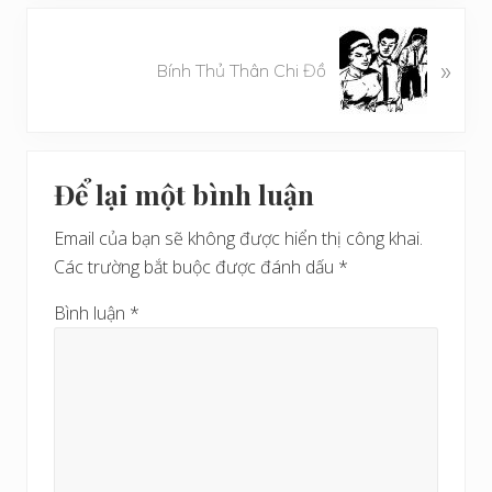
i
ế
B
t
»
à
Bính Thủ Thân Chi Đồ
t
i
r
v
ư
i
Reader
ớ
ế
c
Để lại một bình luận
t
Interactions
s
Email của bạn sẽ không được hiển thị công khai.
a
Các trường bắt buộc được đánh dấu
*
u
Bình luận
*