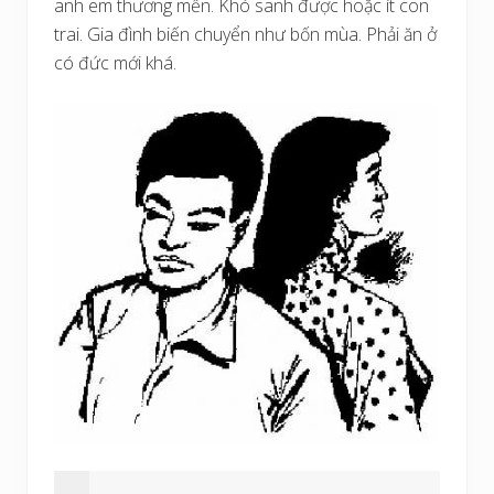
anh em thương mến. Khó sanh được hoặc ít con
trai. Gia đình biến chuyển như bốn mùa. Phải ăn ở
có đức mới khá.