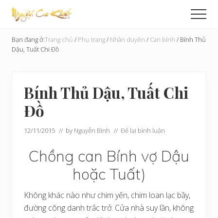
Menu
Skip
Bỏ
Men
to
qua
Cải
main
primary
Tạo
Bạn đang ở:
Trang chủ
/
Phụ trang
/
Nhân duyên
/
Can bính
/
Bính Thủ
content
sidebar
Hoàn
Dậu, Tuất Chi Đồ
Cầu
Bính Thủ Dậu, Tuất Chi
Đồ
12/11/2015
// by
Nguyễn Bình
//
Để lại bình luận
Chồng can Bính vợ Dậu
hoặc Tuất)
Không khác nào như chim yến, chim loan lạc bầy,
đường công danh trắc trở. Cửa nhà suy lần, không