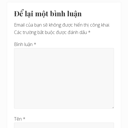
i
Reader
ớ
ế
c
Để lại một bình luận
t
Interactions
s
Email của bạn sẽ không được hiển thị công khai.
a
Các trường bắt buộc được đánh dấu
*
u
Bình luận
*
Tên
*