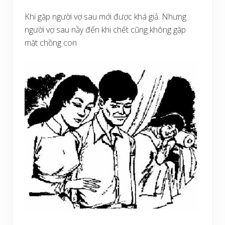
Khi gặp người vợ sau mới được khá giả. Nhưng
người vợ sau nầy đến khi chết cũng không gặp
mặt chồng con