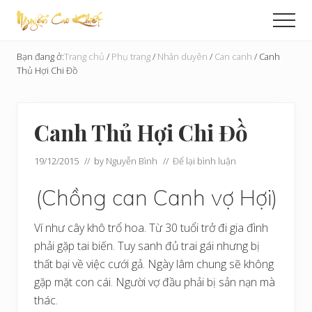
Menu
Skip
Bỏ
Men
to
qua
Cải
main
primary
Tạo
Bạn đang ở:
Trang chủ
/
Phụ trang
/
Nhân duyên
/
Can canh
/
Canh
content
sidebar
Hoàn
Thủ Hợi Chi Đồ
Cầu
Canh Thủ Hợi Chi Đồ
19/12/2015
// by
Nguyễn Bình
//
Để lại bình luận
(Chồng can Canh vợ Hợi)
Ví như cây khô trổ hoa. Từ 30 tuổi trở đi gia đình
phải gặp tai biến. Tuy sanh đủ trai gái nhưng bị
thất bại về việc cưới gả. Ngày lâm chung sẽ không
gặp mặt con cái. Người vợ đầu phải bị sản nạn mà
thác.