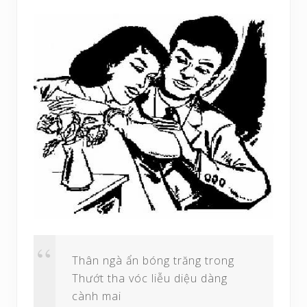
Thân ngà ẩn bóng trăng trong
Thướt tha vóc liễu diệu dàng
cành mai