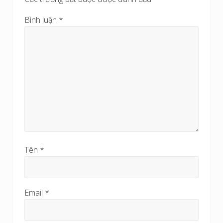
u
Bình luận
*
Tên
*
Email
*