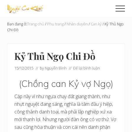
Menu
Skip
Bỏ
Men
to
qua
Cải
main
primary
Tạo
Bạn đang ở:
Trang chủ
/
Phụ trang
/
Nhân duyên
/
Can kỷ
/
Kỷ Thủ Ngọ
content
sidebar
Hoàn
Chi Đồ
Cầu
Kỷ Thủ Ngọ Chi Đồ
15/12/2015
// by
Nguyễn Bình
//
Để lại bình luận
(Chồng can Kỷ vợ Ngọ)
Cặp nầy ví như ngựa chạy đất giang thành, như
nhựt nguyệt đang sáng, nghĩa là tâm đầu ý hiệp,
công thành danh toại, mà phải lập nghiệp xứ xa
mới thạnh lợi. Nhưng người đàn ông có vợ thứ. Vợ
sau cũng hòa thuận và con cái nên danh phận