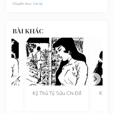
Chuyên mục:
Can kỷ
BÀI KHÁC
hi Đồ
Kỷ Thủ Tý, Sửu Chi Đồ
Kỷ Th