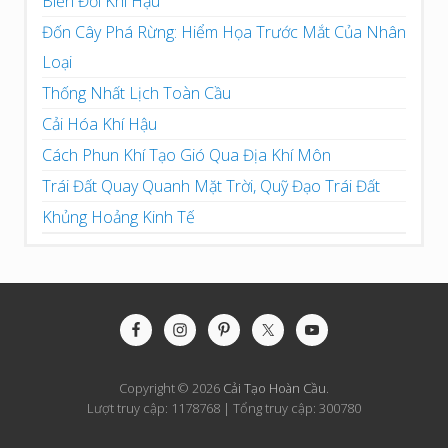
Biến Đổi Khí Hậu
Đốn Cây Phá Rừng: Hiểm Họa Trước Mắt Của Nhân
Loại
Thống Nhất Lịch Toàn Cầu
Cải Hóa Khí Hậu
Cách Phun Khí Tạo Gió Qua Địa Khí Môn
Trái Đất Quay Quanh Mặt Trời, Quỹ Đạo Trái Đất
Khủng Hoảng Kinh Tế
Site
Footer
Copyright © 2026
Cải Tạo Hoàn Cầu
.
Lượt truy cập: 1178768 | Tổng truy cập: 300780