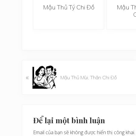
i Chi Đồ
Mậu Thủ Tý Chi Đồ
Mậu Th
B
«
à
Mậu Thủ Mùi, Thân Chi Đồ
i
v
i
ế
Reader
t
Interactions
Để lại một bình luận
t
r
Email của bạn sẽ không được hiển thị công khai.
ư