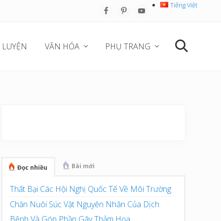
Tiếng Việt
Befo
Hea
 LUYỆN
VĂN HÓA
PHỤ TRANG
Search
Sidebar
chính
Bài mới
Đọc nhiều
Thất Bại Các Hội Nghị Quốc Tế Về Môi Trường
Chăn Nuôi Súc Vật Nguyên Nhân Của Dịch
Bệnh Và Góp Phần Gây Thảm Họa