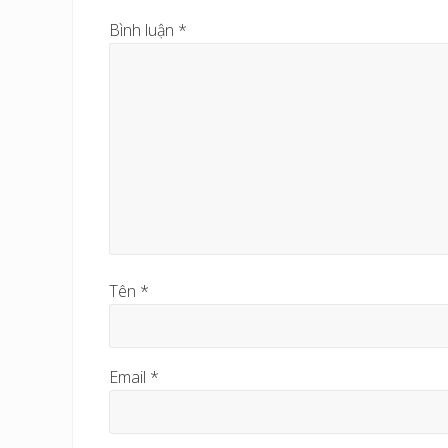
ớ
Bình luận
*
c
Tên
*
Email
*