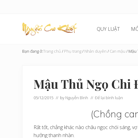
Skip
Skip
Skip
Bỏ
to
to
to
qua
right
main
secondary
primary
header
content
navigation
sidebar
QUY LUẬT
MÔ
navigation
Cải
Tạo
Bạn đang ở:
Trang chủ
/
Phụ trang
/
Nhân duyên
/
Can mậu
/
Mậu 
Hoàn
Cầu
Mậu Thủ Ngọ Chi 
05/12/2015
// by
Nguyễn Bình
//
Để lại bình luận
(Chồng ca
Rất tốt, chẳng khác nào châu ngọc chói sáng, v
hưởng thanh nhàn.