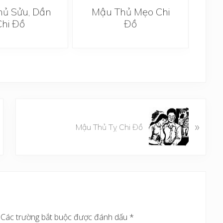
ủ Sửu, Dần
Mậu Thủ Mẹo Chi
Mậ
Chi Đồ
Đồ
B
»
à
Mậu Thủ Tỵ Chi Đồ
i
v
i
ế
t
s
a
Các trường bắt buộc được đánh dấu
*
u