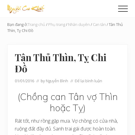
Menu
Skip
Bỏ
Men
to
qua
Cải
main
primary
Tạo
Bạn đang ở:
Trang chủ
/
Phụ trang
/
Nhân duyên
/
Can tân
/
Tân Thủ
content
sidebar
Hoàn
Thìn, Tỵ Chi Đồ
Cầu
Tân Thủ Thìn, Tỵ Chi
Đồ
01/01/2016
// by
Nguyễn Bình
//
Để lại bình luận
(Chồng can Tân vợ Thìn
hoặc Tỵ)
Rát tốt, như rồng gặp mưa. Vợ chồng có cửa nhà,
ruộng đất đầy đủ. Sanh trai gái được hoàn toàn.