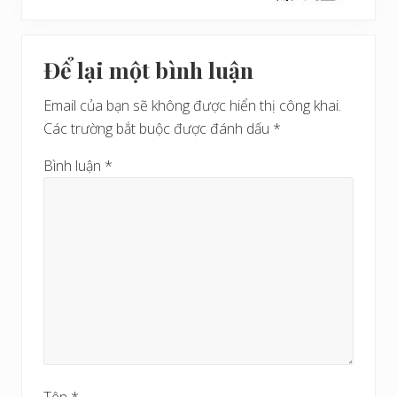
v
ư
i
Reader
ớ
ế
c
Để lại một bình luận
t
Interactions
s
Email của bạn sẽ không được hiển thị công khai.
a
Các trường bắt buộc được đánh dấu
*
u
Bình luận
*
Tên
*