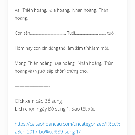
Vái: Thiên hoàng, Địa hoàng, Nhân hoàng, Thần
hoàng.
Con tên…………………………….., Tuổi…………………., ……. tuổi.
Hôm nay con xin động thổ làm (kim tỉnh,làm mộ).
Mong Thiên hoàng, Địa hoàng, Nhân hoàng, Thần
hoàng và (Người sắp chôn) chứng cho.
———————-
Click xem các Bổ sung:
Lịch chọn ngày Bỏ sung 1: Sao tốt xấu:
https://caitaohoancau.com/uncategorized/li%cc%
a3ch-2017-bo%cc%89-sung-1/