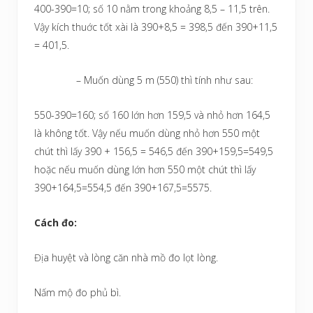
400-390=10; số 10 nằm trong khoảng 8,5 – 11,5 trên.
Vậy kích thuớc tốt xài là 390+8,5 = 398,5 đến 390+11,5
= 401,5.
– Muốn dùng 5 m (550) thì tính như sau:
550-390=160; số 160 lớn hơn 159,5 và nhỏ hơn 164,5
là không tốt. Vậy nếu muốn dùng nhỏ hơn 550 một
chút thì lấy 390 + 156,5 = 546,5 đến 390+159,5=549,5
hoặc nếu muốn dùng lớn hơn 550 một chút thì lấy
390+164,5=554,5 đến 390+167,5=5575.
Cách đo:
Địa huyệt và lòng căn nhà mồ đo lọt lòng.
Nấm mộ đo phủ bì.