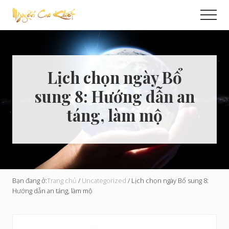
Menu
Skip
Bỏ
Men
to
qua
Cải
main
primary
Tạo
content
sidebar
Hoàn
Cầu
Lịch chọn ngày Bổ
sung 8: Hướng dẫn an
táng, làm mộ
Bạn đang ở:
Trang chủ
/
Uncategorized
/
Lịch chọn ngày Bổ sung 8:
Hướng dẫn an táng, làm mộ