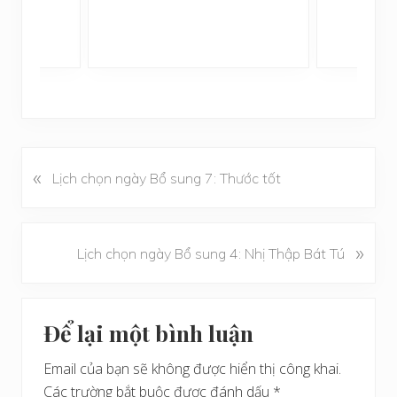
«
B
Lịch chọn ngày Bổ sung 7: Thước tốt
à
i
v
B
»
Lịch chọn ngày Bổ sung 4: Nhị Thập Bát Tú
i
à
ế
i
t
Reader
v
t
Để lại một bình luận
i
Interactions
r
ế
ư
Email của bạn sẽ không được hiển thị công khai.
t
ớ
Các trường bắt buộc được đánh dấu
*
s