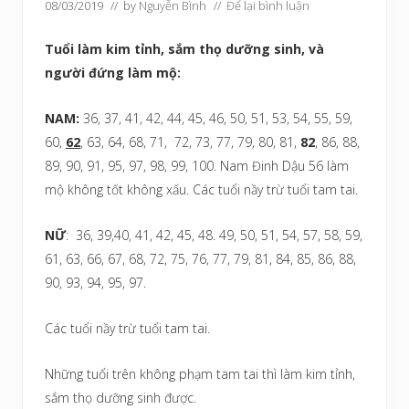
08/03/2019
// by
Nguyễn Bình
//
Để lại bình luận
Tuổi làm kim tỉnh, sắm thọ dưỡng sinh, và
người đứng làm mộ:
NAM:
36, 37, 41, 42, 44, 45, 46, 50, 51, 53, 54, 55, 59,
60,
62
, 63, 64, 68, 71, 72, 73, 77, 79, 80, 81,
82
, 86, 88,
89, 90, 91, 95, 97, 98, 99, 100. Nam Đinh Dậu 56 làm
mộ không tốt không xấu. Các tuổi nầy trừ tuổi tam tai.
NỮ
: 36, 39,40, 41, 42, 45, 48. 49, 50, 51, 54, 57, 58, 59,
61, 63, 66, 67, 68, 72, 75, 76, 77, 79, 81, 84, 85, 86, 88,
90, 93, 94, 95, 97.
Các tuổi nầy trừ tuổi tam tai.
Những tuổi trên không phạm tam tai thì làm kim tỉnh,
sắm thọ dưỡng sinh được.