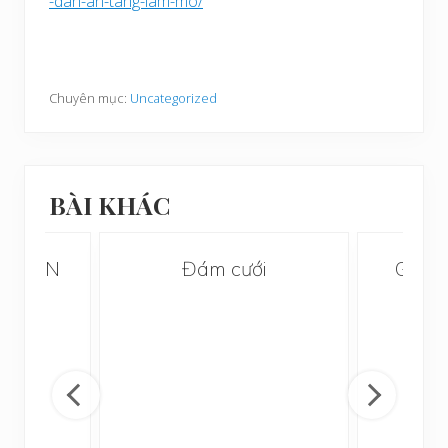
-dan-an-tang-lam-mo/
Chuyên mục:
Uncategorized
BÀI KHÁC
 6: CẤN
Đám cưới
Gia p
ạng