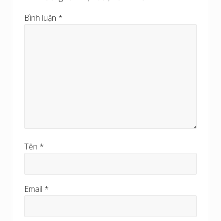
c
a
Bình luận
*
u
Tên
*
Email
*