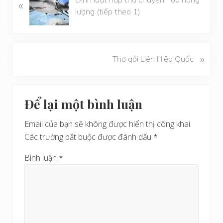
«
à
lượng (tiếp theo 1)
i
v
i
ế
B
»
Thơ gởi Liên Hiệp Quốc
t
à
t
i
r
Reader
v
ư
Để lại một bình luận
i
Interactions
ớ
ế
c
Email của bạn sẽ không được hiển thị công khai.
t
Các trường bắt buộc được đánh dấu
*
s
a
Bình luận
*
u