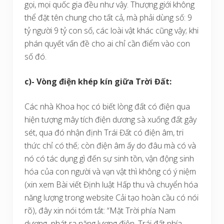
gọi, mọi quốc gia đều như vậy. Thượng giới không
thể đặt tên chung cho tất cả, mà phải dùng số: 9
tỷ người 9 tỷ con số, các loài vật khác cũng vậy; khi
phán quyết vấn đề cho ai chỉ cần điểm vào con
số đó.
c)- Vòng điện khép kín giữa Trời Đất:
Các nhà Khoa học có biết lòng đất có điện qua
hiện tượng mây tích điện dương sà xuống đất gây
sét, qua đó nhận định Trái Đất có điện âm, tri
thức chỉ có thế; còn điện âm ấy do đâu mà có và
nó có tác dụng gì đến sự sinh tồn, vận động sinh
hóa của con người và vạn vật thì không có ý niệm
(xin xem Bài viết Định luật Hấp thu và chuyển hóa
năng lượng trong website Cải tạo hoàn cầu có nói
rõ), đây xin nói tóm tắt: “Mặt Trời phía Nam
dương phát ra năng lượng điện, Trái đất phía