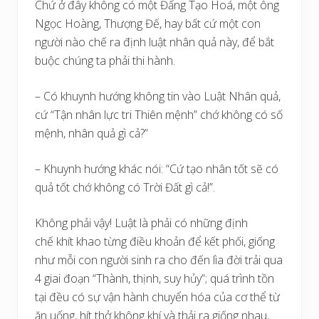
Chứ ở đây không có một Đấng Tạo Hoá, một ông
Ngọc Hoàng, Thượng Đế, hay bất cứ một con
người nào chế ra định luật nhân quả này, để bắt
buộc chúng ta phải thi hành.
– Có khuynh hướng không tin vào Luật Nhân quả,
cứ “Tận nhân lực tri Thiên mệnh” chớ không có số
mệnh, nhân quả gì cả?”
– Khuynh hướng khác nói: “Cứ tạo nhân tốt sẽ có
quả tốt chớ không có Trời Đất gì cả!”.
Không phải vậy! Luật là phải có những định
chế khít khao từng điều khoản để kết phối, giống
như mỗi con người sinh ra cho đến lìa đời trải qua
4 giai đoạn “Thành, thịnh, suy hủy”; quá trình tồn
tại đều có sự vận hành chuyển hóa của cơ thể từ
ăn uống, hít thở không khí và thải ra giống nhau,