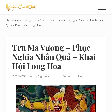
Menu
Skip
Bỏ
Men
to
qua
Cải
main
primary
Tạo
Bạn đang ở:
Trang chủ
/
Chính xã
/
Tru Ma Vương – Phục Nghĩa Nhân
content
sidebar
Hoàn
Quả – Khai Hội Long Hoa
Cầu
Tru Ma Vương – Phục
Nghĩa Nhân Quả – Khai
Hội Long Hoa
27/03/2018
// by
Nguyễn Bình
//
Để lại bình luận