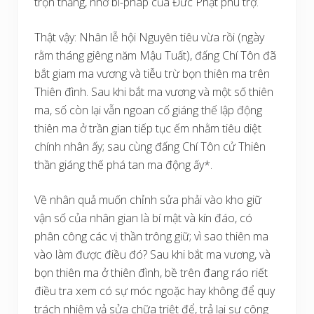
trọn thắng, nhờ bí-pháp của Đức Phật phù trợ.
Thật vậy: Nhân lễ hội Nguyên tiêu vừa rồi (ngày
rằm tháng giêng năm Mậu Tuất), đấng Chí Tôn đã
bắt giam ma vương và tiễu trừ bọn thiên ma trên
Thiên đình. Sau khi bắt ma vương và một số thiên
ma, số còn lại vẫn ngoan cố giáng thế lập động
thiên ma ở trần gian tiếp tục ếm nhằm tiêu diệt
chính nhân ấy; sau cùng đấng Chí Tôn cử Thiên
thần giáng thế phá tan ma động ấy*.
Về nhân quả muốn chỉnh sửa phải vào kho giữ
vận số của nhân gian là bí mật và kín đáo, có
phân công các vị thần trông giữ; vì sao thiên ma
vào làm được điều đó? Sau khi bắt ma vương, và
bọn thiên ma ở thiên đình, bề trên đang ráo riết
điều tra xem có sự móc ngoặc hay không để quy
trách nhiệm vả sửa chữa triệt để, trả lại sự công