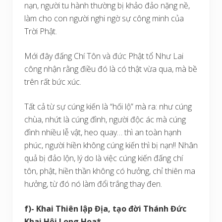
nạn, người tu hành thường bị khảo đảo nặng nề,
làm cho con người nghi ngờ sự công minh của
Trời Phật.
Mới đây đấng Chí Tôn và đức Phật tổ Như Lai
công nhận rằng điều đó là có thật vừa qua, mà bề
trên rất bức xúc.
Tất cả từ sự cúng kiến là “hối lộ” mà ra: như cúng
chùa, nhứt là cúng đình, người độc ác mà cúng
đình nhiều lễ vật, heo quay… thì an toàn hạnh
phúc, người hiền không cúng kiến thì bị nạn!! Nhân
quả bị đảo lộn, lý do là việc cúng kiến đấng chí
tôn, phật, hiền thần không có hưởng, chỉ thiên ma
hưởng, từ đó nó làm đổi trắng thay đen.
f)- Khai Thiên lập Địa, tạo đời Thánh Đức
Khai Hội Long Hoa*