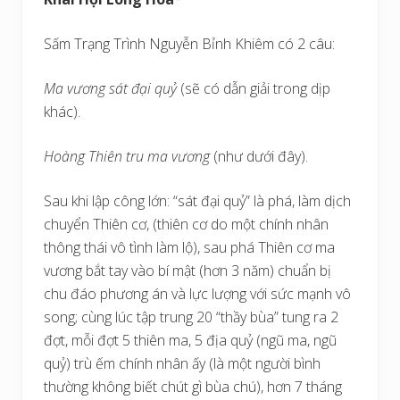
Sấm Trạng Trình Nguyễn Bỉnh Khiêm có 2 câu:
Ma vương sát đại quỷ
(sẽ có dẫn giải trong dịp
khác).
Hoàng Thiên tru ma vương
(như dưới đây).
Sau khi lập công lớn: “sát đại quỷ” là phá, làm dịch
chuyển Thiên cơ, (thiên cơ do một chính nhân
thông thái vô tình làm lộ), sau phá Thiên cơ ma
vương bắt tay vào bí mật (hơn 3 năm) chuẩn bị
chu đáo phương án và lực lượng với sức mạnh vô
song; cùng lúc tập trung 20 “thầy bùa” tung ra 2
đợt, mỗi đợt 5 thiên ma, 5 địa quỷ (ngũ ma, ngũ
quỷ) trù ếm chính nhân ấy (là một người bình
thường không biết chút gì bùa chú), hơn 7 tháng