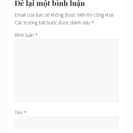
Để lại một bình luận
i
Interactions
r
ế
ư
Email của bạn sẽ không được hiển thị công khai.
t
ớ
Các trường bắt buộc được đánh dấu
*
s
c
a
Bình luận
*
u
Tên
*