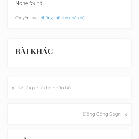
None found
Chuyên mục:
Những chữ khó nhận bộ
BÀI KHÁC
«
B
Những chữ khó nhận bộ
à
i
v
B
»
Đổng Công Soạn
i
à
ế
i
t
Reader
v
t