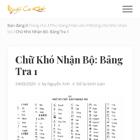
Menu
Skip
Bỏ
Men
to
qua
Cải
main
primary
Tạo
Bạn đang ở:
Trang chủ
/
Phụ trang
/
Hán văn
/
Những chữ khó nhận
content
sidebar
Hoàn
bộ
/
Chữ Khó Nhận Bộ: Bảng Tra 1
Cầu
Chữ Khó Nhận Bộ: Bảng
Tra 1
24/03/2020
// by
Nguyễn Anh
//
Để lại bình luận