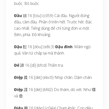
buộc. Bó buộc.
Đầu
頭 16 [tóu] (c059) Cái đầu. Người đứng
đầu, cầm đầu. Phần ở trên hết. Trước hết. Bậc
cao nhất. Tiếng dùng để chỉ từng đơn vị một.
Bên, phía. Độ khoảng.
Đậu
餖 16 [dòu] (e8c3)
Đậu đính
: Mâm ngũ
quả. Văn từ chắp lại mà thành.
Đế
諦 16 [dì] (bfcd) Thẩm tra.
Điệp
蹀 16 [dié] (ebc0) Nhịp chân. Dậm chân.
Điệp
諜 16 [dié] (bfd2) Do thám, dò xét. Như 喋
và 曡.
Điêu
雕 16 [diāo] (c04a) Chạm khắc. Con diều