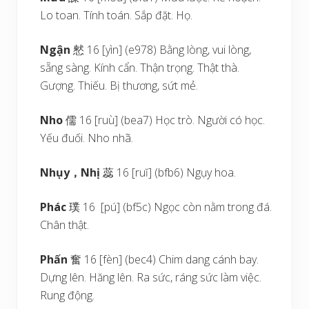
Lo toan. Tính toán. Sắp đặt. Họ.
Ngận
憖 16 [yìn] (e978) Bằng lòng, vui lòng,
sẵng sàng. Kính cẩn. Thận trọng. Thật thà.
Gượng. Thiếu. Bị thương, sứt mẻ.
Nho
儒 16 [ruù] (bea7) Học trò. Người có học.
Yếu đuối. Nho nhã.
Nhụy
，
Nhị
蕊 16 [ruĭ] (bfb6) Ngụy hoa.
Phác
璞 16 [pú] (bf5c) Ngọc còn nằm trong đá.
Chân thật.
Phấn
奮 16 [fèn] (bec4) Chim dang cánh bay.
Dựng lên. Hăng lên. Ra sức, ráng sức làm việc.
Rung động.