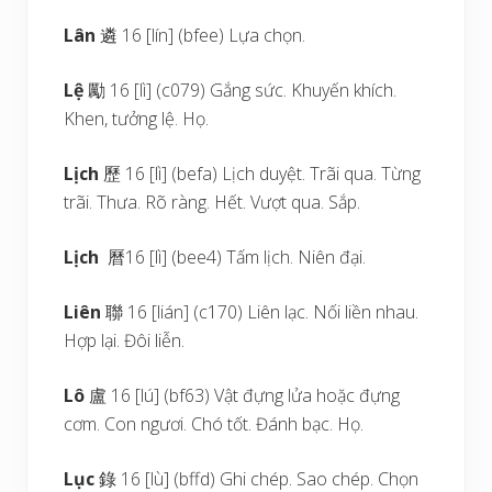
Lân
遴 16 [lín] (bfee) Lựa chọn.
Lệ
勵 16 [lì] (c079) Gắng sức. Khuyến khích.
Khen, tưởng lệ. Họ.
Lịch
歷 16 [lì] (befa) Lịch duyệt. Trãi qua. Từng
trãi. Thưa. Rõ ràng. Hết. Vượt qua. Sắp.
Lịch
曆16 [lì] (bee4) Tấm lịch. Niên đại.
Liên
聯 16 [lián] (c170) Liên lạc. Nối liền nhau.
Hợp lại. Đôi liễn.
Lô
盧 16 [lú] (bf63) Vật đựng lửa hoặc đựng
cơm. Con ngươi. Chó tốt. Đánh bạc. Họ.
Lục
錄 16 [lù] (bffd) Ghi chép. Sao chép. Chọn