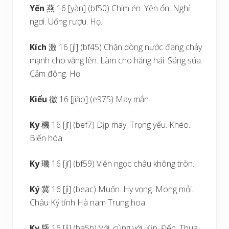
Yến
燕 16 [yàn] (bf50) Chim én. Yên ổn. Nghỉ
ngơi. Uống rượu. Họ.
Kích
激 16 [jì] (bf45) Chận dòng nước đang chảy
mạnh cho văng lên. Làm cho hăng hái. Sáng sủa.
Cảm động. Họ.
Kiểu
徼 16 [jiăo] (e975) May mắn.
Ky
機 16 [jī] (bef7) Dịp may. Trọng yếu. Khéo.
Biến hóa.
Ky
璣 16 [jī] (bf59) Viên ngọc châu không tròn.
Ký
冀 16 [jì] (beac) Muốn. Hy vọng. Mong mỏi.
Châu Ký tỉnh Hà nam Trung hoa.
Kỵ
曁 16 [jì] (ba5b) Với, cùng với. Kịp. Đến. Thua