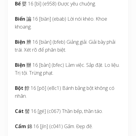
Bế
嬖 16 [bì] (e958) Được yêu chuộng.
Biển
諞 16 [biăn] (ebab) Lời nói khéo. Khoe
khoang.
Biện
辨 16 [biàn] (bfeb) Giảng giải. Giải bày phải
trái. Xét rõ để phân biệt.
Biện
辦 16 [bàn] (bfec) Làm việc. Sắp đặt. Lo liệu.
Trị tội. Trừng phạt.
Bột
餑 16 [pō] (e8c1) Bánh bằng bột không có
nhân.
Cát
髻 16 [gé] (c067) Thần bếp, thần táo.
Cẩm
錦 16 [jĭn] (c041) Gấm. Đẹp đẽ.