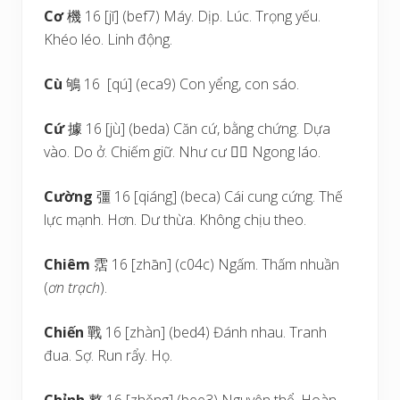
Cơ
機 16 [jī] (bef7) Máy. Dịp. Lúc. Trọng yếu.
Khéo léo. Linh động.
Cù
鴝 16 [qú] (eca9) Con yểng, con sáo.
Cứ
據 16 [jù] (beda) Căn cứ, bằng chứng. Dựa
vào. Do ở. Chiếm giữ. Như cư  Ngong láo.
Cường
彊 16 [qiáng] (beca) Cái cung cứng. Thế
lực mạnh. Hơn. Dư thừa. Không chịu theo.
Chiêm
霑 16 [zhān] (c04c) Ngấm. Thấm nhuần
(
ơn trạch
).
Chiến
戰 16 [zhàn] (bed4) Đánh nhau. Tranh
đua. Sợ. Run rẩy. Họ.