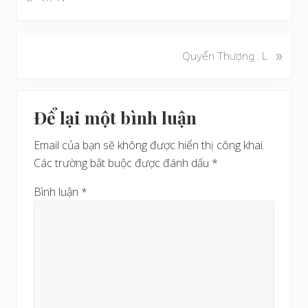
à
i
v
B
»
Quyển Thượng : L
i
à
ế
i
t
Reader
v
t
Để lại một bình luận
i
Interactions
r
ế
ư
Email của bạn sẽ không được hiển thị công khai.
t
ớ
Các trường bắt buộc được đánh dấu
*
s
c
a
Bình luận
*
u