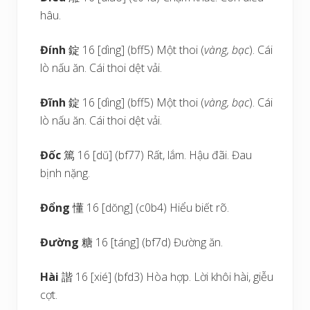
hâu.
Đính
錠 16 [dìng] (bff5) Một thoi (
vàng, bạc
). Cái
lò nấu ăn. Cái thoi dệt vải.
Đĩnh
錠 16 [dìng] (bff5) Một thoi (
vàng, bạc
). Cái
lò nấu ăn. Cái thoi dệt vải.
Đốc
篤 16 [dŭ] (bf77) Rất, lắm. Hậu đãi. Đau
bịnh nặng.
Đổng
懂 16 [dŏng] (c0b4) Hiểu biết rõ.
Đường
糖 16 [táng] (bf7d) Đường ăn.
Hài
諧 16 [xié] (bfd3) Hòa hợp. Lời khôi hài, giễu
cợt.