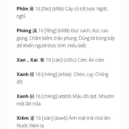
Phồn
蕃 16 [fán] (bfbb) Cây cỏ tốt tươi. Ngớt,
nghỉ.
Phúng
諷 16 [fěng] (bfd8) Đọc sách, đọc cao
giọng. Châm biếm, trào phúng. Dùng lời bóng bẩy
để khiến người thức tỉnh. Hiểu biết.
Xan
，
Xai
餐 16 [cān] (c05c) Cơm. Ăn cơm.
Xanh
橕 16 [chēng] (e9da) Chèo, cạy. Chống
đỡ.
Xanh
赬 16 [chēng] (ebb9) Màu đỏ dợt. Nhuộm
một lần nữa.
Xiêm
暹 16 [xiān] (bee6) Ánh mặt trời chói lên.
Nước Xiêm la.