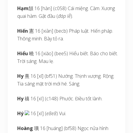
Hạm
頷 16 [hàn] (c058) Cái miệng. Càm. Xương
quai hàm. Gật đầu (
đáp lễ
).
Hiến
憲 16 [xiàn] (becb) Pháp luật. Hiến pháp.
Thông minh. Bày tỏ ra.
Hiểu
曉 16 [xiăo] (bee5) Hiểu biết. Báo cho biết.
Trời sáng. Mau lẹ.
Hy
熹 16 [xī] (bf51) Nướng. Thịnh vượng. Rộng.
Tia sáng mặt trời mới hé. Sáng.
Hy
禧 16 [xĭ] (c148) Phước. Điều tốt lành.
Hý
16 [xĭ] (
e8e8
) Vui.
Hoàng
璜 16 [huáng] (bf58) Ngọc nửa hình