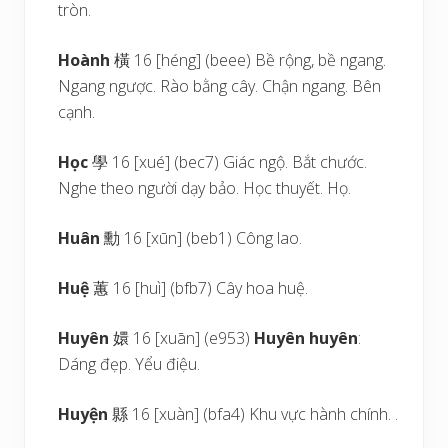
tròn.
Hoành
橫 16 [héng] (beee) Bề rộng, bề ngang.
Ngang ngược. Rào bằng cây. Chận ngang. Bên
cạnh.
Học
學 16 [xué] (bec7) Giác ngộ. Bắt chước.
Nghe theo người dạy bảo. Học thuyết. Họ.
Huân
勳 16 [xūn] (beb1) Công lao.
Huệ
蕙 16 [huì] (bfb7) Cây hoa huệ.
Huyên
嬛 16 [xuān] (e953)
Huyên huyên
:
Dáng đẹp. Yểu điệu.
Huyện
縣 16 [xuàn] (bfa4) Khu vực hành chính. .