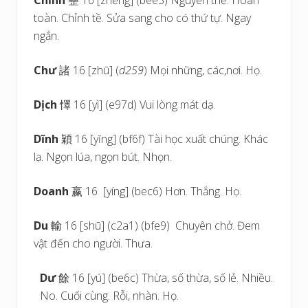
Chỉnh
整 16 [zhěng] (bee3) Nguyên thể. Hoàn
toàn. Chỉnh tề. Sửa sang cho có thứ tự. Ngay
ngắn.
Chư
諸 16 [zhū] (
d259
) Mọi những, các,nơi. Họ.
Dịch
懌 16 [yì] (e97d) Vui lòng mát dạ.
Dĩnh
穎 16 [yĭng] (bf6f) Tài học xuất chúng. Khác
lạ. Ngọn lúa, ngọn bút. Nhọn.
Doanh
嬴 16 [yíng] (bec6) Hơn. Thắng. Họ.
Du
輸 16 [shū] (c2a1) (bfe9) Chuyên chở. Đem
vật đến cho người. Thưa.
Dư
餘 16 [yú] (be6c) Thừa, số thừa, số lẻ. Nhiều.
No. Cuối cùng. Rỗi, nhàn. Họ.