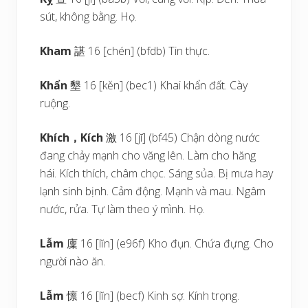
sút, không bằng. Họ.
Kham
諶 16 [chén] (bfdb) Tin thực.
Khẩn
墾 16 [kěn] (bec1) Khai khẩn đất. Cày
ruộng.
Khích
，
Kích
激 16 [jī] (bf45) Chận dòng nước
đang chảy mạnh cho văng lên. Làm cho hăng
hái. Kích thích, châm chọc. Sáng sủa. Bị mưa hay
lạnh sinh bịnh. Cảm động. Mạnh và mau. Ngâm
nước, rửa. Tự làm theo ý mình. Họ.
Lẫm
廩 16 [lĭn] (e96f) Kho đụn. Chứa đựng. Cho
người nào ăn.
Lẫm
懔 16 [lĭn] (becf) Kinh sợ. Kính trọng.