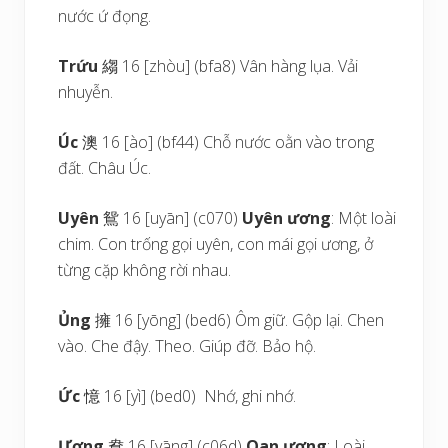
nước ứ đọng.
Trứu
縐 16 [zhòu] (bfa8) Vân hàng lụa. Vải
nhuyễn.
Úc
澳 16 [ào] (bf44) Chỗ nước oằn vào trong
đất. Châu Úc.
Uyên
鴛 16 [uyān] (c070)
Uyên ương
: Một loài
chim. Con trống gọi uyên, con mái gọi ương, ở
từng cặp không rời nhau.
Ủng
擁 16 [yōng] (bed6) Ôm giữ. Gộp lại. Chen
vào. Che đậy. Theo. Giúp đỡ. Bảo hộ.
Ức
憶 16 [yì] (bed0) Nhớ, ghi nhớ.
Ương
鴦 16 [yāng] (c06d)
Oan ương
: Loài