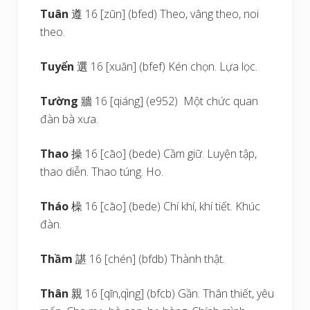
Tuân
遵 16 [zūn] (bfed) Theo, vâng theo, noi
theo.
Tuyển
選 16 [xuăn] (bfef) Kén chọn. Lựa lọc.
Tường
牆 16 [qiáng] (e952) Một chức quan
đàn bà xưa.
Thao
操 16 [cāo] (bede) Cầm giữ. Luyện tập,
thao diễn. Thao túng. Ho.
Tháo
橾 16 [cāo] (bede) Chí khí, khí tiết. Khúc
đàn.
Thầm
諶 16 [chén] (bfdb) Thành thật.
Thân
親 16 [qīn,qìng] (bfcb) Gần. Thân thiết, yêu