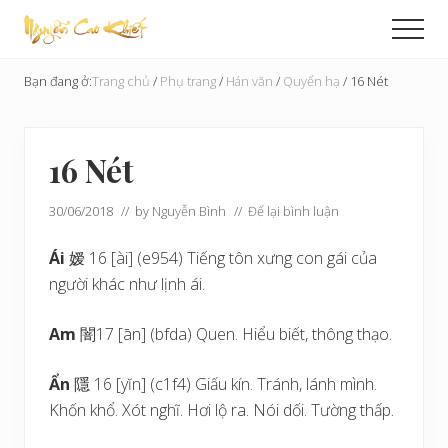
Menu
Skip
Bỏ
Men
to
qua
Cải
main
primary
Tạo
Bạn đang ở:
Trang chủ
/
Phụ trang
/
Hán văn
/
Quyển hạ
/
16 Nét
content
sidebar
Hoàn
Cầu
16 Nét
30/06/2018
// by
Nguyễn Bình
//
Để lại bình luận
Ái
嫒 16 [ài] (e954) Tiếng tôn xưng con gái của
người khác như lịnh ái.
Am
闇17 [ān] (bfda) Quen. Hiểu biết, thông thạo.
Ẩn
隱 16 [yĭn] (c1f4) Giấu kín. Tránh, lánh mình.
Khốn khổ. Xót nghĩ. Hơi lộ ra. Nói dối. Tường thấp.