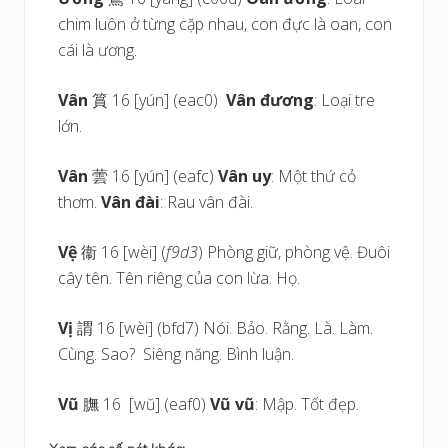
chim luôn ở từng cặp nhau, con đực là oan, con
cái là ương.
Vân
篔 16 [yún] (eac0)
Vân đương
: Loại tre
lớn.
Vân
蕓 16 [yún] (eafc)
Vân uy
: Một thứ cỏ
thơm.
Vân đài
: Rau vân đài.
Vệ
衞 16 [wèi] (
f9d3
) Phòng giữ, phòng vệ. Đuôi
cây tên. Tên riêng của con lừa. Họ.
Vị
謂 16 [wèi] (bfd7) Nói. Bảo. Rằng. Là. Làm.
Cùng. Sao? Siêng năng. Bình luận.
Vũ
膴 16 [wŭ] (eaf0)
Vũ vũ
: Mập. Tốt đẹp.