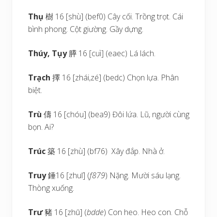
Thụ
樹 16 [shù] (bef0) Cây cối. Trồng trọt. Cái
bình phong. Cột giường. Gầy dựng.
Thúy
,
Tụy
膵 16 [cuì] (eaec) Lá lách.
Trạch
擇 16 [zhái,zé] (bedc) Chọn lựa. Phân
biệt.
Trù
儔 16 [chóu] (bea9) Đôi lứa. Lũ, người cùng
bọn. Ai?
Trúc
築 16 [zhù] (bf76) Xây đắp. Nhà ở.
Truy
錘16 [zhuī] (
f879
) Nặng. Mười sáu lạng.
Thòng xuống.
Trư
豬 16 [zhū] (
bdde
) Con heo. Heo con. Chỗ