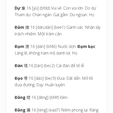
Dự
豫 16 [yù] (bfdd) Vui vẻ. Con voi lớn. Do dự.
Tham dự. Chán ngán. Gạt gẫm. Du ngoạn. Họ.
Đảm
擔 16 [dān,dàn] (bee1) Gánh vác. Nhận lấy
trách nhiệm. Một trăm cân.
Đạm
澹 16 [dàn] (bf46) Nước dợn.
Đạm bạc
:
Lặng lẽ, không ham mộ danh lợi. Họ.
Đàn
壇 16 [tán] (bec2) Cái đàn để tế lễ.
Đạo
導 16 [dăo] (bec9) Đưa. Dắt dẫn. Mở lối
đưa đường. Dạy. Huấn luyện.
Đăng
燈 16 [dēng] (bf4f) Đèn.
Đằng
縢 16 [téng] (ead7) Niêm phong lại. Ràng