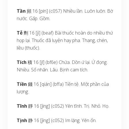
Tần
頻 16 [pín] (c057) Nhiều lần. Luôn luôn. Bờ
nước. Gấp. Gồm.
Tễ
劑 16 [jì] (beaf) Bài thuốc hoàn do nhiều thứ
họp lại. Thuốc đã luyện hay pha. Thang, chén,
liều (thuốc).
Tích
積 16 [jī] (bf6e) Chứa. Dồn ứ lại. Ứ đọng.
Nhiều. Số nhân. Lâu. Bịnh cam tích.
Tiền
錢 16 [qián] (bffa) Tiền tệ. Một phần của
lượng.
Tĩnh
靜 16 [jìng] (c052) Yên tĩnh. Trị. Nhỏ. Họ.
Tịnh
静 16 [jìng] (c052) Im lặng. Yên ổn.