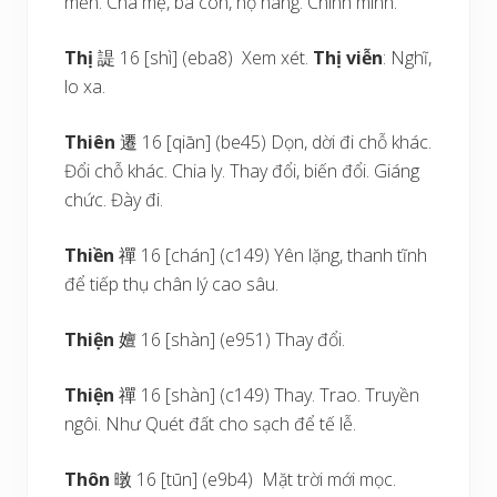
mến. Cha mẹ, bà con, họ hàng. Chính mình.
Thị
諟 16 [shì] (eba8) Xem xét.
Thị viễn
: Nghĩ,
lo xa.
Thiên
遷 16 [qiān] (be45) Dọn, dời đi chỗ khác.
Đổi chỗ khác. Chia ly. Thay đổi, biến đổi. Giáng
chức. Đày đi.
Thiền
禪 16 [chán] (c149) Yên lặng, thanh tĩnh
để tiếp thụ chân lý cao sâu.
Thiện
嬗 16 [shàn] (e951) Thay đổi.
Thiện
禪 16 [shàn] (c149) Thay. Trao. Truyền
ngôi. Như Quét đất cho sạch để tế lễ.
Thôn
暾 16 [tūn] (e9b4) Mặt trời mới mọc.