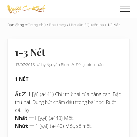
Menu
Skip
Bỏ
Men
to
qua
Cải
main
primary
Tạo
Bạn đang ở:
Trang chủ
/
Phụ trang
/
Hán văn
/
Quyển hạ
/
1-3 Nét
content
sidebar
Hoàn
Cầu
1-3 Nét
13/07/2018
// by
Nguyễn Bình
//
Để lại bình luận
1 NÉT
Ất
乙 1 [yĭ] (a441) Chữ thứ hai của hàng can. Bậc
thứ hai. Dùng bút chấm dấu trong bài học. Ruột
cá. Họ.
Nhất
一
l [y,yī] (a440) Một.
Nhứt
一
1 [y,yī] (a440) Một, số một.