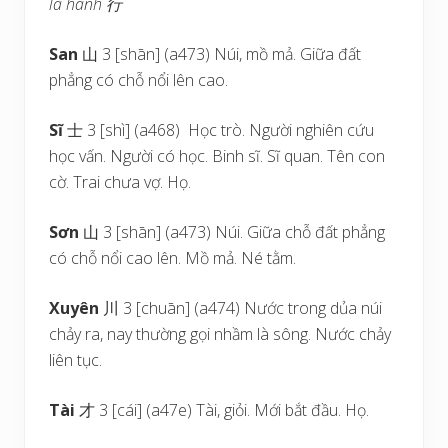
là hành
行
San
山 3 [shān] (a473) Núi, mồ mả. Giữa đất
phẳng có chỗ nổi lên cao.
Sĩ
士 3 [shì] (a468) Học trò. Người nghiên cứu
học vấn. Người có học. Binh sĩ. Sĩ quan. Tên con
cờ. Trai chưa vợ. Họ.
Sơn
山 3 [shān] (a473) Núi. Giữa chỗ đất phẳng
có chỗ nổi cao lên. Mồ mả. Né tằm.
Xuyên
川 3 [chuān] (a474) Nước trong dủa núi
chảy ra, nay thường gọi nhầm là sông. Nước chảy
liên tục.
Tài
才 3 [cái] (a47e) Tài, giỏi. Mới bắt đầu. Họ.