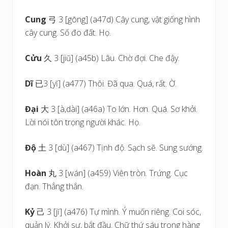
Cung
弓 3 [gōng] (a47d) Cây cung, vật giống hình
cây cung. Số đo đất. Họ.
Cửu
久 3 [jiŭ] (a45b) Lâu. Chờ đợi. Che đậy.
Dĩ
已3 [yĭ] (a477) Thôi. Đã qua. Quá, rất. Ờ.
Đại
大 3 [à,dài] (a46a) To lớn. Hơn. Quá. Sơ khởi.
Lời nói tôn trọng người khác. Họ.
Độ
土 3 [dù] (a467) Tịnh độ. Sạch sẽ. Sung sướng.
Hoàn
丸 3 [wán] (a459) Viên tròn. Trứng. Cục
đạn. Thẳng thắn.
Kỷ
己 3 [jĭ] (a476) Tự mình. Ý muốn riêng. Coi sóc,
quản lý. Khởi sự, bắt đầu. Chữ thứ sáu trong hàng