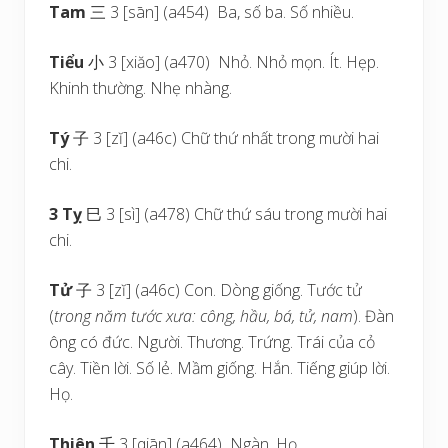
Tam
三 3 [sān] (a454) Ba, số ba. Số nhiều.
Tiểu
小 3 [xiăo] (a470) Nhỏ. Nhỏ mọn. Ít. Hẹp.
Khinh thường. Nhẹ nhàng.
Tý
子 3 [zĭ] (a46c) Chữ thứ nhất trong mười hai
chi.
3 Tỵ
巳 3 [sì] (a478) Chữ thứ sáu trong mười hai
chi.
Tử
子 3 [zĭ] (a46c) Con. Dòng giống. Tước tử
(
trong năm tước xưa: công, hầu, bá, tử, nam
). Đàn
ông có đức. Người. Thương. Trứng. Trái của cỏ
cây. Tiền lời. Số lẻ. Mầm giống. Hắn. Tiếng giúp lời.
Họ.
Thiên
千 3 [qiān] (a464) Ngàn. Họ.