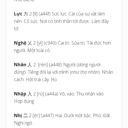
Lực
力 2 [lì] (a44f) Sức lực. Cái của sự vật làm
nên. Cố sức. Nơi có tinh thần tới được. Làm đầy
tớ.
Nghệ
乂 2 [yì] (c940) Cai trị. Sửa trị. Tài đức hơn
người. Một loài cỏ.
Nhân
人 2 [rén] (a448) Người (
dáng người
đứng
). Tiếng đối lại với mình (
như tha nhân
). Nhân
cách. Hột trái cây. Họ.
Nhập
入 2 [rù] (a44a) Vô, vào. Thu nhận vào.
Hợp đúng.
Nhị
二
2 [èr] (a447) Hai. Dưới một bậc. Phó. Đất.
Nghi ngờ.