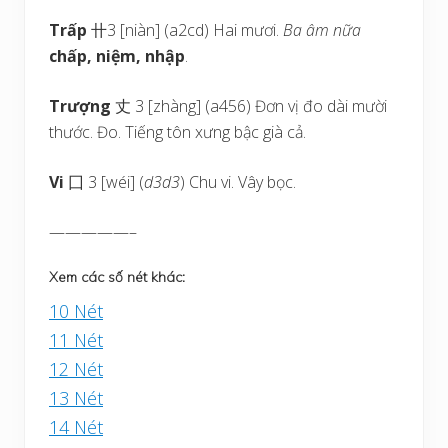
Trấp
卄3 [niàn] (a2cd) Hai mươi.
Ba âm nữa
chấp, niệm, nhập
.
Trượng
丈 3 [zhàng] (a456) Đơn vị đo dài mười
thước. Đo. Tiếng tôn xưng bậc già cả.
Vi
囗 3 [wéi] (
d3d3
) Chu vi. Vây bọc.
—————–
Xem các số nét khác:
10 Nét
11 Nét
12 Nét
13 Nét
14 Nét