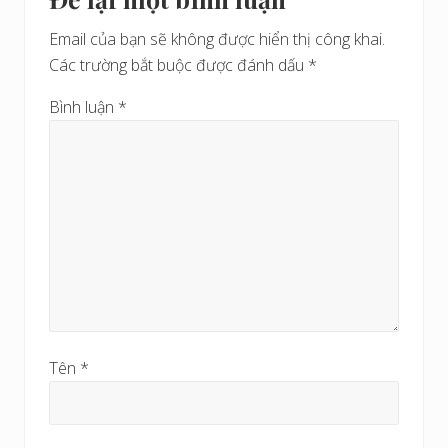
Interactions
r
ế
ư
Email của bạn sẽ không được hiển thị công khai.
t
ớ
Các trường bắt buộc được đánh dấu
*
s
c
a
Bình luận
*
u
Tên
*