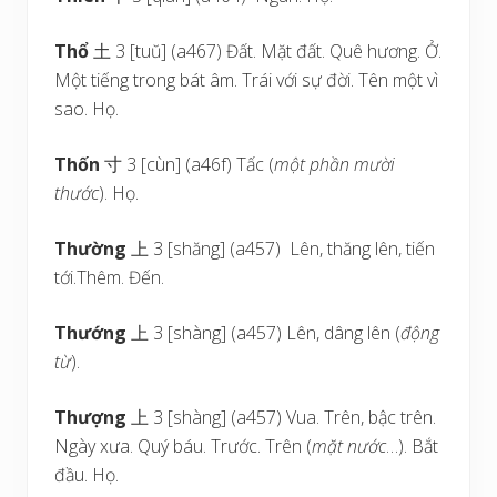
Thổ
土 3 [tuŭ] (a467) Đất. Mặt đất. Quê hương. Ở.
Một tiếng trong bát âm. Trái với sự đời. Tên một vì
sao. Họ.
Thốn
寸 3 [cùn] (a46f) Tấc (
một phần mười
thước
). Họ.
Thường
上 3 [shăng] (a457) Lên, thăng lên, tiến
tới.Thêm. Đến.
Thướng
上 3 [shàng] (a457) Lên, dâng lên (
động
từ
).
Thượng
上 3 [shàng] (a457) Vua. Trên, bậc trên.
Ngày xưa. Quý báu. Trước. Trên (
mặt nước
…). Bắt
đầu. Họ.