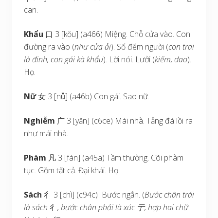
can.
Khẩu
口 3 [kŏu] (a466) Miệng. Chỗ cửa vào. Con
đường ra vào (
như cửa ải
). Số đếm người (
con trai
là đinh, con gái kà khẩu
). Lời nói. Lưởi (
kiếm, dao
).
Họ.
Nữ
女 3 [nǚ] (a46b) Con gái. Sao nữ.
Nghiễm
广 3 [yăn] (c6ce) Mái nhà. Tảng đá lồi ra
như mái nhà.
Phàm
凡 3 [fán] (a45a) Tầm thường. Cõi phàm
tục. Gồm tất cả. Đại khái. Họ.
Sách
彳 3 [chì] (c94c) Bước ngắn. (
Bước chân trái
là sách
彳
, bước chân phải là xúc
亍
, hợp hai chữ