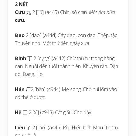
2 NÉT
Cửu
九 2 [jiŭ] (a445) Chín, số chín.
Một âm
nữa
cưu.
Đao
2 [dāo] (a44d) Cây đao, con dao. Thếp, tập.
Thuyền nhỏ. Một thứ tiền ngày xưa.
Đinh
丁 2 [dỵng] (a442) Chữ thứ tư trong hàng
can. Người đến tuổi thành niên. Khuyên răn. Dặn
dò. Đang. Họ.
Hán
厂2 [hăn] (c944) Mé sông. Chỗ núi lõm vào
có thể ở được.
Hệ
匚 2 [xì] (c943) Cất giấu. Che đậy.
Liễu
了 2 [liăo] (a446) Rồi. Hiểu biết. Mau. Trợ từ
như đã, là.