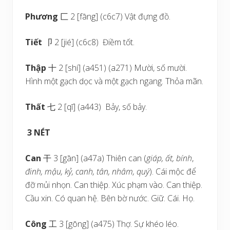
Phương
匚 2 [fāng] (c6c7) Vật đựng đồ.
Tiết
卩 2 [jié] (c6c8) Điềm tốt.
Thập
十 2 [shí] (a451) (a271) Mười, số mười.
Hình một gạch dọc và một gạch ngang. Thỏa mãn.
Thất
七 2 [qī] (a443) Bảy, số bảy.
3 NÉT
Can
干 3 [gān] (a47a) Thiên can (
giáp, ất, bính
,
đinh, mậu, kỷ, canh, tân, nhâm, quý
). Cái mộc để
đỡ mủi nhọn. Can thiệp. Xúc phạm vào. Can thiệp.
Cầu xin. Có quan hệ. Bên bờ nước. Giữ. Cái. Họ.
Công
工 3 [gōng] (a475) Thợ. Sự khéo léo.