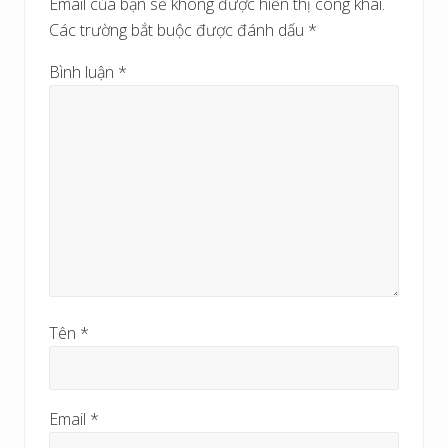
Email của bạn sẽ không được hiển thị công khai.
t
ớ
Các trường bắt buộc được đánh dấu
*
s
c
a
Bình luận
*
u
Tên
*
Email
*