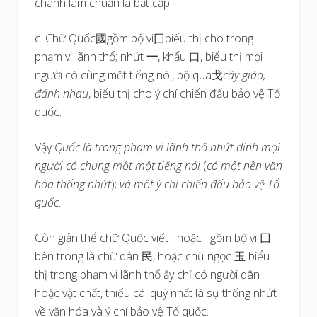
chánh làm chuẩn là bất cập.
c. Chữ Quốc國gồm bộ vi囗biểu thị cho trong
phạm vi lãnh thổ; nhứt
一
, khẩu 口, biểu thị mọi
người có cùng một tiếng nói, bộ qua戈
cây giáo,
đánh nhau
, biểu thị cho ý chí chiến đấu bảo vệ Tổ
quốc.
Vậy
Quốc là trong phạm vi lãnh thổ nhứt định mọi
người có chung một một tiếng nói
(
có một nền văn
hóa thống nhứt
);
và một ý chí chiến đấu bảo vệ Tổ
quốc
.
Còn giản thể chữ Quốc viết hoặc gồm bộ vi 囗,
bên trong là chữ dân 民, hoặc chữ ngọc 玉 biểu
thị trong phạm vi lãnh thổ ấy chỉ có người dân
hoặc vật chất, thiếu cái quý nhất là sự thống nhứt
về văn hóa và ý chí bảo vệ Tổ quốc.