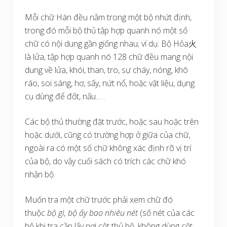
Mỗi chữ Hán đều nằm trong một bộ nhứt định,
trong đó mỗi bộ thủ tập hợp quanh nó một số
chữ có nội dung gần giống nhau; ví dụ: Bộ Hỏa火
là lửa, tập hợp quanh nó 128 chữ đều mang nội
dung về lửa, khói, than, tro, sự cháy, nóng, khô
ráo, soi sáng, hơ, sấy, nứt nổ, hoặc vật liệu, dụng
cụ dùng để đốt, nấu… .
Các bộ thủ thường đặt trước, hoặc sau hoặc trên
hoặc dưới, cũng có trường hợp ở giữa của chữ,
ngoài ra có một số chữ không xác định rõ vị trí
của bộ, do vậy cuối sách có trích các chữ khó
nhận bộ.
Muốn tra một chữ trước phải xem chữ đó
thuộc
bộ gì, bộ ấy bao nhiêu nét
(số nét của các
bộ khi tra cần lấy nơi cột thủ bộ, không dùng cột