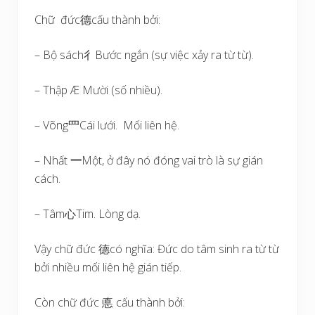
Chữ đức德cấu thành bởi:
– Bộ sách彳Bước ngắn (sự việc xảy ra từ từ).
– Thập Æ Mười (số nhiều).
– Võng罒Cái lưới. Mối liên hệ.
– Nhất
一
Một, ở đây nó đóng vai trò là sự gián
cách.
– Tâm心Tim. Lòng dạ.
Vậy chữ đức 德có nghĩa: Đức do tâm sinh ra từ từ
bởi nhiều mối liên hệ gián tiếp.
Còn chữ đức 悳 cấu thành bởi: