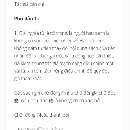
Tác giả cẩn chí
Phụ dẫn 1 :
1. Giải nghĩa từ là tối trọng, là người hậu sanh lại
không có vốn hiểu biết nhiều về Hán văn nên
không dám tự tiện thay đổi nội dung sách của tiền
nhân để lại; nhưng trước vài trường hợp cần thiết,
đã kiểm chứng tác giả mạnh dạng điều chỉnh một
vài từ, xin tóm tắt những điều chỉnh để quý đọc
giả tham khảo:
Các sách ghi chữ đồng仝như chữ đồng同chữ đức
悳 như chữ đức 德 là không chính xác; bởi:
Chữ đồng 同cấu thành bởi:
– Bộ Quynh冂Cõi đất xa.