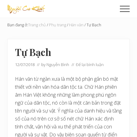
Menu
Skip
Bỏ
Men
to
qua
Cải
main
primary
Tạo
Bạn đang ở:
Trang chủ
/
Phụ trang
/
Hán văn
/
Tự Bạch
content
sidebar
Hoàn
Cầu
Tự Bạch
12/07/2018
// by
Nguyễn Bình
//
Để lại bình luận
Hán văn từ ngàn xưa là một bộ phận gắn bó mật
thiết với nền văn hóa dân tộc ta. Chữ Hán phiên
âm Hán Việt không những làm phong phú ngôn
ngữ của dân tộc, nó còn là một căn bản trong đặt
tên người và sự vật. Ý nghĩa của danh hiệu và tầng
số của nó trên cơ sở số nét chữ Hán xác định
tính chất, vận hội và xu thế phát triển của con
người và sự vật. Do vậy biên soạn quyển từ điển