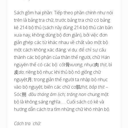
Sách gồm hai phần: Tiếp theo phần chính như nói
trên là bảng tra chữ, trước bảng tra chữ có bảng
kê 214 bộ thủ (sách nầy dùng 214 bộ thủ căn bản
xưa nay, không dùng bộ đơn giản), bởi việc đơn
giản ghép các từ khác nhau về chất vào một bộ
một cách không xác đáng; ví dụ: để chỉ sự cấu
thành các bộ phận của thân thể người, chữ Hán
nguyên thể có các bộ: cốt骨
xương
, nhục肉
thịt
, bì
皮
da
; riêng bộ nhục khi thủ bộ nó giống chữ
nguyệt月; trong giản thể người ta nhập bộ nhục
vào bộ nguyệt; biến các chữ cơ肌
thịt, bắp thịt
–
Sóc朔
đầu tháng âm lịch;
trăng non
chung một
bộ là không sáng nghĩa… . Cuối sách có kê và
hướng dẫn cách tra tìm những chữ khó nhận bộ.
Cách tra chữ: