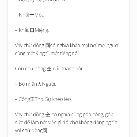
– Nhất
一
Một.
– Khẩu口Miệng.
Vậy chữ đồng 同có nghĩa khắp mọi nơi mọi người
cùng một ý nghĩ, một tiếng nói.
Còn chữ đồng 仝 cấu thành bởi:
– Bộ nhân人Người.
– Công工Thợ. Sự khéo léo.
Vậy chữ đồng 仝 có nghĩa cùng góp công, góp
sức để làm nột việc gì đó chớ không đồng nghĩa
với chữ đồng同.