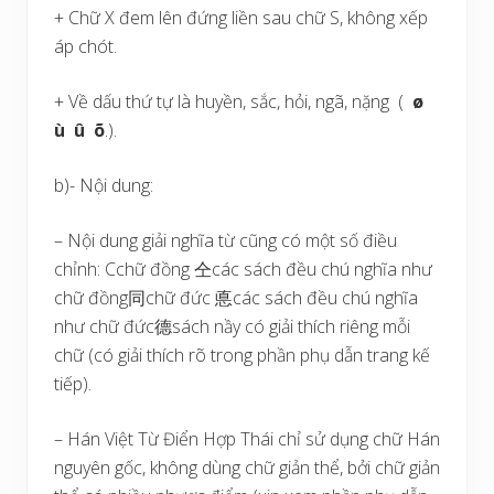
+ Chữ X đem lên đứng liền sau chữ S, không xếp
áp chót.
+ Về dấu thứ tự là huyền, sắc, hỏi, ngã, nặng (
ø
ù û õ
.).
b)- Nội dung:
– Nội dung giải nghĩa từ cũng có một số điều
chỉnh: Cchữ đồng 仝các sách đều chú nghĩa như
chữ đồng同chữ đức 悳các sách đều chú nghĩa
như chữ đức德sách nầy có giải thích riêng mỗi
chữ (có giải thích rõ trong phần phụ dẫn trang kế
tiếp).
– Hán Việt Từ Điển Hợp Thái chỉ sử dụng chữ Hán
nguyên gốc, không dùng chữ giản thể, bởi chữ giản