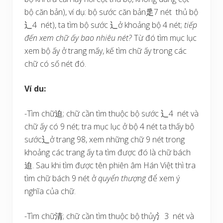
bộ căn bản), ví dụ: bộ sước căn bản辵7 nét thủ bộ
辶4 nét), ta tìm bộ sước 辶ở khoảng bộ 4 nét;
tiếp
đến xem chữ ấy bao nhiêu nét?
Từ đó tìm mục lục
xem bộ ấy ở trang mấy, kế tìm chữ ấy trong các
chữ có số nét đó.
Ví du:
-Tìm chữ迫; chữ cần tìm thuộc bộ sước 辶4 nét và
chữ ấy có 9 nét; tra mục lục ở bộ 4 nét ta thấy bộ
sước辶ở trang 98, xem những chữ 9 nét trong
khoảng các trang ấy ta tìm được đó là chữ bách
迫. Sau khi tìm được tên phiên âm Hán Việt thì tra
tìm chữ bách 9 nét ở
quyển thượng
để xem ý
nghĩa của chữ.
-Tìm chữ清; chữ cần tìm thuộc bộ thủy氵3 nét và