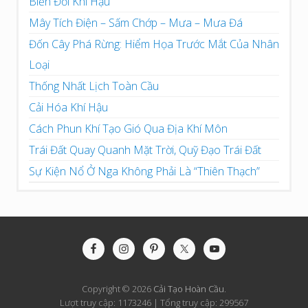
Biến Đổi Khí Hậu
Mây Tích Điện – Sấm Chớp – Mưa – Mưa Đá
Đốn Cây Phá Rừng: Hiểm Họa Trước Mắt Của Nhân
Loại
Thống Nhất Lịch Toàn Cầu
Cải Hóa Khí Hậu
Cách Phun Khí Tạo Gió Qua Địa Khí Môn
Trái Đất Quay Quanh Mặt Trời, Quỹ Đạo Trái Đất
Sự Kiện Nổ Ở Nga Không Phải Là “Thiên Thạch”
Site
Footer
Copyright © 2026
Cải Tạo Hoàn Cầu
.
Lượt truy cập: 1173246 | Tổng truy cập: 299567