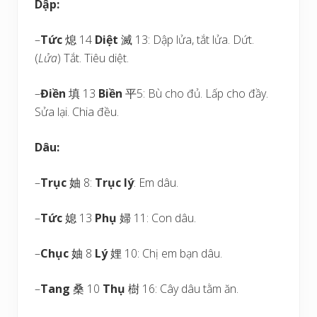
Dập:
–
Tức
熄 14
Diệt
滅 13: Dập lửa, tắt lửa. Dứt.
(
Lửa
) Tắt. Tiêu diệt.
–
Điền
填 13
Biền
平5: Bù cho đủ. Lấp cho đầy.
Sửa lại. Chia đều.
Dâu:
–
Trục
妯 8:
Trục lý
: Em dâu.
–
Tức
媳 13
Phụ
婦 11: Con dâu.
–
Chục
妯 8
Lý
娌 10: Chị em bạn dâu.
–
Tang
桑 10
Thụ
樹 16: Cây dâu tằm ăn.