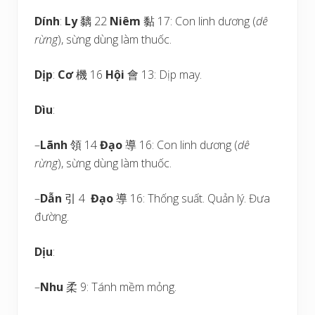
Dính
:
Ly
黐 22
Niêm
黏 17: Con linh dương (
dê
rừng
), sừng dùng làm thuốc.
Dịp
:
Cơ
機 16
Hội
會 13: Dịp may.
Dìu
:
–
Lãnh
領 14
Đạo
導 16: Con linh dương (
dê
rừng
), sừng dùng làm thuốc.
–
Dẫn
引 4
Đạo
導 16: Thống suất. Quản lý. Đưa
đường.
Dịu
:
–
Nhu
柔 9: Tánh mềm mỏng.