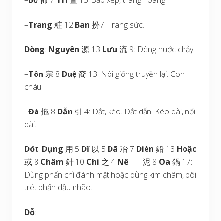
–
Bố
佈 7
Trí
置 13: Sắp xếp, trang hoàng.
–
Trang
粧 12
Ban
扮7: Trang sức
.
Dòng
:
Nguyên
源 13
Lưu
流 9: Dòng nuớc chảy
.
–
Tôn
宗 8
Duệ
裔 13: Nòi giống truyền lại. Con
cháu.
–
Đà
拖 8
Dẫn
引 4: Dắt, kéo. Dắt dẫn. Kéo dài, nối
dài.
Dót
:
Dụng
用 5
Dĩ
以 5
Dã
冶 7
Diên
鉛 13
Hoặc
或 8
Châm
針 10
Chi
之 4
Nê
泥 8
Oa
鍋 17:
Dùng phấn chì đánh mặt hoặc dùng kim châm, bôi
trét phấn dầu nhão.
Dỗ
: