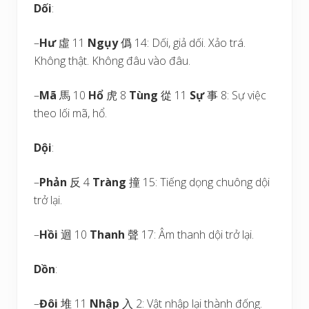
Dối
:
–
Hư
虛 11
Ngụy
僞 14: Dối, giả dối. Xảo trá.
Không thật. Không đâu vào đâu.
–
Mã
馬 10
H
ổ
虎 8
Tùng
從 11
Sự
事 8: Sự việc
theo lối mã, hổ.
Dội
:
–
Phản
反 4
Tràng
撞 15: Tiếng dọng chuông dội
trở lại.
–
Hồi
迴 10
Thanh
聲 17: Âm thanh dội trở lại.
Dồn
:
–
Đôi
堆 11
Nhập
入 2: Vật nhập lại thành đống.