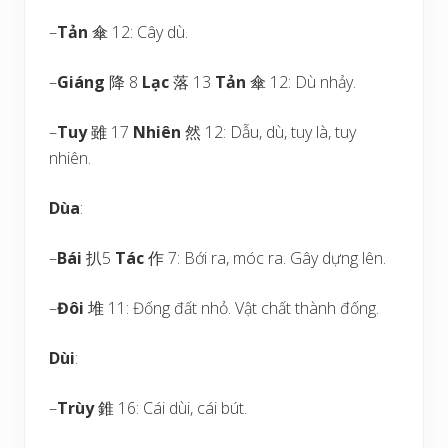
–
Tản
傘 12: Cây dù.
–
Giáng
降 8
Lạc
落 13
Tản
傘 12: Dù nhảy.
–
Tuy
雖 17
Nhiên
然 12: Dẫu, dù, tuy là, tuy
nhiên.
Dùa
:
–
Bái
扒5
Tác
作 7: Bới ra, móc ra. Gây dựng lên.
–
Đôi
堆 11: Đống đất nhỏ. Vật chất thành đống.
Dùi
:
–
Trùy
錐 16: Cái dùi, cái bút.