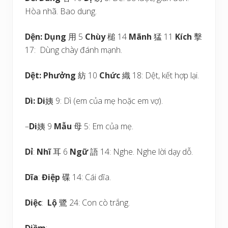
Hòa nhã. Bao dung.
Dện:
Dụng
用 5
Chùy
槌 14
Mãnh
猛 11
Kích
擊
17: Dùng chày đánh mạnh.
Dệt:
Phưởng
紡 10
Chức
織 18: Dệt, kết hợp lại.
Dì:
Di
姨 9: Dì (em của mẹ hoặc em vợ).
–
Di
姨 9
Mẫu
母 5: Em của mẹ.
Dỉ
:
Nhĩ
耳 6
Ngữ
語 14: Nghe. Nghe lời dạy dỗ.
Dĩa
:
Điệp
碟 14: Cái dĩa.
Diệc
:
Lộ
鷺 24: Con cò trắng.