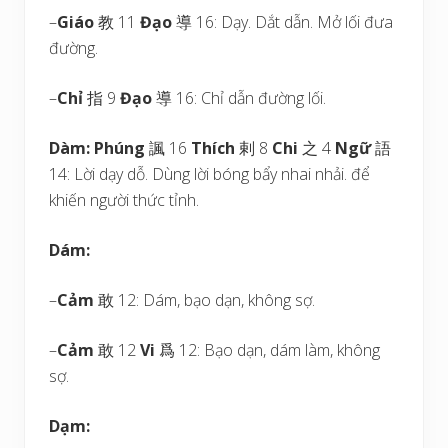
–
Giáo
教 11
Đạo
導 16: Dạy. Dắt dẫn. Mở lối đưa
đường.
–
Chỉ
指 9
Đạo
導 16: Chỉ dẫn đường lối.
Dàm:
Phúng
諷 16
Thích
剌 8
Chi
之 4
Ngữ
語
14: Lời dạy dỗ. Dùng lời bóng bẩy nhai nhải. để
khiến người thức tỉnh.
Dám:
–
Cảm
敢 12: Dám, bạo dạn, không sợ.
–
Cảm
敢 12
Vi
爲 12: Bạo dạn, dám làm, không
sợ.
Dạm: