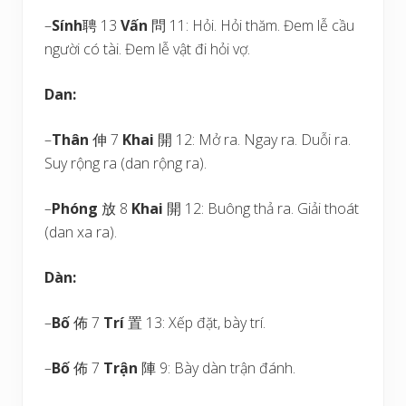
–
Sính
聘 13
Vấn
問 11: Hỏi. Hỏi thăm. Đem lễ cầu
người có tài. Đem lễ vật đi hỏi vợ.
Dan:
–
Thân
伸 7
Khai
開 12: Mở ra. Ngay ra. Duỗi ra.
Suy rộng ra (dan rộng ra).
–
Phóng
放 8
Khai
開 12: Buông thả ra. Giải thoát
(dan xa ra).
Dàn:
–
Bố
佈 7
Trí
置 13: Xếp đặt, bày trí.
–
Bố
佈 7
Trận
陣 9: Bày dàn trận đánh.