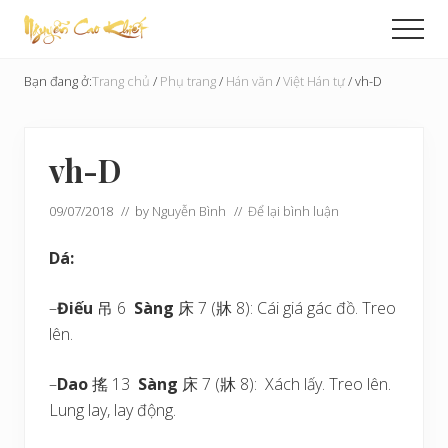
Menu
Skip
Bỏ
Men
to
qua
Cải
main
primary
Tạo
Bạn đang ở:
Trang chủ
/
Phụ trang
/
Hán văn
/
Việt Hán tự
/
vh-D
content
sidebar
Hoàn
Cầu
vh-D
09/07/2018
// by
Nguyễn Bình
//
Để lại bình luận
Dá:
–
Điếu
吊 6
Sàng
床 7 (牀 8): Cái giá gác đồ. Treo
lên.
–
Dao
搖 13
Sàng
床 7 (牀 8): Xách lấy. Treo lên.
Lung lay, lay động.