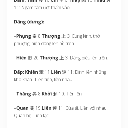
Dầm:
Tẩm
浸 10
Chí
至 6
Thấp
隰 16
Thấu
透
11: Ngâm tẩm ướt thấm vào.
Dâng (dưng):
–
Phụng
奉 8
Thượng
上 3: Cung kính, thờ
phượng, hiến dâng lên bề trên.
–
Hiến
獻 20
Thượng
上 3: Dâng biếu lên trên.
Dấp:
Khiên
牽 11
Liên
連 11: Dính liền những
khó khăn.. Liên tiếp, liền nhau.
–
Thăng
昇 8
Khởi
起 10: Tiến lên.
–
Quan
關 19
Liên
連 11: Cửa ải. Liền với nhau.
Quan hệ. Liên lạc.