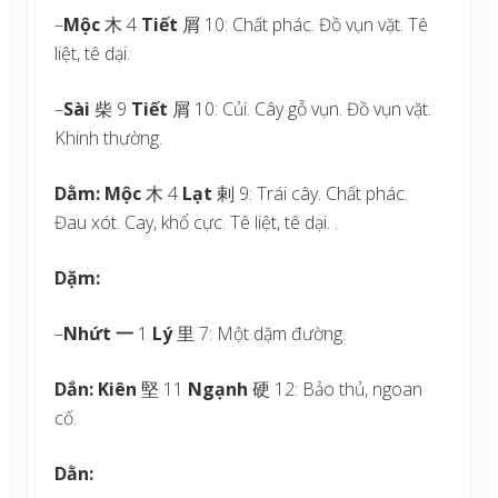
–
Mộc
木 4
Tiết
屑 10: Chất phác. Đồ vụn vặt. Tê
liệt, tê dại.
–
Sài
柴 9
Tiết
屑 10: Củi. Cây gỗ vụn. Đồ vụn vặt.
Khinh thường.
Dằm:
Mộc
木 4
Lạt
剌 9: Trái cây. Chất phác.
Đau xót. Cay, khổ cực. Tê liệt, tê dại. .
Dặm:
–
Nhứt
一
1
Lý
里 7: Một dặm đường.
Dắn:
Kiên
堅 11
Ngạnh
硬 12: Bảo thủ, ngoan
cố.
Dằn: