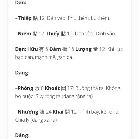
Dán:
–
Thiếp
貼 12: Dán vào. Phụ thêm, bù thêm.
–
Niêm
黏 17
Thiếp
貼 12: Dán vào. Dính vào.
Dạn:
Hữu
有 6
Đảm
擔 16
Lượng
量 12: Khí lực
bạo dạn, mạnh mẽ, gan dạ.
Dang:
–
Phóng
放 8
Khoát
闊 17: Buông thả ra. Không
bó buộc Suy rộng ra (dang rộng ra).
–
Nhượng
讓 24
Khai
開 12: Trình bày, kê rõ ra.
Chia ly (dang xa ra).
Dáng: