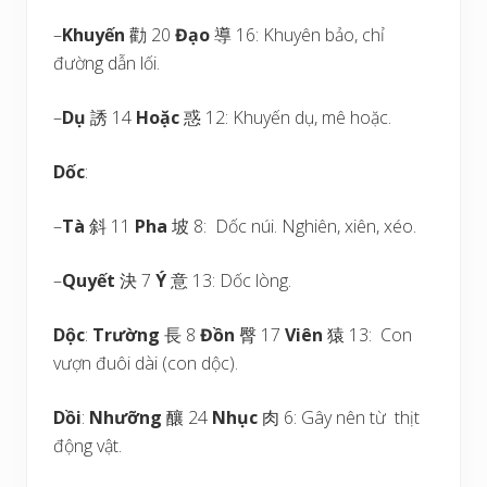
–
Khuyến
勸 20
Đạo
導 16: Khuyên bảo, chỉ
đường dẫn lối.
–
Dụ
誘 14
Hoặc
惑 12: Khuyến dụ, mê hoặc.
Dốc
:
–
Tà
斜 11
Pha
坡 8: Dốc núi. Nghiên, xiên, xéo.
–
Quyết
決 7
Ý
意 13: Dốc lòng.
Dộc
:
Trường
長 8
Đồn
臀 17
Viên
猿 13: Con
vượn đuôi dài (con dộc).
Dồi
:
Nhưỡng
釀 24
Nhục
肉 6: Gây nên từ thịt
động vật.