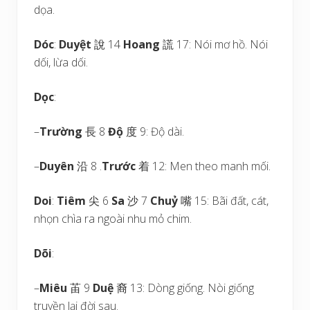
dọa.
Dóc
:
Duyệt
說 14
Hoang
謊 17: Nói mơ hồ. Nói
dối, lừa dối.
Dọc
:
–
Trường
長 8
Độ
度 9: Độ dài.
–
Duyên
沿 8 .
Trước
着 12: Men theo manh mối.
Doi
:
Tiêm
尖 6
Sa
沙 7
Chuỷ
嘴 15: Bãi đất, cát,
nhọn chìa ra ngoài nhu mỏ chim.
Dõi
:
–
Miêu
苖 9
Duệ
裔 13: Dòng giống. Nòi giống
truyền lại đời sau.