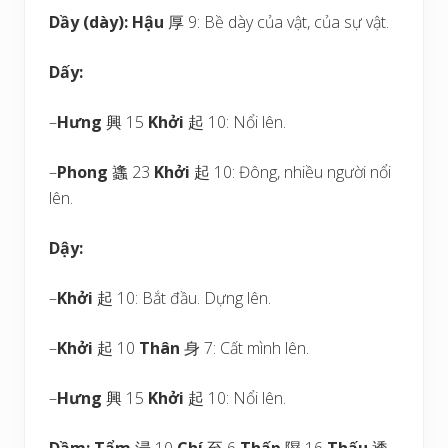
Dầy (dày):
Hậu
厚 9: Bề dày của vật, của sự vật.
Dấy:
–
Hưng
興 15
Khởi
起 10: Nổi lên.
–
Phong
蠭 23
Khởi
起 10: Đông, nhiều người nổi
lên.
Dậy:
–
Khởi
起 10: Bắt đầu. Dựng lên.
–
Khởi
起 10
Thân
身 7: Cất mình lên.
–
Hưng
興 15
Khởi
起 10: Nổi lên.