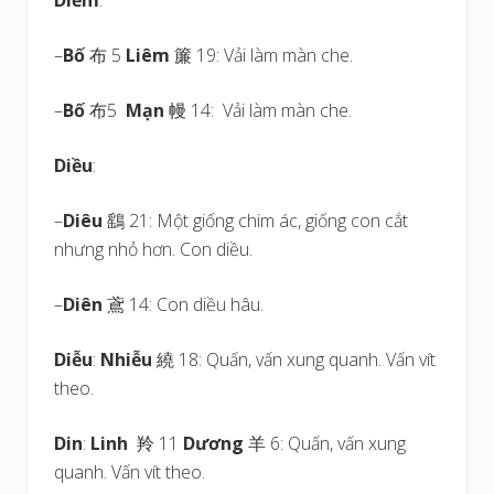
Diềm
:
–
Bố
布 5
Liêm
簾 19: Vải làm màn che.
–
Bố
布5
Mạn
幔 14: Vải làm màn che.
Diều
:
–
Diêu
鷂 21: Một giống chim ác, giống con cắt
nhưng nhỏ hơn. Con diều.
–
Diên
鳶 14: Con diều hâu.
Diễu
:
Nhiễu
繞 18: Quấn, vấn xung quanh. Vấn vít
theo.
Din
:
Linh
羚 11
Dương
羊 6: Quấn, vấn xung
quanh. Vấn vít theo.