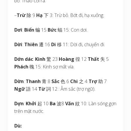
bỏ. Tháo cỗi ra.
–
Trừ
除 9
Hạ
下 3: Trừ bỏ. Bớt đi, hạ xuống.
Dơi
:
Biển
蝙 15
Bức
蝠 15: Con dơi.
Dời
:
Thiên
遷 16
Di
移 11: Dời đi, chuyển đi.
Dớn dác
:
Kinh
驚 23
Hoàng
徨 12
Thất
失 5
Phách
魄 15: Kinh sợ mất vía.
Dờn
:
Thanh
青 8
Sắc
色 6
Chi
之 4
Trợ
助 7
Ngữ
語 14
Từ
詞 12 : Âm sắc (trợ ngữ).
Dợn
:
Khởi
起 10
Ba
波8
Văn
紋 10: Làn sóng gợn
trên mặt nước.
Dù
: