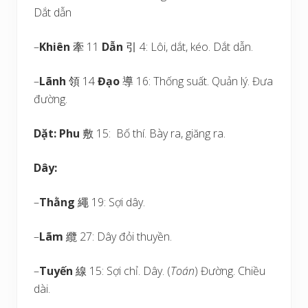
Dắt dẫn
–
Khiên
牽 11
Dẫn
引 4: Lôi, dắt, kéo. Dắt dẫn.
–
Lãnh
領 14
Đạo
導 16: Thống suất. Quản lý. Đưa
đường.
Dặt:
Phu
敷 15: Bố thí. Bày ra, giăng ra.
Dây:
–
Thằng
繩 19: Sợi dây.
–
Lãm
纜 27: Dây đỏi thuyền.
–
Tuyến
線 15: Sợi chỉ. Dây. (
Toán
) Đường. Chiều
dài.