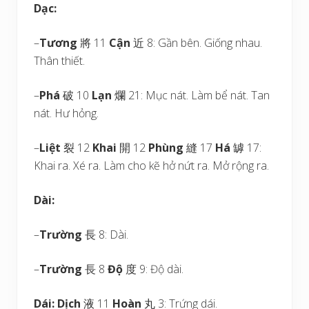
Dạc:
–
Tương
將 11
Cận
近 8: Gần bên. Giống nhau.
Thân thiết.
–
Phá
破 10
Lạn
爛 21: Mục nát. Làm bể nát. Tan
nát. Hư hỏng.
–
Liệt
裂 12
Khai
開 12
Phùng
縫 17
Há
罅 17:
Khai ra. Xé ra. Làm cho kẽ hở nứt ra. Mở rộng ra.
Dài:
–
Trường
長 8: Dài.
–
Trường
長 8
Độ
度 9: Độ dài.
Dái:
Dịch
液 11
Hoàn
丸 3: Trứng dái.