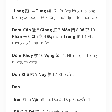
–
Lang
踉 14
Tung
縱 17: Buông lỏng, thả lỏng,
không bó buộc. Đi không nhứt định đến nơi nào.
Dom
:
Cận
近 8
Giang
肛 7
Môn
門 8
Bộ
部 10
Phân
份 6
Chi
之 4
Đại
大 3
Tràng
腸 13: Phần
ruột già gần hậu môn.
Dòm
:
Khuy
窺 16
Vọng
望 11: Nhìn trộm. Trông
mong, hy vọng.
Don
:
Khô
枯 9
Nuy
萎 12: Khô cằn.
Dọn
:
–
Ban
搬13
Vận
運 13: Dời đi. Dẹp. Chuyển đi.