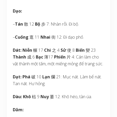
Dạo:
–
Tán
散 12
Bộ
步 7: Nhàn rỗi. Đi bộ.
–
Cuống
逛 11
Nhai
街 12: Đi dạo phố.
Dát:
Niễn
輾 17
Chi
之 4
Sử
使 8
Biến
變 23
Thành
成 6
Bạc
薄17
Phiến
片 4: Cán làm cho
vật thành một tấm, một miếng mỏng để trang sức.
Dạt:
Phá
破 10
Lạn
爛 21: Mục nát. Làm bể nát.
Tan nát. Hư hỏng.
Dàu:
Khô
枯 9
Nuy
萎 12: Khô héo, tàn úa.
Dăm: