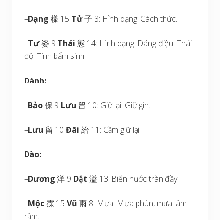
–
Dạng
樣 15
Tử
子 3: Hình dạng. Cách thức.
–
Tư
姿 9
Thái
態 14: Hình dạng. Dáng điệu. Thái
độ. Tính bẩm sinh.
Dành:
–
Bảo
保 9
Lưu
留 10: Giữ lại. Giữ gìn.
–
Lưu
留 10
Đãi
紿 11: Cầm giữ lại.
Dào:
–
Dương
洋 9
Dật
溢 13: Biển nước tràn đầy.
–
Mộc
霂 15
Vũ
雨 8: Mưa. Mưa phùn, mưa lâm
râm.