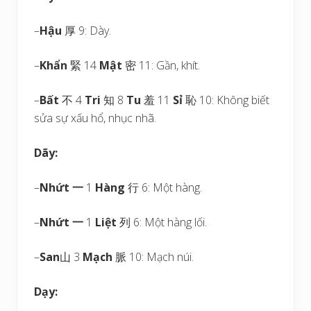
–
Hậu
厚 9: Dày.
–
Khẩn
緊 14
Mật
密 11: Gần, khít.
–
Bất
不 4
Tri
知 8
Tu
羞 11
Sỉ
恥 10: Không biết
sửa sự xấu hổ, nhục nhã.
Dãy:
–
Nhứt
一
1
Hàng
行 6: Một hàng.
–
Nhứt
一
1
Liệt
列 6: Một hàng lối.
–
San
山 3
Mạch
脈 10: Mạch núi.
Dạy: