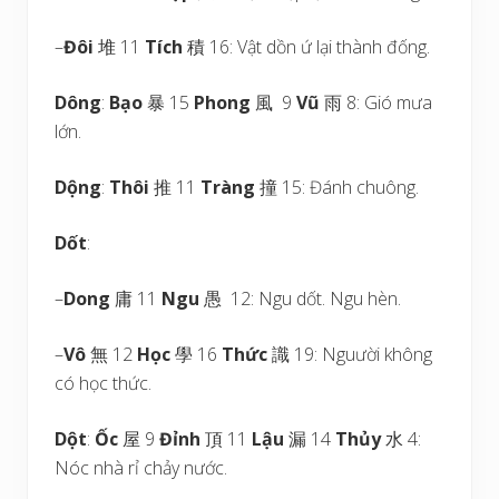
–
Đôi
堆 11
Tích
積 16: Vật dồn ứ lại thành đống.
Dông
:
Bạo
暴 15
Phong
風 9
Vũ
雨 8: Gió mưa
lớn.
Dộng
:
Thôi
推 11
Tràng
撞 15: Đánh chuông.
Dốt
:
–
Dong
庸 11
Ngu
愚 12: Ngu dốt. Ngu hèn.
–
Vô
無 12
Học
學 16
Thức
識 19: Nguười không
có học thức.
Dột
:
Ốc
屋 9
Đỉnh
頂 11
Lậu
漏 14
Thủy
水 4:
Nóc nhà rỉ chảy nước.