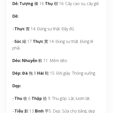
Dẻ:
Tượng
橡 16
Thụ
樹 16: Cây cao su, cây giẻ.
Dẽ:
–
Thực
實 14: Đúng sự thật. Đầy đủ.
–
Súc
縮 17
Thực
實 14: Đúng sự thật. Đúng lẽ
phải.
Dẻo:
Nhuyễn
軟 11: Mềm dẽo.
Dép:
Đà
拖 8
Hài
鞋 15: Đôi giày. Thòng xuống.
Dẹp:
–
Thu
收 6
Thập
拾 9: Thu góp. Lặt, lượm lặt.
–
Tiễu
剿 13
Bình
平5: Dẹp. Sửa cho bằng, dẹp