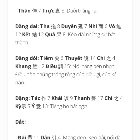
–
Thân
伸 7
Trực
直 8: Duỗi thẳng ra.
Dằng dai:
Tha
拖 8
Duyên
延 7
Nhi
而 6
Vô
無
12
Kết
結 12
Quả
果 8: Kéo dài những sự bất
thành.
Dắng dỏi:
Tiêm
尖 6
Thuyết
說 14
Chi
之 4
Khang
腔 12
Điều
調 15: Nói năng bén nhọn.
Điều hòa những tróng rỗng của điều gì, của kẻ
nào.
Dặng:
Tác
作 7
Khái
咳 9
Thanh
聲 17
Chi
之 4
Kỳ
示 5
Ý
意 13: Tiếng ho bất ngờ.
Dắt:
–
Đái
帶 11
Dẫn
引 4: Mang đeo. Kéo dài, nối dài.