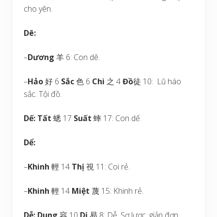
cho yên.
Dê:
–
Dương
羊 6: Con dê.
–
Hảo
好 6
Sắc
色 6
Chi
之 4
Đồ
徒 10: Lũ háo
sắc. Tội đồ.
Dế:
Tất
蟋 17
Suất
蟀 17: Con dế.
Dể:
–
Khinh
輕 14
Thị
視 11: Coi rẻ.
–
Khinh
輕 14
Miệt
蔑 15: Khinh rẻ.
Dễ:
Dung
容 10
Dị
易 8: Dễ. Sơ lược, giản đơn.