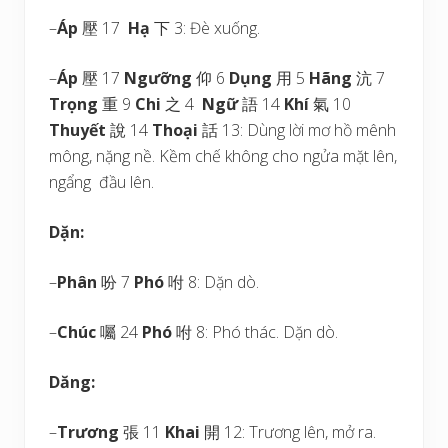
–
Áp
壓 17
Hạ
下 3: Đè xuống.
–
Áp
壓 17
Ngưỡng
仰 6
Dụng
用 5
Hãng
沆 7
Trọng
重 9
Chi
之 4
Ngữ
語 14
Khí
氣 10
Thuyết
說 14
Thoại
話 13: Dùng lời mơ hồ mênh
mông, nặng nề. Kềm chế không cho ngửa mặt lên,
ngẩng đầu lên.
Dặn:
–
Phân
吩 7
Phó
咐 8: Dặn dò.
–
Chúc
囑 24
Phó
咐 8: Phó thác. Dặn dò.
Dăng:
–
Trương
張 11
Khai
開 12: Trương lên, mở ra.