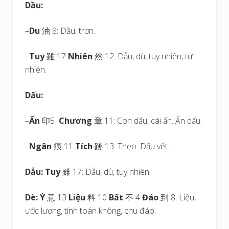
Dầu:
–
Du
油 8: Dầu, trơn.
–
Tuy
雖 17
Nhiên
然 12: Dẫu, dù, tuy nhiên, tự
nhiên.
Dấu:
–
Ấn
印5
Chương
章 11: Con dấu, cái ấn. Ấn dấu.
–
Ngân
痕 11
Tích
跡 13: Thẹo. Dấu vết.
Dẫu:
Tuy
雖 17: Dẫu, dù, tuy nhiên.
Dè:
Ý
意 13
Liệu
料 10
Bất
不 4
Đáo
到 8: Liệu,
ước lượng, tính toán không, chu đáo.