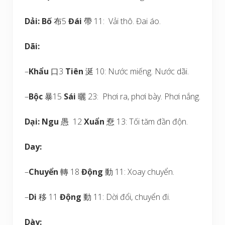
Dải:
Bố
布5
Đái
帶 11: Vải thô. Đai áo.
Dãi:
–
Khẩu
口3
Tiên
涎 10: Nước miếng. Nước dãi.
–
Bộc
暴15
Sái
曬 23: Phơi ra, phơi bày. Phơi nắng.
Dại:
Ngu
愚 12
Xuẩn
憃 13: Tối tăm đần độn.
Day:
–
Chuyển
轉 18
Động
動 11: Xoay chuyển.
–
Di
移 11
Động
動 11: Dời đổi, chuyển đi.
Dày: