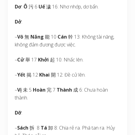
Dơ
:
Ô
污 6
Uế
濊 16: Nhơ nhớp, dơ bẩn.
Dở
:
–
Vô
無
Năng
能 10
Cán
幹 13: Không tài năng,
không đảm đương được việc.
–
Cử
舉 17
Khởi
起 10: Nhấc lên.
–
Yết
揭 12
Khai
開 12: Đề cử lên.
–
Vị
未 5
Hoàn
完 7
Thành
成 6: Chưa hoàn
thành.
Dỡ
:
–
Sách
拆 8
Tá
卸 8: Chia rẻ ra. Phá tan ra. Hủy