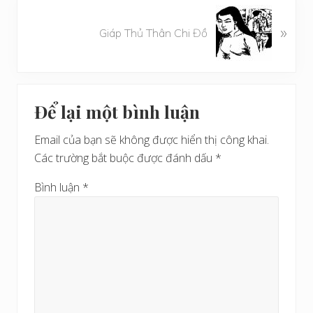
ế
B
t
»
à
Giáp Thủ Thân Chi Đồ
t
i
r
v
ư
i
Reader
ớ
ế
c
Để lại một bình luận
t
Interactions
s
Email của bạn sẽ không được hiển thị công khai.
a
Các trường bắt buộc được đánh dấu
*
u
Bình luận
*