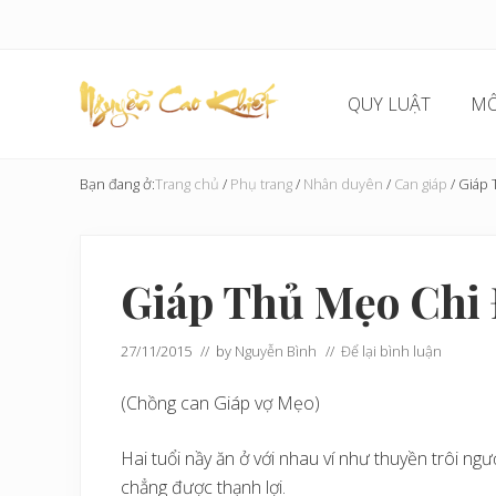
Skip
Skip
Skip
Bỏ
to
to
to
qua
right
main
secondary
primary
header
content
navigation
sidebar
QUY LUẬT
MÔ
navigation
Cải
Tạo
Bạn đang ở:
Trang chủ
/
Phụ trang
/
Nhân duyên
/
Can giáp
/
Giáp 
Hoàn
Cầu
Giáp Thủ Mẹo Chi
27/11/2015
// by
Nguyễn Bình
//
Để lại bình luận
(Chồng can Giáp vợ Mẹo)
Hai tuổi nầy ăn ở với nhau ví như thuyền trôi ngư
chẳng được thạnh lợi.