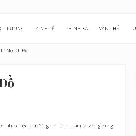
I TRƯỜNG
KINH TẾ
CHÍNH XÃ
VẬN THẾ
TU
Thủ Mẹo Chi Đồ
 Đồ
ợc, như chiếc lá trước gió mùa thu, làm ăn việc gì cũng