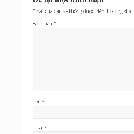
r
Email của bạn sẽ không được hiển thị công khai.
ư
ớ
Bình luận
*
c
Tên
*
Email
*