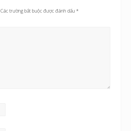
a
Các trường bắt buộc được đánh dấu
*
u