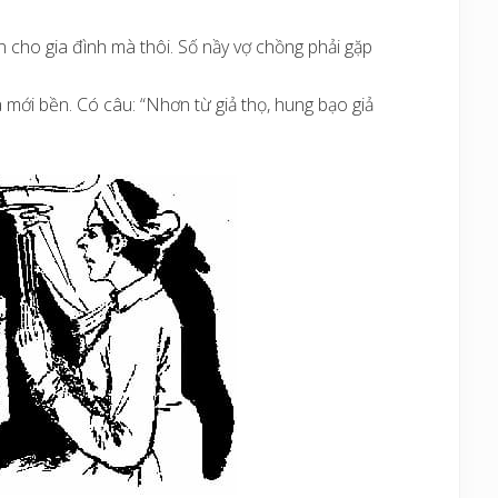
n cho gia đình mà thôi. Số nầy vợ chồng phải gặp
 mới bền. Có câu: “Nhơn từ giả thọ, hung bạo giả