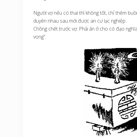
Người vợ nếu có thai thì không tốt, chỉ thêm buồ
duyên nhau sau mới được an cư lạc nghiệp.
Chồng chết trước vợ. Phải ăn ở cho có đạo nghĩa
vong”.