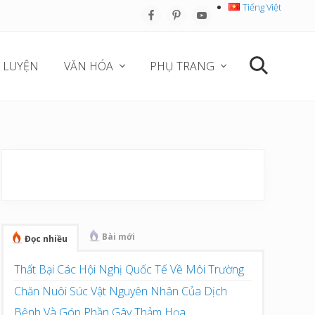
Tiếng Việt
Befo
Hea
 LUYỆN
VĂN HÓA
PHỤ TRANG
Search
Sidebar
chính
Bài mới
Đọc nhiều
Thất Bại Các Hội Nghị Quốc Tế Về Môi Trường
Chăn Nuôi Súc Vật Nguyên Nhân Của Dịch
Bệnh Và Góp Phần Gây Thảm Họa