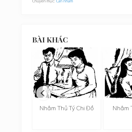
Chuyên mục:
Can nhâm
BÀI KHÁC
uất, Hợi
Nhâm Thủ Tý Chi Đồ
Nhâm T
Đồ