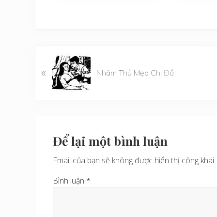
B
«
à
Nhâm Thủ Mẹo Chi Đồ
i
v
i
ế
Reader
t
Interactions
Để lại một bình luận
t
r
Email của bạn sẽ không được hiển thị công khai.
ư
ớ
Bình luận
*
c