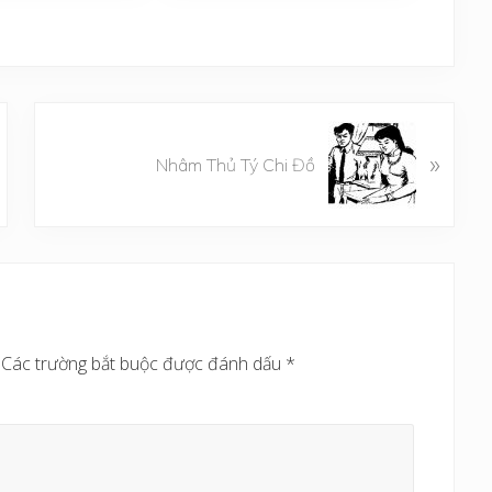
B
»
à
Nhâm Thủ Tý Chi Đồ
i
v
i
ế
t
s
a
Các trường bắt buộc được đánh dấu
*
u