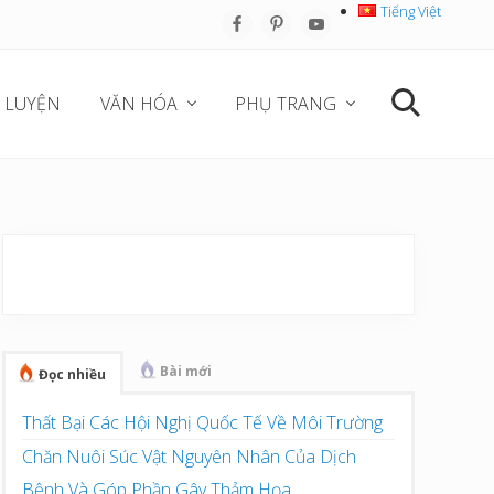
Tiếng Việt
Befo
Hea
 LUYỆN
VĂN HÓA
PHỤ TRANG
Search
Sidebar
chính
Bài mới
Đọc nhiều
Thất Bại Các Hội Nghị Quốc Tế Về Môi Trường
Chăn Nuôi Súc Vật Nguyên Nhân Của Dịch
Bệnh Và Góp Phần Gây Thảm Họa