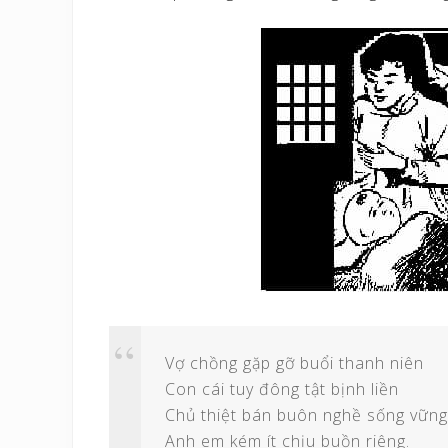
Vợ chồng gặp gỡ buổi thanh niên
Con cái tuy đông tật bịnh liền
Chủ thiệt bán buôn nghề sống vững
Anh em kém ít chịu buồn riêng.