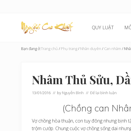
Skip
Skip
Skip
Bỏ
to
to
to
qua
right
main
secondary
primary
header
content
navigation
sidebar
QUY LUẬT
MÔ
navigation
Cải
Tạo
Bạn đang ở:
Trang chủ
/
Phụ trang
/
Nhân duyên
/
Can nhâm
/
Nhâm
Hoàn
Cầu
Nhâm Thủ Sửu, Dầ
13/01/2016
// by
Nguyễn Bình
//
Để lại bình luận
(Chồng can Nhâ
Vợ chồng hòa thuận, con tuy đông nhưng bịnh tật 
trộm cướp. Chung cuộc vợ chồng sống dai nhưn