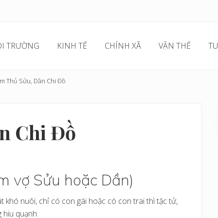
I TRƯỜNG
KINH TẾ
CHÍNH XÃ
VẬN THẾ
TU
 Thủ Sửu, Dần Chi Đồ
n Chi Đồ
m vợ Sửu hoặc Dần)
khó nuôi, chỉ có con gái hoặc có con trai thì tặc tử,
g hiu quạnh