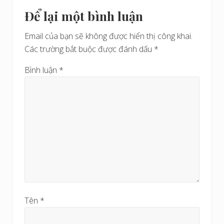
Reader
ớ
ế
c
Để lại một bình luận
t
Interactions
s
Email của bạn sẽ không được hiển thị công khai.
a
Các trường bắt buộc được đánh dấu
*
u
Bình luận
*
Tên
*