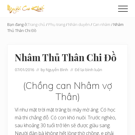
Menu
Skip
Bỏ
Men
to
qua
Cải
main
primary
Tạo
Bạn đang ở:
Trang chủ
/
Phụ trang
/
Nhân duyên
/
Can nhâm
/
Nhâm
content
sidebar
Hoàn
Thủ Thân Chi Đồ
Cầu
Nhâm Thủ Thân Chi Đồ
07/01/2016
// by
Nguyễn Bình
//
Để lại bình luận
(Chồng can Nhâm vợ
Thân)
Ví như mặt trời mặt trăng bị mây mờ áng. Có học
mà thi chẳng đỗ. Có con khó nuôi. Trước nghèo,
sau khoảng 30 tuổi trở lên sẽ được giàu sang.
Người đàn bà không hết lòng thờ chồng, e phải