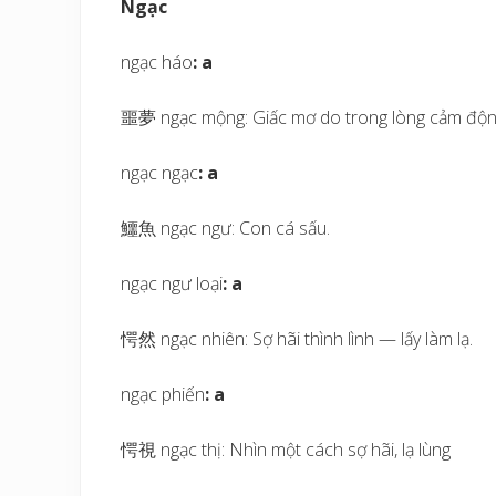
Ngạc
ngạc háo
: a
噩夢 ngạc mộng: Giấc mơ do trong lòng cảm động
ngạc ngạc
: a
鱷魚 ngạc ngư: Con cá sấu.
ngạc ngư loại
: a
愕然 ngạc nhiên: Sợ hãi thình lình — lấy làm lạ.
ngạc phiến
: a
愕視 ngạc thị: Nhìn một cách sợ hãi, lạ lùng