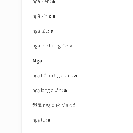
ngã kiến
: a
ngã sinh
: a
ngã tàu
: a
ngã tri chủ nghĩa
: a
Ngạ
ngạ hổ tướng quân
: a
ngạ lang quân
: a
餓鬼 ngạ quỷ: Ma đói.
ngạ tử
: a