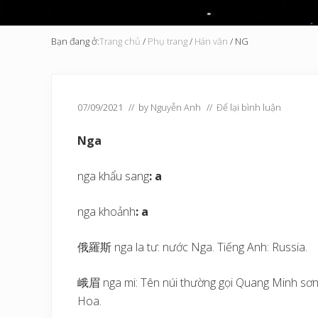
Bạn đang ở:
Trang chủ
/
Phụ trang
/
Hán văn
/
NG
07/09/2021
// by
Nguyễn Anh
//
Để lại bình luận
Nga
nga khẩu sang
: a
nga khoảnh
: a
俄羅斯 nga la tư: nước Nga. Tiếng Anh: Russia.
峨眉 nga mi: Tên núi thường gọi Quang Minh sơn,
Hoa.