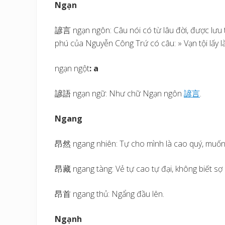
Ngạn
諺言 ngạn ngôn: Câu nói có từ lâu đời, được lưu 
phú của Nguyễn Công Trứ có câu: » Vạn tội lấy 
ngạn ngột
: a
諺語 ngạn ngữ: Như chữ Ngạn ngôn
諺
言
.
Ngang
昂然 ngang nhiên: Tự cho mình là cao quý, muốn là
昂藏 ngang tàng: Vẻ tự cao tự đại, không biết sợ a
昂首 ngang thủ: Ngẩng đầu lên.
Ngạnh