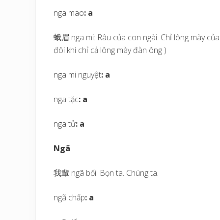
nga mao
: a
蛾眉 nga mi: Râu của con ngài. Chỉ lông mày của n
đôi khi chỉ cả lông mày đàn ông )
nga mi nguyệt
: a
nga tặc
: a
nga tử
: a
Ngã
我輩 ngã bối: Bọn ta. Chúng ta.
ngã chấp
: a