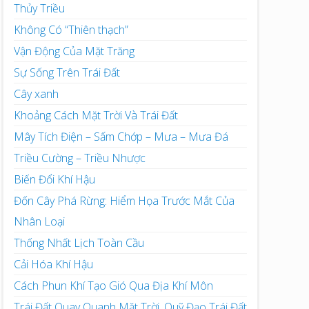
Thủy Triều
Không Có “Thiên thạch”
Vận Động Của Mặt Trăng
Sự Sống Trên Trái Đất
Cây xanh
Khoảng Cách Mặt Trời Và Trái Đất
Mây Tích Điện – Sấm Chớp – Mưa – Mưa Đá
Triều Cường – Triều Nhược
Biến Đổi Khí Hậu
Đốn Cây Phá Rừng: Hiểm Họa Trước Mắt Của
Nhân Loại
Thống Nhất Lịch Toàn Cầu
Cải Hóa Khí Hậu
Cách Phun Khí Tạo Gió Qua Địa Khí Môn
Trái Đất Quay Quanh Mặt Trời, Quỹ Đạo Trái Đất