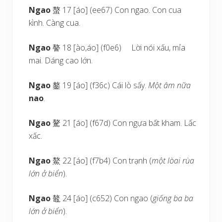
Ngao
螯 17 [áo] (ee67) Con ngao. Con cua
kình. Càng cua.
Ngao
謷 18 [ào,áo] (f0e6) Lời nói xấu, mỉa
mai. Dáng cao lớn.
Ngao
鏊 19 [áo] (f36c) Cái lò sấy.
Một âm nữa
nao
.
Ngao
驁 21 [áo] (f67d) Con ngựa bất kham. Lấc
xấc.
Ngao
鰲 22 [áo] (f7b4) Con trạnh (
một lòai rùa
lớn ở biển
).
Ngao
鼇 24 [áo] (c652) Con ngao (
giống ba ba
lớn ở biển
).