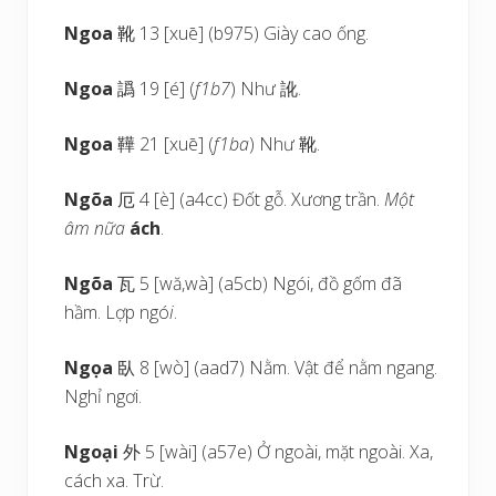
Ngoa
靴 13 [xuē] (b975) Giày cao ống.
Ngoa
譌 19 [é] (
f1b7
) Như 訛.
Ngoa
鞾 21 [xuē] (
f1ba
) Như 靴.
Ngõa
厄 4 [è] (a4cc) Đốt gỗ. Xương trần.
Một
âm nữa
ách
.
Ngõa
瓦 5 [wă,wà] (a5cb) Ngói, đồ gốm đã
hầm. Lợp ngó
i
.
Ngọa
臥 8 [wò] (aad7) Nằm. Vật để nằm ngang.
Nghỉ ngơi.
Ngoại
外 5 [wài] (a57e) Ở ngoài, mặt ngoài. Xa,
cách xa. Trừ.