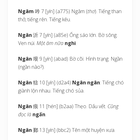
Ngâm
吟 7 [yín] (a775) Ngâm (
thơ
). Tiếng than
thở, tiếng rên. Tiếng kêu.
Ngân
沂 7 [yín] (a85e) Ống sáo lớn. Bờ sông.
Ven núi.
Một âm nữa
nghi
.
Ngân
垠 9 [yín] (abad) Bờ cõi. Hình trạng. Ngần
(ngần nào?).
Ngân
狺 10 [yín] (d2a4)
Ngân ngân
: Tiếng chó
giành lộn nhau. Tiếng chó sủa.
Ngân
痕 11 [hén] (b2aa) Thẹo. Dấu vết.
Cũng
đọc là
ngấn
.
Ngân
鄞 13 [yín] (bbc2) Tên một huyện xưa.