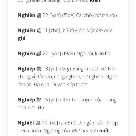
đứng ngay và phẳng.
Một âm nữa
kiển
.
Nghiễn
甗 22 [yăn] (f5de) Cái chõ (
cái trả xôi
).
Nghiện
這 11 [zhè] (b36f) Đón.
Một âm nữa
giá
.
Nghiện
讞 27 [yàn] (f9a9) Nghị tội, luận tội.
Nghiệp
業 13 [yè] (
d2af
) Bảng in sách vỡ. Nói
chung về tài sản, công nghiệp, sự nghiệp. Nghề
làm ăn. Đã qua. Duyên kiếp trước.
Nghiệp
鄴 15 [yè] (bff3) Tên huyện của Trung
hoa xưa. Họ.
Nghiệt
臬 10 [niè] (afe5) Đích ngắm bắn. Phép.
Tiêu chuẩn. Ngưỡng cửa.
Một âm nữa
niết
.