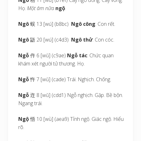
Ngô
梧 11 [wú] (b1ef) Cây ngô đồng. Cây vông.
Họ.
Một âm nữa
ngộ
.
Ngô
蜈 13 [wú] (b8bc)
Ngô công
: Con rết.
Ngô
鼯 20 [wú] (c4d3)
Ngô thử
: Con cóc.
Ngỗ
仵 6 [wŭ] (c9ae)
Ngỗ tác
: Chức quan
khám xét người tử thương. Họ.
Ngỗ
忤 7 [wŭ] (cade) Trái. Nghịch. Chống.
Ngỗ
迕 8 [wŭ] (cdd1) Ngỗ nghịch. Gặp. Bề bộn.
Ngang trái.
Ngộ
悟 10 [wù] (aea9) Tỉnh ngộ. Giác ngộ. Hiểu
rõ.