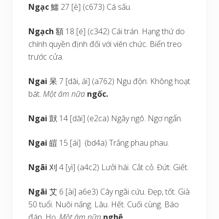
Ngạc
鱷 27 [è] (c673) Cá sấu.
Ngạch
額 18 [é] (c342) Cái trán. Hạng thứ do
chính quyền định đối với viên chức. Biển treo
trước cửa.
Ngai
呆 7 [dāi, ái] (a762) Ngu độn. Không hoạt
bát.
Một âm nữa
ngốc.
Ngai
獃 14 [dāi] (e2ca) Ngây ngô. Ngơ ngẩn.
Ngai
皚 15 [ái] (bd4a) Trắng phau phau.
Ngãi
刈 4 [yì] (a4c2) Lưởi hái. Cắt cỏ. Đứt. Giết.
Ngãi
艾 6 [ài] a6e3) Cây ngãi cứu. Đẹp, tốt. Già
50 tuổi. Nuôi nấng. Lâu. Hết. Cuối cùng. Báo
đáp. Họ.
Một âm nữa
nghệ
.