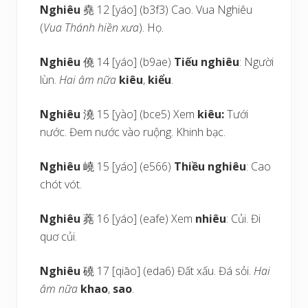
Nghiêu
堯 12 [yáo] (b3f3) Cao. Vua Nghiêu
(
Vua Thánh hiền xưa
). Họ.
Nghiêu
僥 14 [yáo] (b9ae)
Tiếu nghiêu
: Người
lùn.
Hai âm nữa
kiêu
,
kiểu
.
Nghiêu
澆 15 [yào] (bce5) Xem
kiêu:
Tưới
nước. Đem nước vào ruộng. Khinh bạc.
Nghiêu
嶢 15 [yáo] (e566)
Thiều nghiêu
: Cao
chót vót.
Nghiêu
蕘 16 [yáo] (eafe) Xem
nhiêu
: Củi. Đi
quơ củi.
Nghiêu
磽 17 [qiāo] (eda6) Đất xấu. Đá sỏi.
Hai
âm nữa
khao
,
sao
.