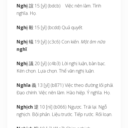
Nghị
誼 15 [yì] (bdcb) Việc nên làm. Tình
nghĩa. Họ.
Nghị
毅 15 [yì] (bcdd) Quả quyết.
Nghị
蟻 19 [yì] (c3c6) Con kiến.
Một âm nữa
nghĩ
.
Nghị
議 20 [yì] (c4b3) Lời nghị luận, bàn bạc.
Kén chọn. Lựa chọn. Thể văn nghị luận.
Nghĩa
義 13 [yì] (b871) Việc theo đường lối phải.
Đạo chính. Việc nên làm. Hào hiệp. Ý nghĩa. Họ.
Nghịch
逆 10 [nì] (b066) Ngược. Trái lại. Ngỗ
nghịch. Bội phản. Liệu trước. Tiếp rước. Rối loạn.