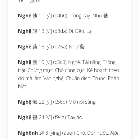
Tên người.
Nghệ
埶 11 [yì] (d4b0) Trồng cây. Như 藝.
Nghệ
詣 13 [yì] (b8da) Đi. Đến. Lại.
Nghệ
蓺 15 [yì] (e75a) Như 藝.
Nghệ
藝 19 [yì] (c3c0) Nghề. Tài năng. Trồng
trặt. Chừng mực. Chỗ cùng cực. Kế hoạch theo
đó mà làm. Văn nghệ. Chuẩn đích. Trước. Phân
biệt.
Nghệ
囈 22 [yì] (c56d) Mớ nói sảng.
Nghệ
襼 24 [yì] (f94a) Tay áo.
Nghênh
迎 8 [yíng] (aaef) Chờ. Đón rước.
Một