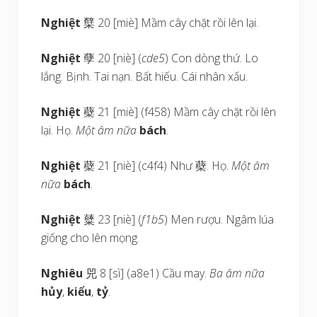
Nghiệt
櫱 20 [miè] Mầm cây chặt rồi lên lại.
Nghiệt
孽 20 [niè] (
cde5
) Con dòng thứ. Lo
lắng. Bịnh. Tai nạn. Bất hiếu. Cái nhân xấu.
Nghiệt
蘗 21 [miè] (f458) Mầm cây chặt rồi lên
lại. Họ.
Một âm nữa
bách
.
Nghiệt
蘗 21 [niè] (c4f4) Như 蘗. Họ.
Một âm
nữa
bách
.
Nghiệt
糵 23 [niè] (
f1b5
) Men rượu. Ngâm lúa
giống cho lên mọng.
Nghiêu
兕 8 [sì] (a8e1) Cầu may.
Ba âm nữa
hủy
,
kiểu
,
tỷ
.