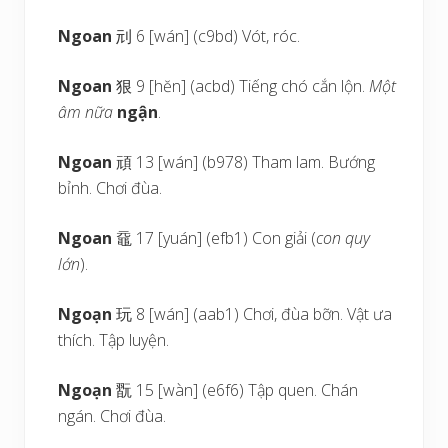
Ngoan
刓 6 [wán] (c9bd) Vót, róc.
Ngoan
狠 9 [hĕn] (acbd) Tiếng chó cắn lộn.
Một
âm nữa
ngận
.
Ngoan
頑 13 [wán] (b978) Tham lam. Bướng
bỉnh. Chơi đùa.
Ngoan
黿 17 [yuán] (efb1) Con giải (
con quy
lớn
).
Ngoạn
玩 8 [wán] (aab1) Chơi, đùa bỡn. Vật ưa
thích. Tập luyện.
Ngoạn
翫 15 [wàn] (e6f6) Tập quen. Chán
ngán. Chơi đùa.