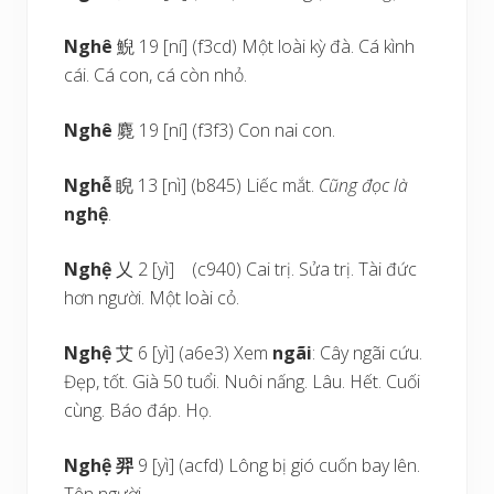
Nghê
鯢 19 [ní] (f3cd) Một loài kỳ đà. Cá kình
cái. Cá con, cá còn nhỏ.
Nghê
麑 19 [ní] (f3f3) Con nai con.
Nghễ
睨 13 [nì] (b845) Liếc mắt.
Cũng đọc là
nghệ
.
Nghệ
乂 2 [yì] (c940) Cai trị. Sửa trị. Tài đức
hơn người. Một loài cỏ.
Nghệ
艾 6 [yì] (a6e3) Xem
ngãi
: Cây ngãi cứu.
Đẹp, tốt. Già 50 tuổi. Nuôi nấng. Lâu. Hết. Cuối
cùng. Báo đáp. Họ.
Nghệ
羿
9 [yì] (acfd) Lông bị gió cuốn bay lên.