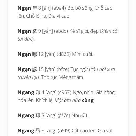
Ngạn
岸 8 [àn] (a9a4) Bờ, bờ sông. Chỗ cao
lên. Chỗ lồi ra. Địa vị cao.
Ngạn
彥 9 [yàn] (abdb) Kẻ sĩ giỏi, đẹp (
kiêm cả
tài đức
).
Ngạn
喭 12 [yàn] (d869) Mỉm cười.
Ngạn
諺 15 [yàn] (bfce) Tục ngữ (
câu nói xưa
truyền lại
). Thô tục. Viếng thăm.
Ngang
卬 4 [áng] (c957) Ngó, nhìn. Giá hàng
hóa lên. Khích lệ.
Một âm nữa
cùng
.
Ngang
卭 5 [áng] (
f17e
) Như 卬.
Ngang
昂 8 [áng] (a9f9) Cất cao lên. Giá vật