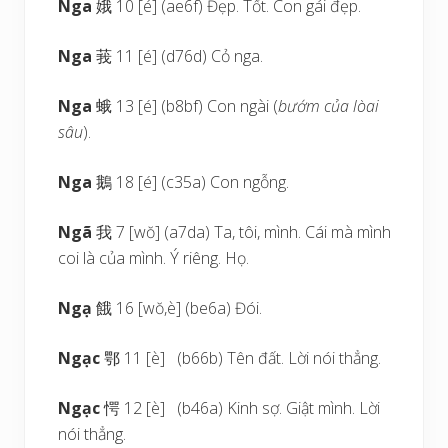
Nga
娥 10 [é] (ae6f) Đẹp. Tốt. Con gái đẹp.
Nga
莪 11 [é] (d76d) Cỏ nga.
Nga
蛾 13 [é] (b8bf) Con ngài (
bướm của lòai
sâu
).
Nga
鵝 18 [é] (c35a) Con ngỗng.
Ngã
我 7 [wŏ] (a7da) Ta, tôi, mình. Cái mà mình
coi là của mình. Ý riêng. Họ.
Ngạ
餓 16 [wŏ,è] (be6a) Đói.
Ngạc
鄂 11 [è] (b66b) Tên đất. Lời nói thẳng.
Ngạc
愕 12 [è] (b46a) Kinh sợ. Giật mình. Lời
nói thẳng.