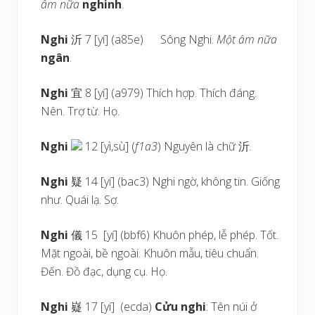
âm nữa
nghinh
.
Nghi
沂 7 [yí] (a85e) Sông Nghi.
Một âm nữa
ngân
.
Nghi
宜 8 [yí] (a979) Thích hợp. Thích đáng.
Nên. Trợ từ. Họ.
Nghi
12 [yì,sù] (
f1a3
) Nguyên là chữ 沂.
Nghi
疑 14 [yí] (bac3) Nghi ngờ, không tin. Giống
như. Quái lạ. Sợ.
Nghi
儀 15 [yí] (bbf6) Khuôn phép, lễ phép. Tốt.
Mặt ngoài, bề ngoài. Khuôn mẫu, tiêu chuẩn.
Đến. Đồ đạc, dụng cụ. Họ.
Nghi
嶷 17 [yí] (ecda)
Cửu nghi
: Tên núi ở