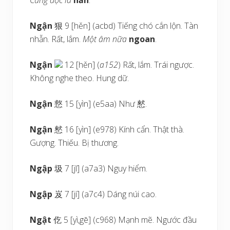
Cũng đọc là
hẫn
.
Ngận
狠 9 [hěn] (acbd) Tiếng chó cắn lộn. Tàn
nhẫn. Rất, lắm.
Một âm nữa
ngoan
.
Ngận
12 [hěn] (
a152
) Rất, lắm. Trái ngược.
Không nghe theo. Hung dữ.
Ngận
慦 15 [yìn] (e5aa) Như 憖.
Ngận
憖 16 [yìn] (e978) Kính cẩn. Thật thà.
Gượng. Thiếu. Bị thương.
Ngập
圾 7 [jī] (a7a3) Nguy hiểm.
Ngập
岌 7 [jí] (a7c4) Dáng núi cao.
Ngật
仡 5 [yì,gē] (c968) Mạnh mẽ. Ngước đầu