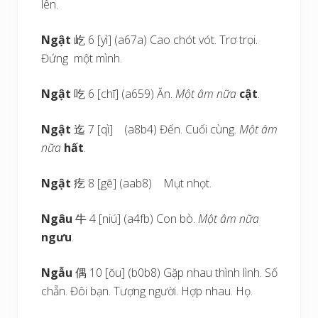
lên.
Ngật
屹 6 [yì] (a67a) Cao chót vót. Trơ trọi.
Đứng một mình.
Ngật
吃 6 [chī] (a659) Ăn.
Một âm nữa
cật
.
Ngật
迄 7 [qì] (a8b4) Đến. Cuối cùng.
Một âm
nữa
hất
.
Ngật
疙 8 [gē] (aab8) Mụt nhọt.
Ngâu
牛 4 [niú] (a4fb) Con bò.
Một âm nữa
ngưu
.
Ngẫu
偶 10 [ŏu] (b0b8) Gặp nhau thình lình. Số
chẵn. Đôi bạn. Tượng người. Hợp nhau. Họ.