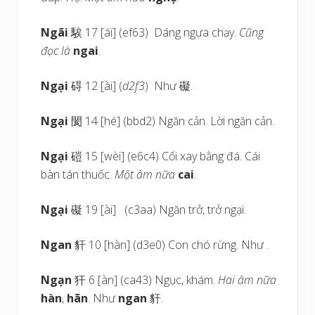
Ngãi
騃 17 [ái] (ef63) Dáng ngựa chạy.
Cũng
đọc là
ngai
.
Ngại
碍 12 [ài] (
d2f3
) Như 礙.
Ngại
閡 14 [hé] (bbd2) Ngăn cản. Lời ngăn cản.
Ngại
磑 15 [wèi] (e6c4) Cối xay bằng đá. Cái
bàn tán thuốc.
Một âm nữa
cai
.
Ngại
礙 19 [ài] (c3aa) Ngăn trở, trở ngại.
Ngan
豻 10 [hàn] (d3e0) Con chó rừng. Như .
Ngạn
犴 6 [àn] (ca43) Ngục, khám.
Hai âm nữa
hàn
,
hãn
. Như
ngan
豻.