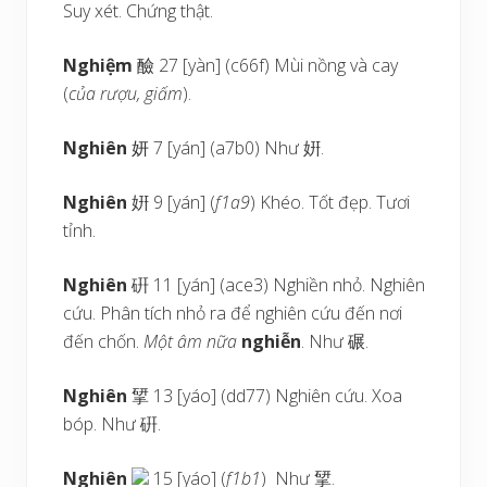
Suy xét. Chứng thật.
Nghiệm
醶 27 [yàn] (c66f) Mùi nồng và cay
(
của rượu, giấm
).
Nghiên
妍 7 [yán] (a7b0) Như 姸.
Nghiên
姸 9 [yán] (
f1a9
) Khéo. Tốt đẹp. Tươi
tỉnh.
Nghiên
硏 11 [yán] (ace3) Nghiền nhỏ. Nghiên
cứu. Phân tích nhỏ ra để nghiên cứu đến nơi
đến chốn.
Một âm nữa
nghiễn
. Như 碾.
Nghiên
揅 13 [yáo] (dd77) Nghiên cứu. Xoa
bóp. Như 硏.
Nghiên
15 [yáo] (
f1b1
) Như 揅.