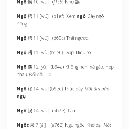
Ngộ
悞 10 [wù] (
f1c5
) Như 誤.
Ngộ
梧 11 [wú] (b1ef) Xem
ngô
: Cây ngô
đồng.
Ngộ
牾 11 [wū] (d65c) Trái ngược.
Ngộ
晤 11 [wù] (b1e0) Gặp. Hiểu rõ.
Ngộ
遇 12 [yù] (b94a) Không hẹn mà gặp. Hợp
nhau. Đối đãi. Họ.
Ngộ
寤 14 [wù] (b9ed) Thức dậy.
Một âm nữa
ngụ
.
Ngộ
誤 14 [wù] (bb7e) Lầm.
Ngốc
呆 7 [ái] (a762) Ngu ngốc. Khờ dại.
Một