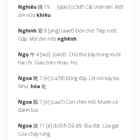
Nghiêu
蹺 19 [qiāo] (c3df) Cất chân lên.
Một
âm nữa
khiêu
.
Nghinh
迎 8 [yíng] (aaef) Đón chờ. Tiếp rước.
Gặp.
Một âm nữa
nghênh
.
Ngọ
午 4 [wŭ] (
a4c8
) Chữ thứ bảy trong mười
hai chi. Giao tréo nhau. Họ.
Ngoa
吪 7 [é] (ca78) Động đậy. Lời nói bậy bạ.
Như
hóa
化
Ngoa
囮 7 [é] (caa7) Con chim mồi. Mượn cớ
đánh lừa.
Ngoa
訛 11 [é] (b35f) Dả dối. Bịa đặt. Lừa gạt.
Lửa cháy rừng.