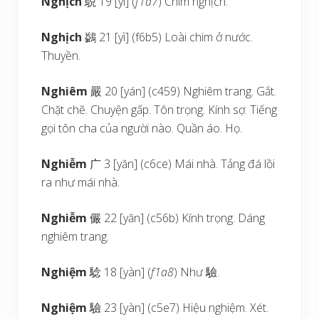
Nghịch
鶃 19 [yì] (
f1a7
) Chim nghịch.
Nghịch
鷁 21 [yì] (f6b5) Loài chim ở nước.
Thuyền.
Nghiêm
嚴 20 [yán] (c459) Nghiêm trang. Gắt.
Chặt chẽ. Chuyện gấp. Tôn trọng. Kính sợ. Tiếng
gọi tôn cha của người nào. Quần áo. Họ.
Nghiễm
广 3 [yăn] (c6ce) Mái nhà. Tảng đá lồi
ra như mái nhà.
Nghiễm
儼 22 [yăn] (c56b) Kính trọng. Dáng
nghiêm trang.
Nghiệm
騐 18 [yàn] (
f1a8
) Như 驗.
Nghiệm
驗 23 [yàn] (c5e7) Hiệu nghiệm. Xét.