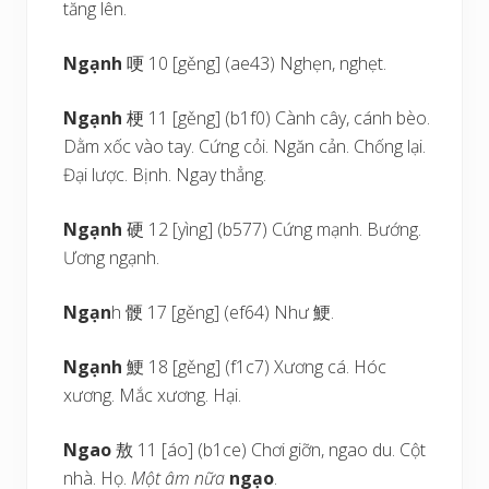
tăng lên.
Ngạnh
哽 10 [gěng] (ae43) Nghẹn, nghẹt.
Ngạnh
梗 11 [gěng] (b1f0) Cành cây, cánh bèo.
Dằm xốc vào tay. Cứng cỏi. Ngăn cản. Chống lại.
Đại lược. Bịnh. Ngay thẳng.
Ngạnh
硬 12 [yìng] (b577) Cứng mạnh. Bướng.
Ương ngạnh.
Ngạn
h 骾 17 [gěng] (ef64) Như 鯁.
Ngạnh
鯁 18 [gěng] (f1c7) Xương cá. Hóc
xương. Mắc xương. Hại.
Ngao
敖 11 [áo] (b1ce) Chơi giỡn, ngao du. Cột
nhà. Họ.
Một âm nữa
ngạo
.