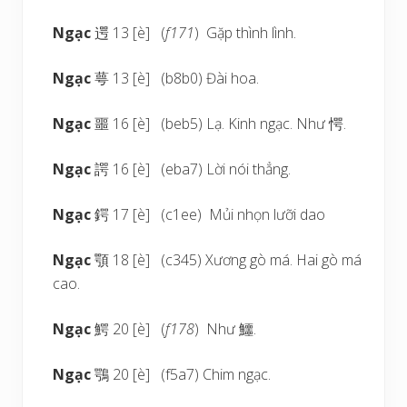
Ngạc
遌 13 [è] (
f171
) Gặp thình lình.
Ngạc
萼 13 [è] (b8b0) Đài hoa.
Ngạc
噩 16 [è] (beb5) Lạ. Kinh ngạc. Như 愕.
Ngạc
諤 16 [è] (eba7) Lời nói thẳng.
Ngạc
鍔 17 [è] (c1ee) Mủi nhọn lưỡi dao
Ngạc
顎 18 [è] (c345) Xương gò má. Hai gò má
cao.
Ngạc
鰐 20 [è] (
f178
) Như 鱷.
Ngạc
鶚 20 [è] (f5a7) Chim ngạc.