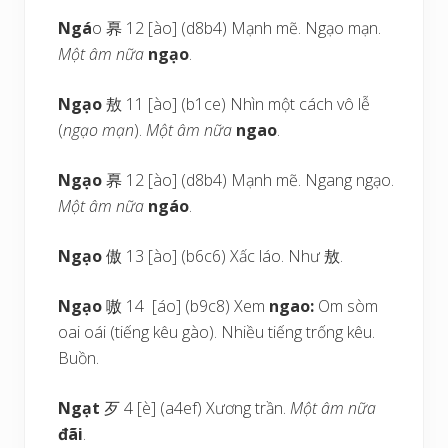
Ngá
o 奡 12 [ào] (d8b4) Mạnh mẽ. Ngạo mạn.
Một âm nữa
ngạo
.
Ngạo
敖 11 [ào] (b1ce) Nhìn một cách vô lễ
(
ngạo mạn
).
Một âm nữa
ngao
.
Ngạo
奡 12 [ào] (d8b4) Mạnh mẽ. Ngang ngạo.
Một âm nữa
ngáo
.
Ngạo
傲 13 [ào] (b6c6) Xấc láo. Như 敖.
Ngạo
嗷 14 [áo] (b9c8) Xem
ngao:
Om sòm
oai oái (tiếng kêu gào). Nhiều tiếng trống kêu.
Buồn.
Ngạt
歹 4 [è] (a4ef) Xương trần.
Một âm nữa
đãi
.