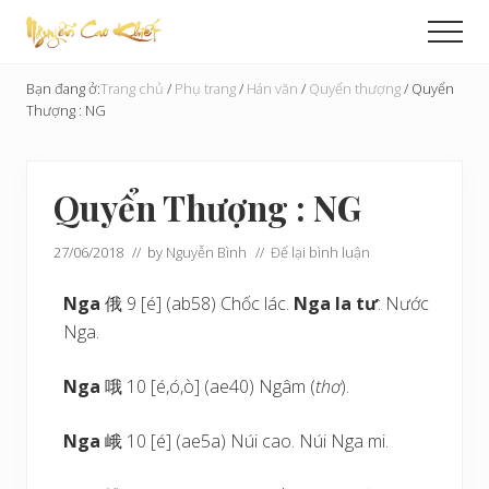
Menu
Skip
Bỏ
Men
to
qua
Cải
main
primary
Tạo
Bạn đang ở:
Trang chủ
/
Phụ trang
/
Hán văn
/
Quyển thượng
/
Quyển
content
sidebar
Hoàn
Thượng : NG
Cầu
Quyển Thượng : NG
27/06/2018
// by
Nguyễn Bình
//
Để lại bình luận
Nga
俄 9 [é] (ab58) Chốc lác.
Nga la tư
: Nước
Nga.
Nga
哦 10 [é,ó,ò] (ae40) Ngâm (
thơ
).
Nga
峨 10 [é] (ae5a) Núi cao. Núi Nga mi.