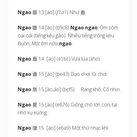
Ngao
厫 13 [áo] (
f1a1
) Như 廒.
Ngao
嗷 14 [áo] (b9c8)
Ngao ngao
: Om sòm
oai oái (tiếng kêu gào). Nhiều tiếng trống kêu.
Buồn.
Một âm nữa
ngạo
.
Ngao
廒 14 [áo] (e1bc) Vựa lúa (
kho
).
Ngao
遨 15 [áo] (be43) Dạo chơi. Đi chơi.
Ngao
熬 15 [ào,áo] (bcf5) Rang khô. Cố nhịn.
Ngao
獒 15 [áo] (e676) Giống chó lớn con, tai
nhỏ xụ xuống.
Ngao
璈 15 [áo] (e6a9) Một thứ nhạc khí.