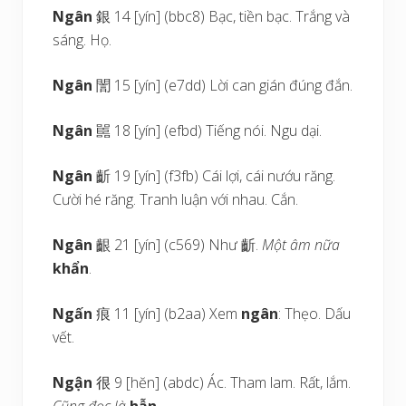
Ngân
銀 14 [yín] (bbc8) Bạc, tiền bạc. Trắng và
sáng. Họ.
Ngân
誾 15 [yín] (e7dd) Lời can gián đúng đắn.
Ngân
嚚 18 [yín] (efbd) Tiếng nói. Ngu dại.
Ngân
齗 19 [yín] (f3fb) Cái lợi, cái nướu răng.
Cười hé răng. Tranh luận với nhau. Cắn.
Ngân
齦 21 [yín] (c569) Như 齗.
Một âm nữa
khẩn
.
Ngấn
痕 11 [yín] (b2aa) Xem
ngân
: Thẹo. Dấu
vết.
Ngận
很 9 [hĕn] (abdc) Ác. Tham lam. Rất, lắm.