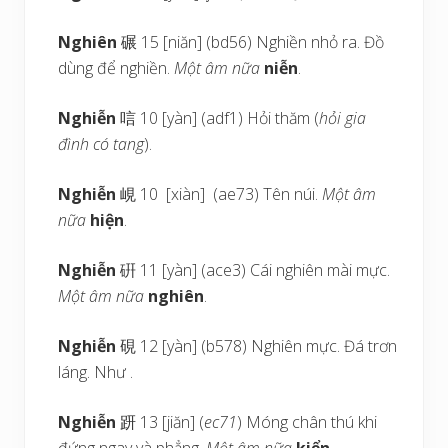
Nghiên
碾 15 [niăn] (bd56) Nghiền nhỏ ra. Đồ
dùng để nghiền.
Một âm nữa
niễn
.
Nghiễn
唁 10 [yàn] (adf1) Hỏi thăm (
hỏi gia
đình có tang
).
Nghiễn
峴 10 [xiàn] (ae73) Tên núi.
Một âm
nữa
hiện
.
Nghiễn
硏 11 [yàn] (ace3) Cái nghiên mài mực.
Một âm nữa
nghiên
.
Nghiễn
硯 12 [yàn] (b578) Nghiên mực. Đá trơn
láng. Như .
Nghiễn
趼 13 [jiăn] (
ec71
) Móng chân thú khi