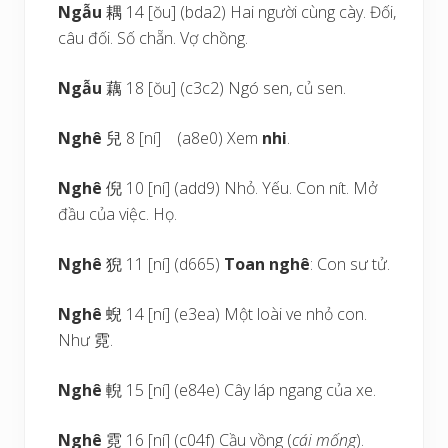
Ngẫu
耦 14 [ŏu] (bda2) Hai người cùng cày. Đối,
câu đối. Số chẵn. Vợ chồng.
Ngẫu
藕 18 [ŏu] (c3c2) Ngó sen, củ sen.
Nghê
兒 8 [ní] (a8e0) Xem
nhi
.
Nghê
倪 10 [ní] (add9) Nhỏ. Yếu. Con nít. Mở
đầu của việc. Họ.
Nghê
猊 11 [ní] (d665)
Toan nghê
: Con sư tử.
Nghê
蜺 14 [ní] (e3ea) Một loài ve nhỏ con.
Như 霓.
Nghê
輗 15 [ní] (e84e) Cây láp ngang của xe.
Nghê
霓 16 [ní] (c04f) Cầu vồng (
cái mống
).