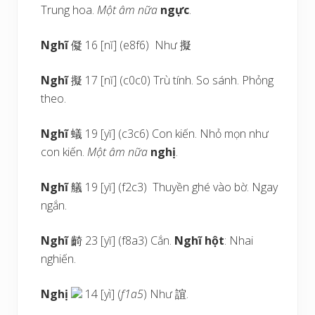
Trung hoa.
Một âm nữa
ngực
.
Nghĩ
儗 16 [nĭ] (e8f6) Như 擬
Nghĩ
擬 17 [nĭ] (c0c0) Trù tính. So sánh. Phỏng
theo.
Nghĩ
蟻 19 [yĭ] (c3c6) Con kiến. Nhỏ mọn như
con kiến.
Một âm nữa
nghị
.
Nghĩ
艤 19 [yĭ] (f2c3) Thuyền ghé vào bờ. Ngay
ngắn.
Nghĩ
齮 23 [yĭ] (f8a3) Cắn.
Nghĩ hột
: Nhai
nghiến.
Nghị
14 [yì] (
f1a5
) Như 誼.