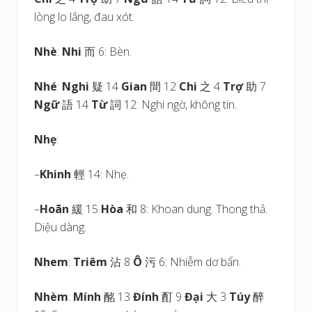
lòng lo lắng, đau xót.
Nhè
:
Nhi
而 6: Bèn.
Nhé
:
Nghi
疑 14
Gian
間 12
Chi
之 4
Trợ
助 7
Ngữ
語 14
Từ
詞 12: Nghi ngờ, không tin.
Nhẹ
:
–
Khinh
輕 14: Nhẹ.
–
Hoãn
緩 15
Hòa
和 8: Khoan dung. Thong thả.
Diệu dàng.
Nhem
:
Triêm
沾 8
Ô
污 6: Nhiễm dơ bẩn.
Nhèm
:
Mính
酩 13
Đính
酊 9
Đại
大 3
Túy
醉