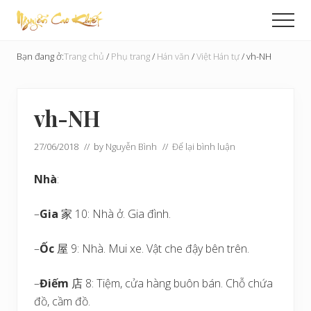
Menu
Skip
Bỏ
Men
to
qua
Cải
main
primary
Tạo
Bạn đang ở:
Trang chủ
/
Phụ trang
/
Hán văn
/
Việt Hán tự
/
vh-NH
content
sidebar
Hoàn
Cầu
vh-NH
27/06/2018
// by
Nguyễn Bình
//
Để lại bình luận
Nhà
:
–
Gia
家 10: Nhà ở. Gia đình.
–
Ốc
屋 9: Nhà. Mui xe. Vật che đậy bên trên.
–
Điếm
店 8: Tiệm, cửa hàng buôn bán. Chỗ chứa
đồ, cầm đồ.