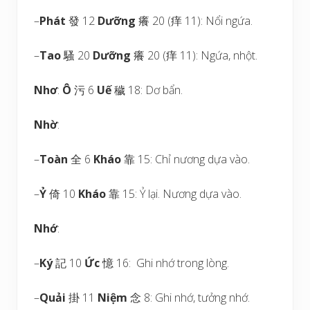
–
Phát
發 12
Dưỡng
癢 20 (痒 11): Nổi ngứa.
–
Tao
騷 20
Dưỡng
癢 20 (痒 11): Ngứa, nhột.
Nhơ
:
Ô
污 6
Uế
穢 18: Dơ bẩn.
Nhờ
:
–
Toàn
全 6
Kháo
靠 15: Chỉ nương dựa vào.
–
Ỷ
倚 10
Kháo
靠 15: Ỷ lại. Nương dựa vào.
Nhớ
:
–
Ký
記 10
Ức
憶 16: Ghi nhớ trong lòng.
–
Quải
掛 11
Niệm
念 8: Ghi nhớ, tưởng nhớ.