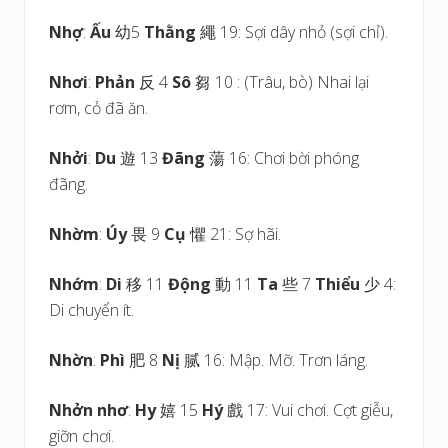
Nhợ
:
Ấu
幼5
Thằng
繩 19: Sợi dây nhỏ (sợi chỉ).
Nhơi
:
Phản
反 4
Sô
芻 10 : (Trâu, bò) Nhai lại
rơm, cỏ đã ăn.
Nhởi
:
Du
遊 13
Đãng
蕩 16: Chơi bời phóng
đãng.
Nhờm
:
Úy
畏 9
Cụ
懼 21: Sợ hãi.
Nhớm
:
Di
移 11
Động
動 11
Ta
些 7
Thiểu
少 4:
Di chuyển ít.
Nhờn
:
Phì
肥 8
Nị
腻 16: Mập. Mỡ. Trơn láng.
Nhởn nhơ
:
Hy
嬉 15
Hý
戲 17: Vui chơi. Cợt giễu,
giỡn chơi.