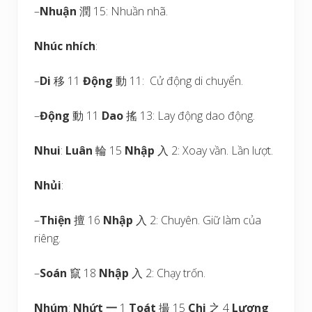
–
Nhuận
潤 15: Nhuần nhã.
Nhúc nhích
:
–
Di
移 11
Động
動 11: Cử động di chuyển.
–
Động
動 11
Dao
搖 13: Lay động dao động.
Nhui
:
Luân
輪 15
Nhập
入 2: Xoay vần. Lần lượt.
Nhủi
:
–
Thiện
擅 16
Nhập
入 2: Chuyên. Giữ làm của
riêng.
–
Soán
竄 18
Nhập
入 2: Chạy trốn.
Nhúm
:
Nhứt
一
1
Toát
撮 15
Chi
之 4
Lượng