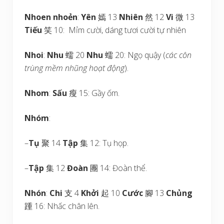
Nhoen nhoẻn
:
Yên
嫣 13
Nhiên
然 12
Vi
微 13
Tiếu
笑 10: Mỉm cười, dáng tươi cười tự nhiên
Nhoi
:
Nhu
蠕 20
Nhu
蠕 20: Ngọ quậy (
các côn
trùng mềm nhũng hoạt động
).
Nhom
:
Sấu
瘦 15: Gầy ốm.
Nhóm
:
–
Tụ
聚 14
Tập
集 12: Tụ họp.
–
Tập
集 12
Đoàn
團 14: Đoàn thể.
Nhón
:
Chi
支 4
Khởi
起 10
Cước
腳 13
Chủng
踵 16: Nhấc chân lên.