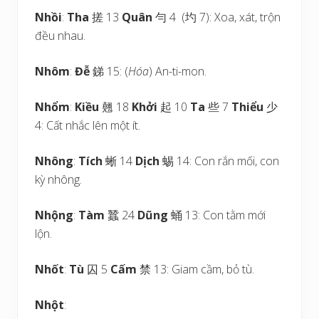
Nhồi
:
Tha
搓 13
Quân
勻 4 (圴 7): Xoa, xát, trộn
đều nhau.
Nhôm
:
Đễ
銻 15: (
Hóa
) An-ti-mon.
Nhổm
:
Kiều
翹 18
Khởi
起 10
Ta
些 7
Thiểu
少
4: Cất nhắc lên một ít.
Nhông
:
Tích
蜥 14
Dịch
蜴 14: Con rắn mối, con
kỳ nhông.
Nhộng
:
Tàm
蠶 24
Dũng
蛹 13: Con tằm mới
lộn.
Nhốt
:
Tù
囚 5
Cấm
禁 13: Giam cầm, bỏ tù.
Nhột
: