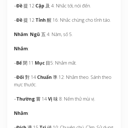
–
Đề
提 12
Cập
及 4: Nhắc tới, nói đến.
–
Đề
提 12
Tỉnh
醒 16: Nhắc chừng cho tỉnh táo.
Nhăm
:
Ngũ
五 4: Năm, số 5.
Nhắm
:
–
Bế
閉 11
Mục
目5: Nhắm mắt.
–
Đối
對 14
Chuẩn
準 12: Nhắm theo. Sánh theo
mực thước.
–
Thường
嘗 14
Vị
味 8: Nếm thử mùi vị.
Nhằm
:
–
Đích
適 15
Trị
値 10: Chuyên chú. Cầm. Sử dụng.