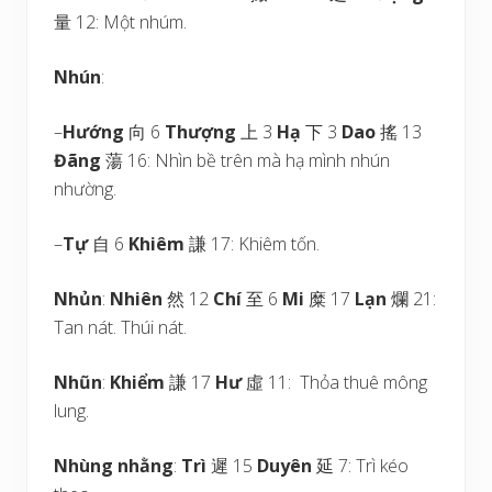
量 12: Một nhúm.
Nhún
:
–
Hướng
向 6
Thượng
上 3
Hạ
下 3
Dao
搖 13
Đãng
蕩 16: Nhìn bề trên mà hạ mình nhún
nhường.
–
Tự
自 6
Khiêm
謙 17: Khiêm tốn.
Nhủn
:
Nhiên
然 12
Chí
至 6
Mi
糜 17
Lạn
爛 21:
Tan nát. Thúi nát.
Nhũn
:
Khiểm
謙 17
Hư
虛 11: Thỏa thuê mông
lung.
Nhùng nhằng
:
Trì
遲 15
Duyên
延 7: Trì kéo