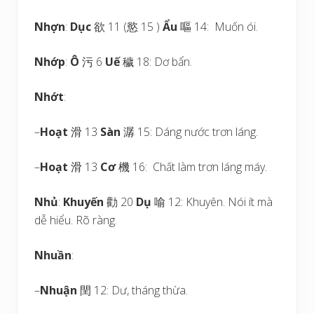
Nhợn
:
Dục
欲 11 (慾 15 )
Ẩu
嘔 14: Muốn ói.
Nhớp
:
Ô
污 6
Uế
穢 18: Dơ bẩn.
Nhớt
:
–
Hoạt
滑 13
Sàn
潺 15: Dáng nước trơn láng.
–
Hoạt
滑 13
Cơ
機 16: Chất làm trơn láng máy.
Nhủ
:
Khuyến
勸 20
Dụ
喻 12: Khuyên. Nói ít mà
dễ hiểu. Rõ ràng.
Nhuần
:
–
Nhuận
閏 12: Dư, tháng thừa.