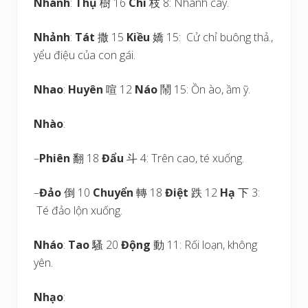
Nhánh
:
Thụ
樹 16
Chi
枝 8: Nhánh cây.
Nhảnh
:
Tát
撒 15
Kiều
嬌 15: Cử chỉ buông thả.,
yểu điệu của con gái.
Nhao
:
Huyên
喧 12
Náo
鬧 15: Ồn ào, ầm ỹ.
Nhào
:
–
Phiên
翻 18
Đẩu
斗 4: Trên cao, té xuống.
–
Đảo
倒 10
Chuyển
轉 18
Điệt
跌 12
Hạ
下 3:
Té đảo lộn xuống.
Nháo
:
Tao
騷 20
Động
動 11: Rối loạn, không
yên.
Nhạo
: