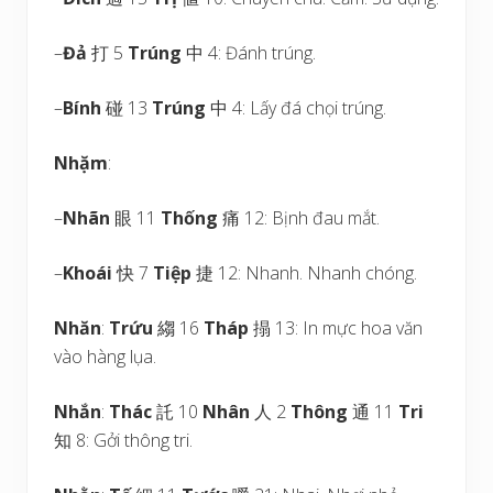
–
Đả
打 5
Trúng
中 4: Đánh trúng.
–
Bính
碰 13
Trúng
中 4: Lấy đá chọi trúng.
Nhặm
:
–
Nhãn
眼 11
Thống
痛 12: Bịnh đau mắt.
–
Khoái
快 7
Tiệp
捷 12: Nhanh. Nhanh chóng.
Nhăn
:
Trứu
縐 16
Tháp
搨 13: In mực hoa văn
vào hàng lụa.
Nhắn
:
Thác
託 10
Nhân
人 2
Thông
通 11
Tri
知 8: Gởi thông tri.