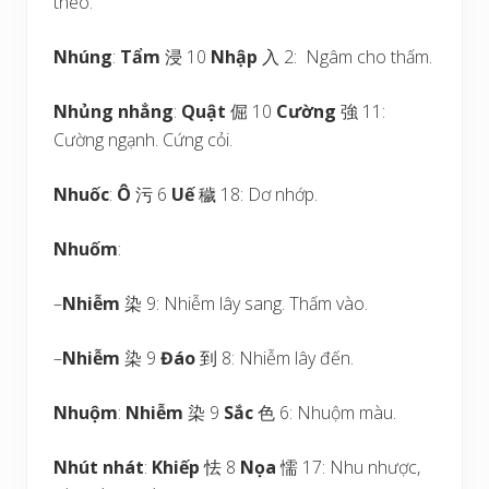
theo.
Nhúng
:
Tẩm
浸 10
Nhập
入 2: Ngâm cho thấm.
Nhủng nhẳng
:
Quật
倔 10
Cường
強 11:
Cường ngạnh. Cứng cỏi.
Nhuốc
:
Ô
污 6
Uế
穢 18: Dơ nhớp.
Nhuốm
:
–
Nhiễm
染 9: Nhiễm lây sang. Thấm vào.
–
Nhiễm
染 9
Đáo
到 8: Nhiễm lây đến.
Nhuộm
:
Nhiễm
染 9
Sắc
色 6: Nhuộm màu.
Nhút nhát
:
Khiếp
怯 8
Nọa
懦 17: Nhu nhược,