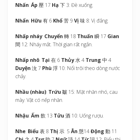
Nhấn
:
Áp
壓 17
Hạ
下 3: Đè xuống.
Nhẩn
:
Hữu
有 6
Khổ
苦 9
Vị
味 8: Vị đắng.
Nhấp nháy
:
Chuyển
轉 18
Thuấn
瞬 17
Gian
間 12: Nháy mắt. Thời gian rất ngắn.
Nhấp nhô
:
Tại
在 6
Thủy
水 4
Trung
中 4
Duyện
沇 7
Phù
浮 10: Nổi trôi theo dòng nước
chảy.
Nhầu (nhàu)
:
Trứu
皺 15: Mặt nhăn nhó, cau
mày. Vật có nếp nhăn.
Nhậu
:
Ấm
飲 13
Tửu
酒 10: Uống rượu.
Nhe
:
Biểu
表 8
Thị
示 5
Ân
慇14
Động
動 11
Chi
之 4
Trợ
助 7
Ngữ
語 14
Từ
詞 12: Biểu thị