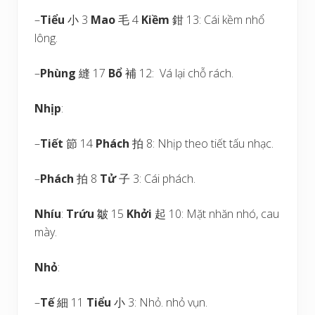
–
Tiểu
小 3
Mao
毛 4
Kiềm
鉗 13: Cái kềm nhổ
lông.
–
Phùng
縫 17
Bổ
補 12: Vá lại chỗ rách.
Nhịp
:
–
Tiết
節 14
Phách
拍 8: Nhịp theo tiết tấu nhạc.
–
Phách
拍 8
Tử
子 3: Cái phách.
Nhíu
:
Trứu
皺 15
Khởi
起 10: Mặt nhăn nhó, cau
mày.
Nhỏ
:
–
Tế
細 11
Tiểu
小 3: Nhỏ. nhỏ vụn.