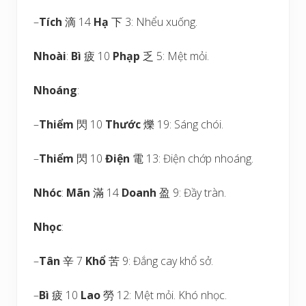
–
Tích
滴 14
Hạ
下 3: Nhểu xuống.
Nhoài
:
Bì
疲 10
Phạp
乏 5: Mệt mỏi.
Nhoáng
:
–
Thiểm
閃 10
Thước
爍 19: Sáng chói.
–
Thiểm
閃 10
Điện
電 13: Điện chớp nhoáng.
Nhóc
:
Mãn
滿 14
Doanh
盈 9: Đầy tràn.
Nhọc
:
–
Tân
辛 7
Khổ
苦 9: Đắng cay khổ sở.
–
Bì
疲 10
Lao
勞 12: Mệt mỏi. Khó nhọc.