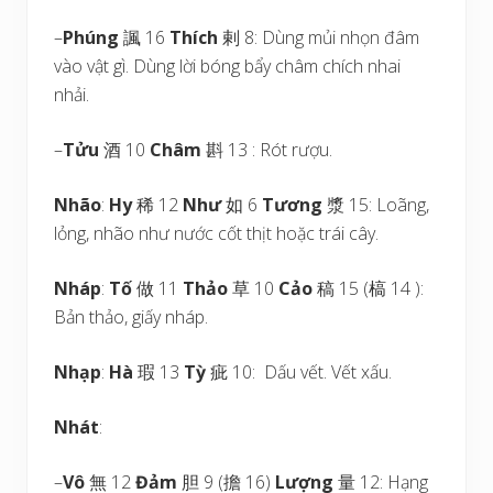
–
Phúng
諷 16
Thích
剌 8: Dùng mủi nhọn đâm
vào vật gì. Dùng lời bóng bẩy châm chích nhai
nhải.
–
Tửu
酒 10
Châm
斟 13 : Rót rượu.
Nhão
:
Hy
稀 12
Như
如 6
Tương
漿 15: Loãng,
lỏng, nhão như nước cốt thịt hoặc trái cây.
Nháp
:
Tố
做 11
Thảo
草 10
Cảo
稿 15 (槁 14 ):
Bản thảo, giấy nháp.
Nhạp
:
Hà
瑕 13
Tỳ
疵 10: Dấu vết. Vết xấu.
Nhát
:
–
Vô
無 12
Đảm
胆 9 (擔 16)
Lượng
量 12: Hạng