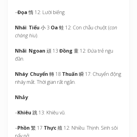
–
Đọa
惰 12: Lười biếng.
Nhái
:
Tiểu
小 3
Oa
蛙 12: Con chẫu chuột (
con
chàng hiu
).
Nhãi
:
Ngoan
頑 13
Đồng
童 12: Đứa trẻ ngu
đần.
Nháy
:
Chuyển
轉 18
Thuấn
瞬 17: Chuyển động
nháy mắt. Thời gian rất ngắn.
Nhảy
:
–
Khiêu
跳 13: Khiêu vũ.
–
Phồn
繁 17
Thực
殖 12: Nhiều. Thịnh. Sinh sôi
nẩy nở.