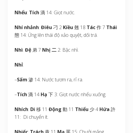
Nhểu
:
Tích
滴 14: Giọt nước.
Nhí nhảnh
:
Điêu
刁 2
Kiều
翹 18
Tác
作 7
Thái
態 14: Ứng lên thái độ xảo quyệt, dối trá.
Nhì
:
Đệ
弟 7
Nhị
二
2: Bậc nhì.
Nhỉ
:
–
Sấm
渗 14: Nước tươm ra, rỉ ra.
–
Tích
滴 14
Hạ
下 3: Giọt nước nhểu xuống.
Nhích
:
Di
移 11
Động
動 11
Thiểu
少 4
Hứa
許
11: Di chuyển ít.
Nhiếc
:
Trách
責 11
Mạ
罵 15: Chưởi mắng.