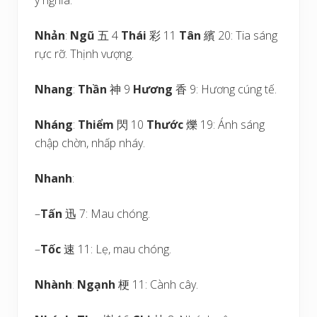
ý nghĩa.
Nhản
:
Ngũ
五 4
Thái
彩 11
Tân
繽 20: Tia sáng
rực rỡ. Thịnh vượng.
Nhang
:
Thần
神 9
Hương
香 9: Hương cúng tế.
Nháng
:
Thiểm
閃 10
Thước
爍 19: Ánh sáng
chập chờn, nhấp nháy.
Nhanh
:
–
Tấn
迅 7: Mau chóng.
–
Tốc
速 11: Lẹ, mau chóng.
Nhành
:
Ngạnh
梗 11: Cành cây.