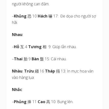
người không can đảm.
–
Khủng
恐 10
Hách
嚇 17: Đe dọa cho người sợ
hãi.
Nhau
:
–
Hỗ
互 4
Tương
相 9: Giúp lẫn nhau.
–
Thai
胎 9
Bàn
盤 15: Cái nhau.
Nhàu
:
Trứu
縐 16
Tháp
搨 13: In mực hoa văn
vào hàng lụa.
Nhắc
:
–
Phủng
捧 11
Cao
高 10: Bưng lên.