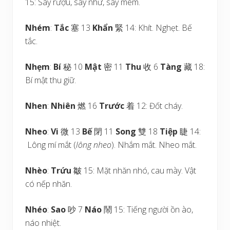
15: Say rượu, say nhừ, say mèm.
Nhém
:
Tắc
塞 13
Khẩn
緊 14: Khít. Nghẹt. Bế
tắc.
Nhẹm
:
Bí
秘 10
Mật
密 11
Thu
收 6
Tàng
藏 18:
Bí mật thu giữ.
Nhen
:
Nhiên
燃 16
Trước
着 12: Đốt cháy.
Nheo
:
Vi
微 13
Bế
閉 11
Song
雙 18
Tiệp
睫 14:
Lông mí mắt (
lông nheo
). Nhắm mắt. Nheo mắt.
Nhèo
:
Trứu
皺 15: Mặt nhăn nhó, cau mày. Vật
có nếp nhăn.
Nhéo
:
Sao
吵 7
Náo
鬧 15: Tiếng người ồn ào,
náo nhiệt.