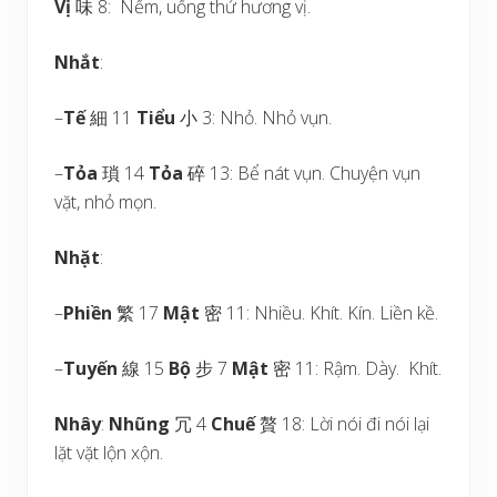
Vị
味 8: Nếm, uống thử hương vị.
Nhắt
:
–
Tế
細 11
Tiểu
小 3: Nhỏ. Nhỏ vụn.
–
Tỏa
瑣 14
Tỏa
碎 13: Bể nát vụn. Chuyện vụn
vặt, nhỏ mọn.
Nhặt
:
–
Phiền
繁 17
Mật
密 11: Nhiều. Khít. Kín. Liền kề.
–
Tuyến
線 15
Bộ
步 7
Mật
密 11: Rậm. Dày. Khít.
Nhây
:
Nhũng
冗 4
Chuế
贅 18: Lời nói đi nói lại
lặt vặt lộn xộn.