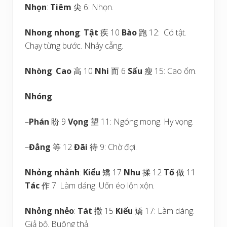
Nhọn
:
Tiêm
尖 6: Nhọn.
Nhong nhong
:
Tật
疾 10
Bào
跑 12: Có tật.
Chạy từng bước. Nhảy cẫng.
Nhòng
:
Cao
高 10
Nhi
而 6
Sấu
瘦 15: Cao ốm.
Nhóng
:
–
Phán
盼 9
Vọng
望 11: Ngóng mong. Hy vọng.
–
Đẳng
等 12
Đãi
待 9: Chờ đợi.
Nhỏng nhảnh
:
Kiểu
矯 17
Nhu
揉 12
Tố
做 11
Tác
作 7: Làm dáng. Uốn éo lộn xộn.
Nhỏng nhẻo
:
Tát
撒 15
Kiểu
矯 17: Làm dáng.
Giả bộ. Buông thả.