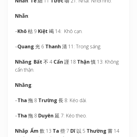
Nhằn
:
Tế
細 11
Tước
嚼 21: Nhai. Nhơi nhỏ.
Nhẵn
:
–
Khô
枯 9
Kiệt
竭 14: Khô cạn.
–
Quang
光 6
Thanh
清 11: Trong sáng.
Nhăng
:
Bất
不 4
Cẩn
謹 18
Thận
慎 13: Không
cẩn thận.
Nhằng
:
–
Tha
拖 8
Trường
長 8: Kéo dài.
–
Tha
拖 8
Duyên
延 7: Kéo theo.
Nhắp
:
Ẩm
飲 13
Ta
些 7
Dĩ
以 5
Thường
嘗 14