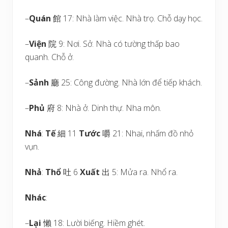
–
Quán
館 17: Nhà làm việc. Nhà trọ. Chỗ dạy học.
–
Viện
院 9: Nơi. Sở. Nhà có tường thấp bao
quanh. Chỗ ở.
–
Sảnh
廳 25: Công đường. Nhà lớn để tiếp khách.
–
Phủ
府 8: Nhà ở. Dinh thự. Nha môn.
Nhá
:
Tế
細 11
Tước
嚼 21: Nhai, nhấm đồ nhỏ
vụn.
Nhả
:
Thổ
吐 6
Xuất
出 5: Mửa ra. Nhổ ra.
Nhác
:
–
Lại
懶 18: Lười biếng. Hiềm ghét.