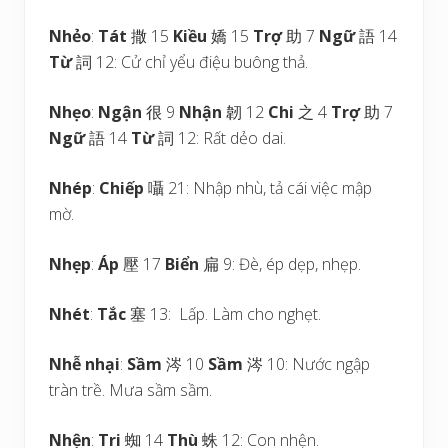
Nhẻo
:
Tát
撒 15
Kiều
嬌 15
Trợ
助 7
Ngữ
語 14
Từ
詞 12: Cử chỉ yểu điệu buông thả.
Nhẹo
:
Ngận
很 9
Nhận
韌 12
Chi
之 4
Trợ
助 7
Ngữ
語 14
Từ
詞 12: Rất dẻo dai.
Nhép
:
Chiếp
囁 21: Nhập nhù, tả cái việc mập
mờ.
Nhẹp
:
Áp
壓 17
Biển
扁 9: Đè, ép dẹp, nhẹp.
Nhét
:
Tắc
塞 13: Lấp. Làm cho nghẹt.
Nhễ nhại
:
Sầm
涔 10
Sầm
涔 10: Nước ngập
tràn trề. Mưa sầm sầm.
Nhện
:
Tri
蜘 14
Thù
蛛 12: Con nhện.