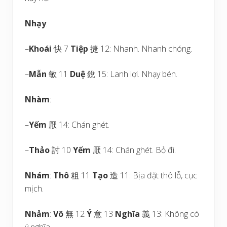
Nhạy
:
–
Khoái
快 7
Tiệp
捷 12: Nhanh. Nhanh chóng.
–
Mẫn
敏 11
Duệ
銳 15: Lanh lợi. Nhạy bén.
Nhàm
:
–
Yếm
厭 14: Chán ghét.
–
Thảo
討 10
Yếm
厭 14: Chán ghét. Bỏ đi.
Nhám
:
Thô
粗 11
Tạo
造 11: Bịa đặt thô lỗ, cục
mịch.
Nhảm
:
Vô
無 12
Ý
意 13
Nghĩa
義 13: Không có