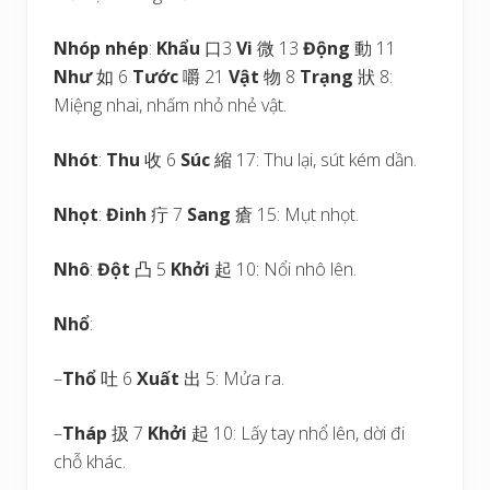
Nhóp nhép
:
Khẩu
口3
Vi
微 13
Động
動 11
Như
如 6
Tước
嚼 21
Vật
物 8
Trạng
狀 8:
Miệng nhai, nhấm nhỏ nhẻ vật.
Nhót
:
Thu
收 6
Súc
縮 17: Thu lại, sút kém dần.
Nhọt
:
Đinh
疔 7
Sang
瘡 15: Mụt nhọt.
Nhô
:
Đột
凸 5
Khởi
起 10: Nổi nhô lên.
Nhổ
:
–
Thổ
吐 6
Xuất
出 5: Mửa ra.
–
Tháp
扱 7
Khởi
起 10: Lấy tay nhổ lên, dời đi
chỗ khác.