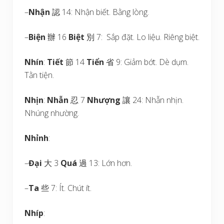
–
Nhận
認 14: Nhận biết. Bằng lòng.
–
Biện
辦 16
Biệt
別 7: Sắp đặt. Lo liệu. Riêng biệt.
Nhín
:
Tiết
節 14
Tiển
省 9: Giảm bớt. Dè dụm.
Tằn tiện.
Nhịn
:
Nhẫn
忍 7
Nhượng
讓 24: Nhẫn nhịn.
Nhúng nhường.
Nhỉnh
:
–
Đại
大 3
Quá
過 13: Lớn hơn.
–
Ta
些 7: Ít. Chút ít.
Nhíp
: