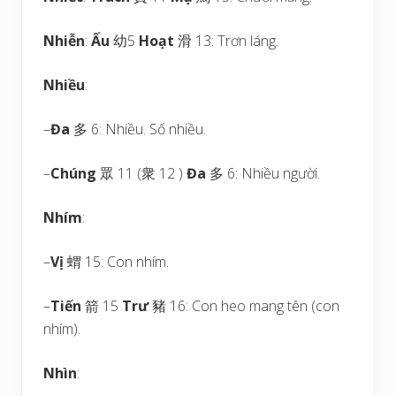
Nhiễn
:
Ấu
幼5
Hoạt
滑 13: Trơn láng.
Nhiều
:
–
Đa
多 6: Nhiều. Số nhiều.
–
Chúng
眾 11 (衆 12 )
Đa
多 6: Nhiều người.
Nhím
:
–
Vị
蝟 15: Con nhím.
–
Tiến
箭 15
Trư
豬 16: Con heo mang tên (con
nhím).
Nhìn
: