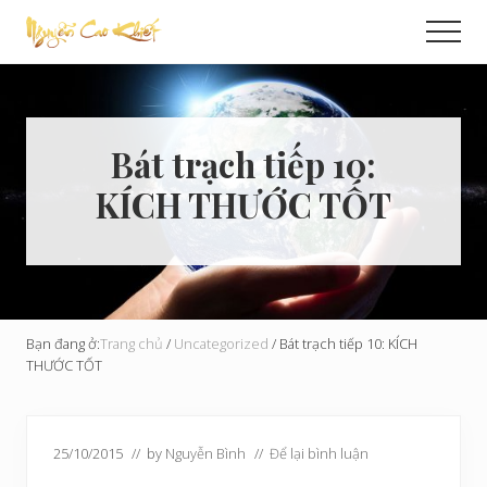
Menu
Skip
Bỏ
Men
to
qua
Cải
main
primary
Tạo
content
sidebar
Hoàn
Cầu
Bát trạch tiếp 10:
KÍCH THƯỚC TỐT
Bạn đang ở:
Trang chủ
/
Uncategorized
/
Bát trạch tiếp 10: KÍCH
THƯỚC TỐT
25/10/2015
// by
Nguyễn Bình
//
Để lại bình luận