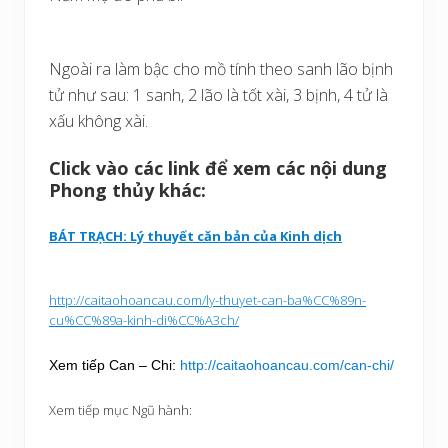
Ngoài ra làm bậc cho mồ tính theo sanh lão bịnh
tử như sau: 1 sanh, 2 lão là tốt xài, 3 bịnh, 4 tử là
xấu không xài.
Click vào các link để xem các nội dung
Phong thủy khác:
BÁT TRẠCH: Lý thuyết căn bản của Kinh dịch
http://caitaohoancau.com/ly-thuyet-can-ba%CC%89n-
cu%CC%89a-kinh-di%CC%A3ch/
Xem tiếp Can – Chi:
http://caitaohoancau.com/can-chi/
Xem tiếp mục Ngũ hành: