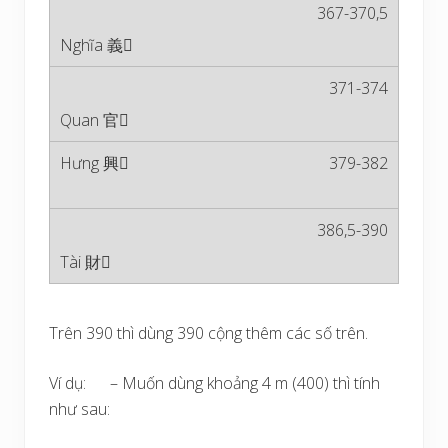
367-370,5
371-374
379-382
386,5-390
Trên 390 thì dùng 390 cộng thêm các số trên.
Ví dụ: – Muốn dùng khoảng 4 m (400) thì tính
như sau: