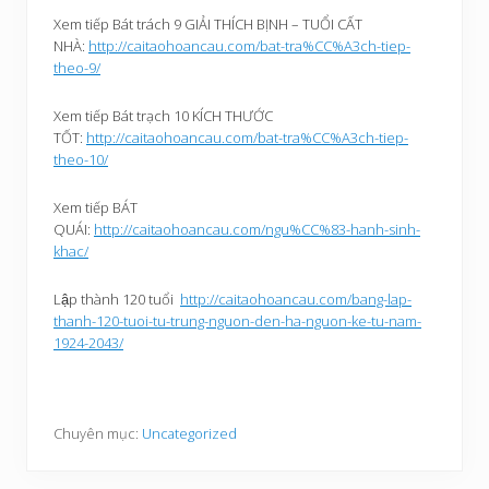
mạng:
http://caitaohoancau.com/bat-trach-tiep-theo-8/
Xem tiếp Bát trách 9 GIẢI THÍCH BỊNH – TUỔI CẤT
NHÀ:
http://caitaohoancau.com/bat-tra%CC%A3ch-tiep-
theo-9/
Xem tiếp Bát trạch 10 KÍCH THƯỚC
TỐT:
http://caitaohoancau.com/bat-tra%CC%A3ch-tiep-
theo-10/
Xem tiếp BÁT
QUÁI:
http://caitaohoancau.com/ngu%CC%83-hanh-sinh-
khac/
Lập thành 120 tuổi
http://caitaohoancau.com/bang-lap-
thanh-120-tuoi-tu-trung-nguon-den-ha-nguon-ke-tu-nam-
1924-2043/
Chuyên mục:
Uncategorized