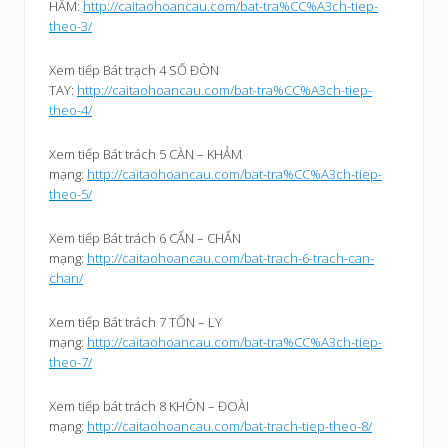
Xem tiếp phần 3 CÁCH XÂY NHÀ – KHANH
HẦM:
http://caitaohoancau.com/bat-tra%CC%A3ch-tiep-
theo-3/
Xem tiếp Bát trạch 4 SỐ ĐÒN
TAY:
http://caitaohoancau.com/bat-tra%CC%A3ch-tiep-
theo-4/
Xem tiếp Bát trách 5 CÀN – KHẢM
mạng:
http://caitaohoancau.com/bat-tra%CC%A3ch-tiep-
theo-5/
Xem tiếp Bát trách 6 CẤN – CHẤN
mạng:
http://caitaohoancau.com/bat-trach-6-trach-can-
chan/
Xem tiếp Bát trách 7 TỐN – LY
mạng:
http://caitaohoancau.com/bat-tra%CC%A3ch-tiep-
theo-7/
Xem tiếp bát trách 8 KHÔN – ĐOÀI