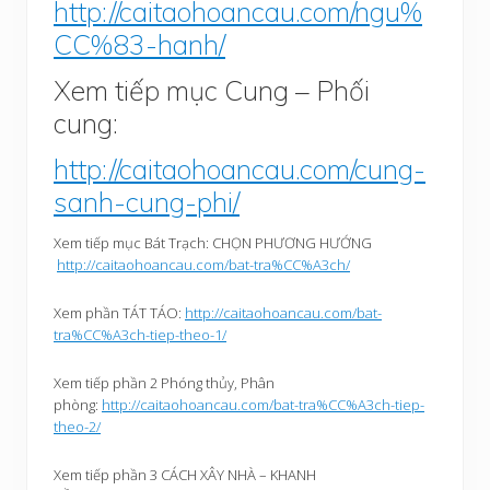
http://caitaohoancau.com/ngu%
CC%83-hanh/
Xem tiếp mục Cung – Phối
cung:
http://caitaohoancau.com/cung-
sanh-cung-phi/
Xem tiếp mục Bát Trạch: CHỌN PHƯƠNG HƯỚNG
http://caitaohoancau.com/bat-tra%CC%A3ch/
Xem phần TÁT TÁO:
http://caitaohoancau.com/bat-
tra%CC%A3ch-tiep-theo-1/
Xem tiếp phần 2 Phóng thủy, Phân
phòng:
http://caitaohoancau.com/bat-tra%CC%A3ch-tiep-
theo-2/