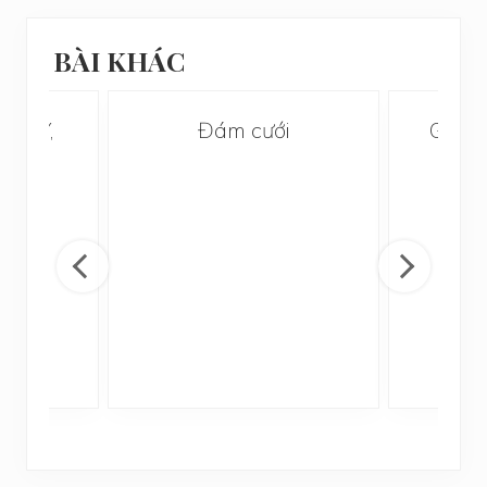
BÀI KHÁC
 XÂY,
Đám cưới
Gia p
À