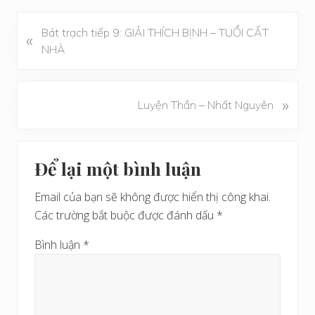
B
Bát trạch tiếp 9: GIẢI THÍCH BỊNH – TUỔI CẤT
«
à
NHÀ
i
v
i
B
»
Luyện Thần – Nhất Nguyên
ế
à
t
i
Reader
t
v
Để lại một bình luận
r
i
Interactions
ư
ế
Email của bạn sẽ không được hiển thị công khai.
ớ
t
Các trường bắt buộc được đánh dấu
*
c
s
a
Bình luận
*
u