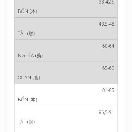
38-42,5
43,5-48
60-64
65-69
81-85
86,5-91